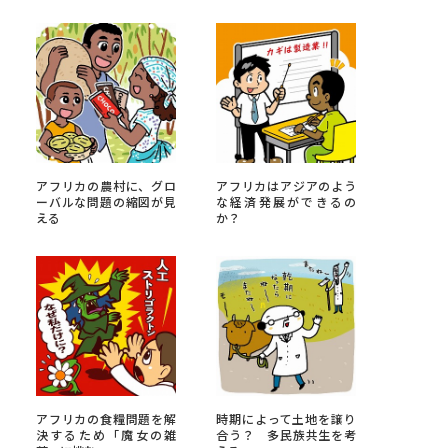
べる
ムから探す
ライブ
アフリカの農村に、グロ
アフリカはアジアのよう
ーバルな問題の縮図が見
な経済発展ができるの
える
か？
資料検索
う
先輩が入学を決めた理由
役立ちガイド
アフリカの食糧問題を解
時期によって土地を譲り
決するため「魔女の雑
合う？ 多民族共生を考