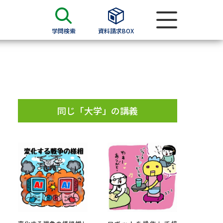
学問検索
資料請求BOX
資料検索
求
同じ「大学」の講義
願書
＆願書
過去問題集
求
留学・進学関連、塾・予備校