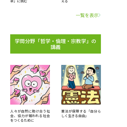
草」に挑む
える
学問検索
一覧を表示
学問分野「哲学・倫理・宗教学」の
講義
野解説
学問の教科書
夢ナビライブ
いて
このサイトについて
・発送状況の確認
テレメール
お支払いサイト
人々が自然に助け合う社
憲法が保障する「自分ら
問合せ先
テレメール進学カタログ
訂正のご案内
会、協力が報われる社会
しく生きる自由」
をつくるために