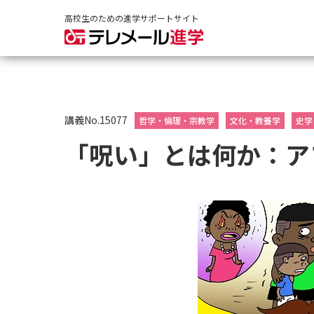
高校生のための進学サポートサイト
講義No.15077
哲学・倫理・宗教学
文化・教養学
史学
「呪い」とは何か：ア