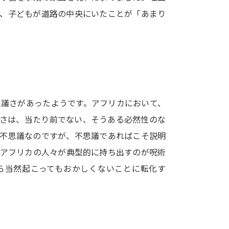
SELFBRAND特集ページ
と、子どもが道路の中央にいたことが「あまり
オープンキャンパスなどを調
オープンキャンパス検索
実施プログラ
来場型・Web型イベント特集
夢ナビ
思議さがあったようです。アフリカにおいて、
議さは、当たり前でない、そうある必然性のな
受験準備
ら不思議なのですが、不思議であればこそ説明
きアフリカの人々が典型的に持ち出すのが呪術
志望校・出願校を調べる
ら当然起こってもおかしくないことに転化す
併願校選び
受験スケジュールを立てよ
テレメール全国一斉進学調査
新生活お