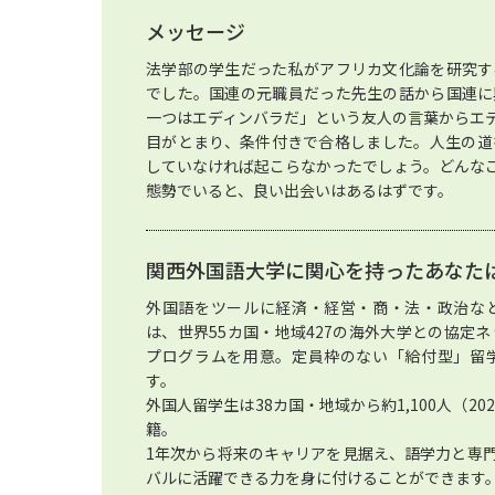
メッセージ
法学部の学生だった私がアフリカ文化論を研究す
でした。国連の元職員だった先生の話から国連に
一つはエディンバラだ」という友人の言葉からエ
目がとまり、条件付きで合格しました。人生の道
していなければ起こらなかったでしょう。どんな
態勢でいると、良い出会いはあるはずです。
関西外国語大学に関心を持ったあなた
外国語をツールに経済・経営・商・法・政治な
は、世界55カ国・地域427の海外大学との協定
プログラムを用意。定員枠のない「給付型」留
す。
外国人留学生は38カ国・地域から約1,100人（2
籍。
1年次から将来のキャリアを見据え、語学力と専
バルに活躍できる力を身に付けることができます