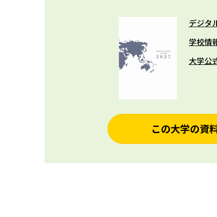
デジタ
学校情
大学公
この大学の資