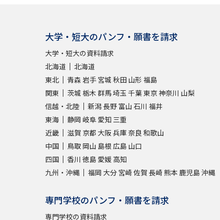
大学・短大のパンフ・願書を請求
大学・短大の資料請求
北海道
北海道
東北
青森
岩手
宮城
秋田
山形
福島
関東
茨城
栃木
群馬
埼玉
千葉
東京
神奈川
山梨
信越・北陸
新潟
長野
富山
石川
福井
東海
静岡
岐阜
愛知
三重
近畿
滋賀
京都
大阪
兵庫
奈良
和歌山
中国
鳥取
岡山
島根
広島
山口
四国
香川
徳島
愛媛
高知
九州・沖縄
福岡
大分
宮崎
佐賀
長崎
熊本
鹿児島
沖縄
専門学校のパンフ・願書を請求
専門学校の資料請求