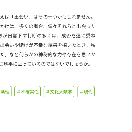
学問発見
例えば「出会い」はその一つかもしれません。
っかけは、多くの場合、偶々それらと出会った
ちが日常下す判断の多くは、成否を運に委ね
大学で学びたい学問発見
の出会いや賭けが不幸な結果を招いたとき、私
学問のミニ講義「夢ナビ講義」
学問分
った」など何らかの神秘的な力や存在を思いか
じ地平に立っているのではないでしょうか。
ユーザーサポート
不条理
＃不確実性
＃文化人類学
＃現代
Ｑ＆Ａ よくあるご質問
大学進学IDにつ
資料の料金の
お支払いについて
受付内容
個人情報取扱規定
特定商取引表記
お
受験情報リンク