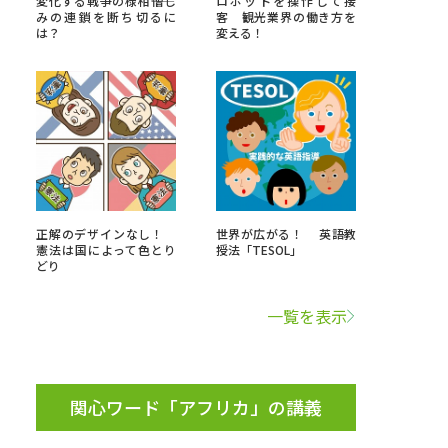
変化する戦争の様相――憎し
ロボットを操作して接
みの連鎖を断ち切るに
客 観光業界の働き方を
は？
変える！
」の請求
高等学校卒業程度認定試験
格認定試験
大学検索
正解のデザインなし！
世界が広がる！ 英語教
憲法は国によって色とり
授法「TESOL」
どり
べる
一覧を表示
ローバルに強い大学特集
制度特集
デジタルパンフレット
ジ（高3生用）
関心ワード「アフリカ」の講義
）