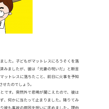
大学入学共通テスト「受験案内」の請求
大学入学共通テスト「受験上の配慮案内
幼稚園教員資格認定試験
小学校教員資
高等学校（情報）教員資格認定試験
大学研究
りました。子どもがマットレスにろうそくを落
大学で学べる内容や特徴を調
に済みましたが、彼は「元妻の呪いだ」と断言
いマットレスに落ちたこと、前日に火事を予知
新増設大学・学部・学科特集
国際・グ
させたのでしょう。
データサイエンス特集
奨学金・特待生
ことです。突然外で悲鳴が聞こえたので、彼は
進路の３択
新学年スタート号特集ペー
らず、何かに当たって止まりました。降りてみ
新学年スタート号特集ページ（高2生用
はり彼も事故の原因を呪いに求めました。理由