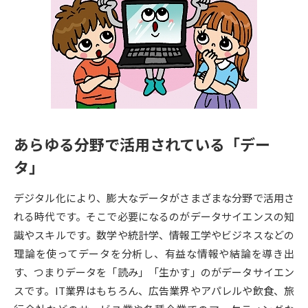
専門学校の資料請求
大学院の資料請求
大学入学共通テスト「受験案
留学・進学関連、塾・予備校
内」の請求
大学入学共通テスト「受験上の
高等学校卒業程度認定試験
配慮案内」の請求
幼稚園教員資格認定試験
小学校教員資格認定試験
あらゆる分野で活用されている「デー
高等学校（情報）教員資格認定
試験
タ」
デジタル化により、膨大なデータがさまざまな分野で活用さ
大学研究
大学検索
れる時代です。そこで必要になるのがデータサイエンスの知
識やスキルです。数学や統計学、情報工学やビジネスなどの
理論を使ってデータを分析し、有益な情報や結論を導き出
大学で学べる内容や特徴を調べる
す、つまりデータを「読み」「生かす」のがデータサイエン
スです。IT業界はもちろん、広告業界やアパレルや飲食、旅
国際・グローバルに強い大学特
新増設大学・学部・学科特集
集