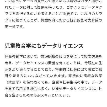
受験準備
資料検索
このようにデータの見せ方やまとめ方は適切なのかと提示さ
れたデータに対して疑問を持ったり、どのようにデータやグ
ラフを選択するのかを考えることが重要です。これらのカラ
志望校・出願校を調べる
クリに気づくことが、児童教育における統計的思考力育成の
第一歩です。
併願校選び
受験スケジュールを立てよう
児童教育学にもデータサイエンス
先輩が入学を決めた理由
テレメール全国一斉進学調査
児童教育学において、数理認識の観点を基にして授業方法を
新生活お役立ちガイド
考え、データサイエンスの素養を育てることは、今現在の生
活をより良くすることであり、将来的に社会に出て役立つ知
識や考え方にもつながっていきます。直接的に高度な数学
学問発見
学問検索
（統計学）を使わなくても、企業や社会生活の中で、データ
を見て活用する機会は多く、いまやデータサイエンスは、社
会を生きるための必須スキルといえます。
大学で学びたい学問発見