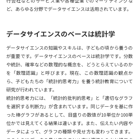
行会社などのサービス業や各種企業でのマーケティングな
ど、あらゆる分野でデータサイエンスは活用されています。
データサイエンス特集
奨学金・特待生制度特集
デジタルパンフレット
進路の３択
データサイエンスのベースは統計学
新学年スタート号特集ページ
新学年スタート号特集ページ
データサイエンスの知識やスキルは、子どもの頃から養うの
（高3生用）
（高2生用）
が重要です。データサイエンスのベースは統計学です。分数
SELFBRAND特集ページ
や統計、確率などの数理的な概念を、どうとらえているのか
を「数理認識」と呼びます。現在、この数理認識の観点か
オープンキャンパスなどを調べる
ら、子どもたちの「統計的思考力」を養う統計教育について
研究が行われています。
オープンキャンパス検索
実施プログラムから探す
統計的思考力には、「統計的批判的思考」と「適切なグラフ
を選択する判断力」が含まれています。同じデータを基に作
来場型・Web型イベント特集
夢ナビライブ
った棒グラフがあるとして、目盛りの数値が10単位か100単
位かでは見えてくる結果は違います。また、伝えたい内容や
データによって、グラフの種類や見せ方も変わってきます。