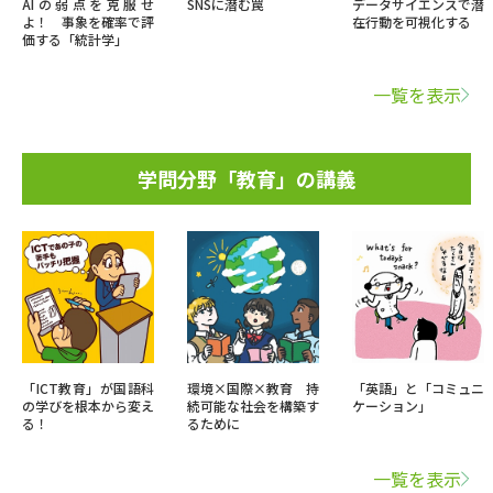
AIの弱点を克服せ
SNSに潜む罠
データサイエンスで潜
よ！ 事象を確率で評
在行動を可視化する
価する「統計学」
一覧を表示
学問分野「教育」の講義
「ICT教育」が国語科
環境×国際×教育 持
「英語」と「コミュニ
の学びを根本から変え
続可能な社会を構築す
ケーション」
る！
るために
一覧を表示