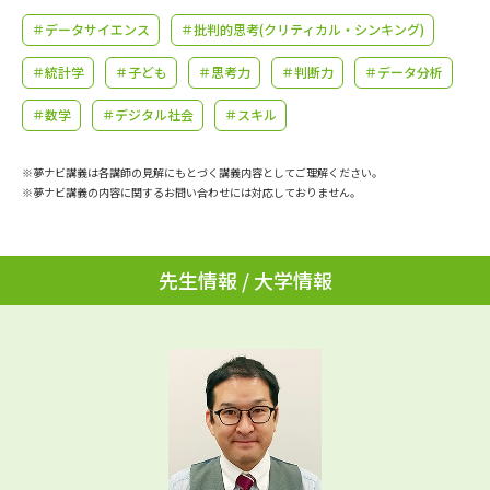
学問のミニ講義「夢ナビ講義」
学問分野解説
＃データサイエンス
＃批判的思考(クリティカル・シンキング)
学問の教科書
夢ナビライブ
＃統計学
＃子ども
＃思考力
＃判断力
＃データ分析
＃数学
＃デジタル社会
＃スキル
ユーザーサポート
※夢ナビ講義は各講師の見解にもとづく講義内容としてご理解ください。
Ｑ＆Ａ よくあるご質問
大学進学IDについて
※夢ナビ講義の内容に関するお問い合わせには対応しておりません。
資料の料金の
受付内容・発送状況の確認
お支払いについて
先生情報 / 大学情報
テレメール
個人情報取扱規定
お支払いサイト
テレメール進学カタログ
特定商取引表記
訂正のご案内