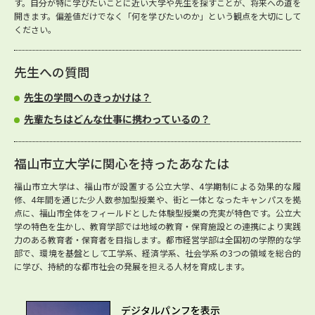
す。自分が特に学びたいことに近い大学や先生を探すことが、将来への道を
開きます。偏差値だけでなく「何を学びたいのか」という観点を大切にして
ください。
先生への質問
先生の学問へのきっかけは？
先輩たちはどんな仕事に携わっているの？
福山市立大学に関心を持ったあなたは
福山市立大学は、福山市が設置する公立大学、4学期制による効果的な履
修、4年間を通じた少人数参加型授業や、街と一体となったキャンパスを拠
点に、福山市全体をフィールドとした体験型授業の充実が特色です。公立大
学の特色を生かし、教育学部では地域の教育・保育施設との連携により実践
力のある教育者・保育者を目指します。都市経営学部は全国初の学際的な学
部で、環境を基盤として工学系、経済学系、社会学系の3つの領域を総合的
に学び、持続的な都市社会の発展を担える人材を育成します。
デジタルパンフを表示