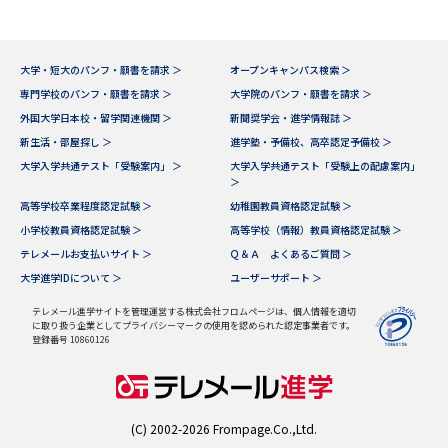
大学・短大のパンフ・願書を請求 ＞
オープンキャンパス検索 ＞
専門学校のパンフ・願書を請求 ＞
大学院のパンフ・願書を請求 ＞
外国大学日本校・留学関連機関 ＞
新聞奨学会・進学情報誌 ＞
新生活・部屋探し ＞
進学塾・予備校、高卒認定予備校 ＞
大学入学共通テスト「受験案内」 ＞
大学入学共通テスト「受験上の配慮案内」
＞
高等学校卒業程度認定試験 ＞
幼稚園教員資格認定試験 ＞
小学校教員資格認定試験 ＞
高等学校（情報）教員資格認定試験 ＞
テレメールお支払いサイト ＞
Ｑ＆Ａ よくあるご質問 ＞
大学進学IDについて ＞
ユーザーサポート ＞
テレメール進学サイトを管理運営する株式会社フロムページは、個人情報を適切
に取り扱う企業としてプライバシーマークの使用を認められた認定事業者です。
登録番号 10860126
(C) 2002-2026 Frompage.Co.,Ltd.