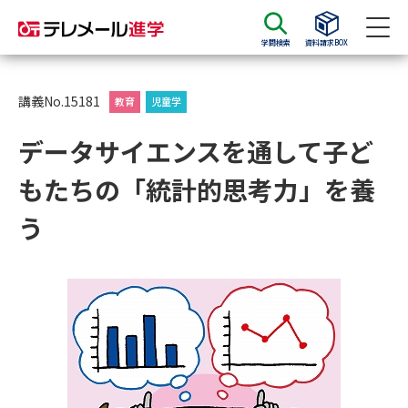
学問検索
資料請求BOX
資料請求
資料検索
講義No.15181
教育
児童学
データサイエンスを通して子ど
大学・短大の資料種類から請求
もたちの「統計的思考力」を養
大学パンフ
学部・学科パンフ
う
総合型選抜・学校推薦型選抜 募
大学入学共通テスト利用選抜の
集要項＆願書
募集要項＆願書
過去問題集
大学・短大以外の資料から請求