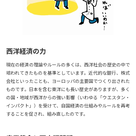
専門学校の資料請求
大学院の資料請求
大学入学共通テスト「受験案
留学・進学関連、塾・予備校
内」の請求
大学入学共通テスト「受験上の
高等学校卒業程度認定試験
配慮案内」の請求
西洋経済の力
幼稚園教員資格認定試験
小学校教員資格認定試験
現在の経済の理論やルールの多くは、西洋社会の歴史の中で
高等学校（情報）教員資格認定
試験
培われてきたものを基準としています。近代的な銀行、株式
会社といったことも、ヨーロッパの主要国でつくり出された
ものです。日本を含む東洋にも長い歴史がありますが、多く
大学研究
大学検索
の国・地域が西洋からの強い影響（いわゆる「ウエスタン・
インパクト」）を受けて、自国経済の仕組みやルールを再考
することを促され、組み直したのです。
大学で学べる内容や特徴を調べる
国際・グローバルに強い大学特
新増設大学・学部・学科特集
集