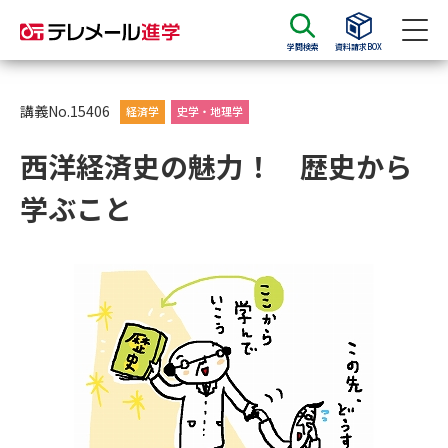
学問検索
資料請求BOX
資料請求
資料検索
講義No.15406
経済学
史学・地理学
西洋経済史の魅力！ 歴史から
大学・短大の資料種類から請求
学ぶこと
大学パンフ
学部・学科パンフ
総合型選抜・学校推薦型選抜 募
大学入学共通テスト利用選抜の
集要項＆願書
募集要項＆願書
過去問題集
大学・短大以外の資料から請求