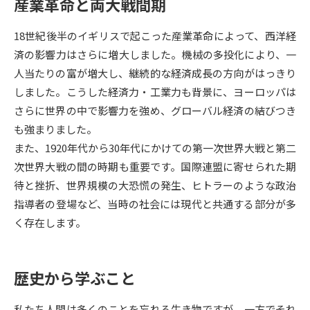
産業革命と両大戦間期
データサイエンス特集
奨学金・特待生制度特集
18世紀後半のイギリスで起こった産業革命によって、西洋経
済の影響力はさらに増大しました。機械の多投化により、一
デジタルパンフレット
進路の３択
人当たりの富が増大し、継続的な経済成長の方向がはっきり
しました。こうした経済力・工業力も背景に、ヨーロッパは
新学年スタート号特集ページ
新学年スタート号特集ページ
さらに世界の中で影響力を強め、グローバル経済の結びつき
（高3生用）
（高2生用）
も強まりました。
SELFBRAND特集ページ
また、1920年代から30年代にかけての第一次世界大戦と第二
次世界大戦の間の時期も重要です。国際連盟に寄せられた期
オープンキャンパスなどを調べる
待と挫折、世界規模の大恐慌の発生、ヒトラーのような政治
指導者の登場など、当時の社会には現代と共通する部分が多
オープンキャンパス検索
実施プログラムから探す
く存在します。
来場型・Web型イベント特集
夢ナビライブ
歴史から学ぶこと
私たち人間は多くのことを忘れる生き物ですが、一方でそれ