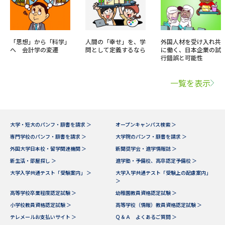
「思想」から「科学」
人間の「幸せ」を、学
外国人材を受け入れ共
へ 会計学の変遷
問として定義するなら
に働く、日本企業の試
行錯誤と可能性
一覧を表示
大学・短大のパンフ・願書を請求 ＞
オープンキャンパス検索 ＞
専門学校のパンフ・願書を請求 ＞
大学院のパンフ・願書を請求 ＞
外国大学日本校・留学関連機関 ＞
新聞奨学会・進学情報誌 ＞
新生活・部屋探し ＞
進学塾・予備校、高卒認定予備校 ＞
大学入学共通テスト「受験案内」 ＞
大学入学共通テスト「受験上の配慮案内」
＞
高等学校卒業程度認定試験 ＞
幼稚園教員資格認定試験 ＞
小学校教員資格認定試験 ＞
高等学校（情報）教員資格認定試験 ＞
テレメールお支払いサイト ＞
Ｑ＆Ａ よくあるご質問 ＞