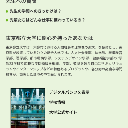
先生への質問
先生の学問へのきっかけは？
先輩たちはどんな仕事に携わっているの？
東京都立大学に関心を持ったあなたは
東京都立大学は「大都市における人間社会の理想像の追求」を使命とし、東
京都が設置している公立の総合大学です。人文社会学部、法学部、経済経営
学部、理学部、都市環境学部、システムデザイン学部、健康福祉学部の7学
部23学科で広範な学問領域を網羅。学部、領域を越え自由に学ぶカリキュ
ラムやインターンシップなどの特色あるプログラムや、各分野の高度な専門
教育が、充実した環境の中で受けられます。
デジタルパンフを表示
学校情報
大学公式サイト