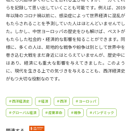
受験準備
資料検索
らを記録して思い出していくことも可能です。例えば、2019
年以降のコロナ禍以前に、感染症によって世界経済に混乱が
志望校・出願校を調べる
もたらされることを予測していた人はほとんどいませんでし
た。しかし、中世ヨーロッパの歴史をひも解けば、ペストが
併願校選び
受験スケジュールを立てよう
もたらした社会的・経済的な影響を知ることができます。同
様に、多くの人は、局地的な戦争や紛争は別として世界中を
先輩が入学を決めた理由
巻き込む大戦をまだ身近にはとらえていませんが、歴史中に
テレメール全国一斉進学調査
はあり、経済にも重大な影響を与えてきました。このよう
に、現代を生きる上での気づきを与えることも、西洋経済史
新生活お役立ちガイド
がもつ大切な役割なのです。
学問発見
学問検索
＃西洋経済史
＃経済
＃西洋
＃ヨーロッパ
＃グローバル経済
＃産業革命
＃戦争
＃パンデミック
大学で学びたい学問発見
関連する