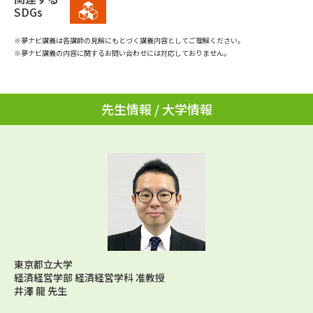
学問のミニ講義「夢ナビ講義」
学問分野解説
SDGs
※夢ナビ講義は各講師の見解にもとづく講義内容としてご理解ください。
学問の教科書
夢ナビライブ
※夢ナビ講義の内容に関するお問い合わせには対応しておりません。
ユーザーサポート
先生情報 / 大学情報
Ｑ＆Ａ よくあるご質問
大学進学IDについて
資料の料金の
受付内容・発送状況の確認
お支払いについて
テレメール
個人情報取扱規定
お支払いサイト
テレメール進学カタログ
特定商取引表記
訂正のご案内
東京都立大学
経済経営学部 経済経営学科 准教授
井澤 龍 先生