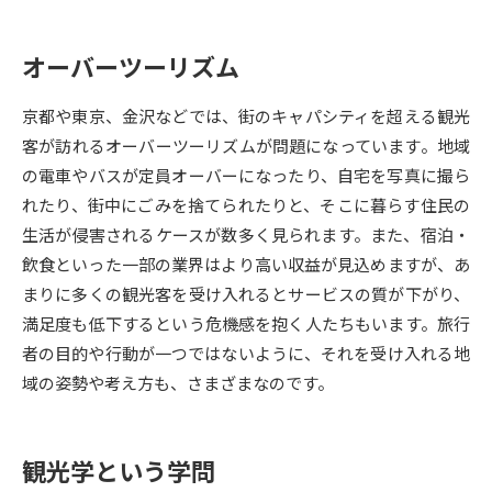
データサイエンス特集
奨学金・特待生制度特集
オーバーツーリズム
デジタルパンフレット
進路の３択
京都や東京、金沢などでは、街のキャパシティを超える観光
客が訪れるオーバーツーリズムが問題になっています。地域
新学年スタート号特集ページ
新学年スタート号特集ページ
の電車やバスが定員オーバーになったり、自宅を写真に撮ら
（高3生用）
（高2生用）
れたり、街中にごみを捨てられたりと、そこに暮らす住民の
SELFBRAND特集ページ
生活が侵害されるケースが数多く見られます。また、宿泊・
飲食といった一部の業界はより高い収益が見込めますが、あ
オープンキャンパスなどを調べる
まりに多くの観光客を受け入れるとサービスの質が下がり、
満足度も低下するという危機感を抱く人たちもいます。旅行
オープンキャンパス検索
実施プログラムから探す
者の目的や行動が一つではないように、それを受け入れる地
域の姿勢や考え方も、さまざまなのです。
来場型・Web型イベント特集
夢ナビライブ
観光学という学問