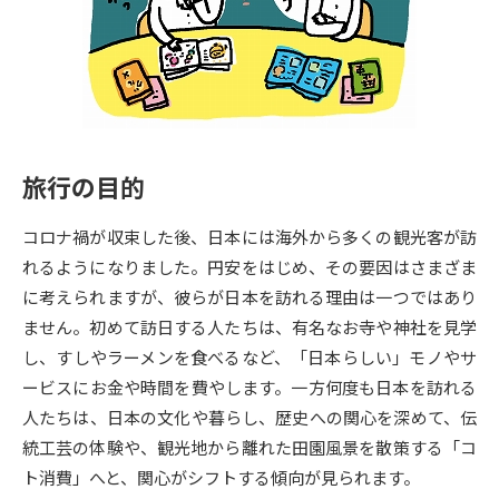
専門学校の資料請求
大学院の資料請求
大学入学共通テスト「受験案
留学・進学関連、塾・予備校
内」の請求
大学入学共通テスト「受験上の
高等学校卒業程度認定試験
配慮案内」の請求
旅行の目的
幼稚園教員資格認定試験
小学校教員資格認定試験
コロナ禍が収束した後、日本には海外から多くの観光客が訪
高等学校（情報）教員資格認定
試験
れるようになりました。円安をはじめ、その要因はさまざま
に考えられますが、彼らが日本を訪れる理由は一つではあり
ません。初めて訪日する人たちは、有名なお寺や神社を見学
大学研究
大学検索
し、すしやラーメンを食べるなど、「日本らしい」モノやサ
ービスにお金や時間を費やします。一方何度も日本を訪れる
人たちは、日本の文化や暮らし、歴史への関心を深めて、伝
大学で学べる内容や特徴を調べる
統工芸の体験や、観光地から離れた田園風景を散策する「コ
国際・グローバルに強い大学特
ト消費」へと、関心がシフトする傾向が見られます。
新増設大学・学部・学科特集
集