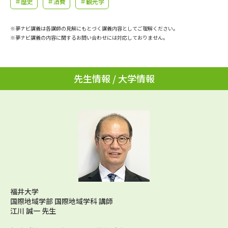
＃歴史
＃消費
＃観光学
学問のミニ講義「夢ナビ講義」
学問分野解説
※夢ナビ講義は各講師の見解にもとづく講義内容としてご理解ください。
学問の教科書
夢ナビライブ
※夢ナビ講義の内容に関するお問い合わせには対応しておりません。
ユーザーサポート
先生情報 / 大学情報
Ｑ＆Ａ よくあるご質問
大学進学IDについて
資料の料金の
受付内容・発送状況の確認
お支払いについて
テレメール
個人情報取扱規定
お支払いサイト
テレメール進学カタログ
特定商取引表記
訂正のご案内
福井大学
国際地域学部 国際地域学科 講師
江川 誠一 先生