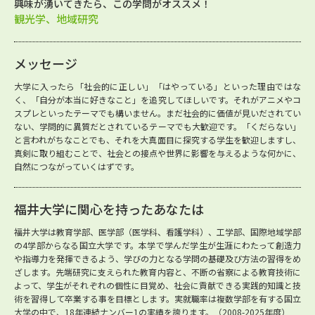
興味が湧いてきたら、この学問がオススメ！
観光学、地域研究
メッセージ
大学に入ったら「社会的に正しい」「はやっている」といった理由ではな
く、「自分が本当に好きなこと」を追究してほしいです。それがアニメやコ
スプレといったテーマでも構いません。まだ社会的に価値が見いだされてい
ない、学問的に異質だとされているテーマでも大歓迎です。「くだらない」
と言われがちなことでも、それを大真面目に探究する学生を歓迎しますし、
真剣に取り組むことで、社会との接点や世界に影響を与えるような何かに、
自然につながっていくはずです。
福井大学に関心を持ったあなたは
福井大学は教育学部、医学部（医学科、看護学科）、工学部、国際地域学部
の4学部からなる国立大学です。本学で学んだ学生が生涯にわたって創造力
や指導力を発揮できるよう、学びの力となる学問の基礎及び方法の習得をめ
ざします。先端研究に支えられた教育内容と、不断の省察による教育技術に
よって、学生がそれぞれの個性に目覚め、社会に貢献できる実践的知識と技
術を習得して卒業する事を目標とします。実就職率は複数学部を有する国立
大学の中で、18年連続ナンバー1の実績を誇ります。（2008-2025年度）