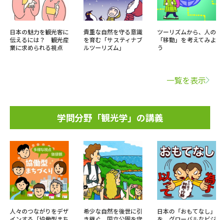
日本の魅力を観光客に
貴重な自然を守る意識
ツーリズムから、人の
伝えるには？ 観光産
を育む「サスティナブ
「移動」を考えてみよ
業に求められる視点
ルツーリズム」
う
一覧を表示
学問分野「観光学」の講義
人々のつながりをデザ
希少な自然を後世に引
日本の「おもてなし」
インする「協働型まち
き継ぐ 国立公園を守
を、グローバルなビジ