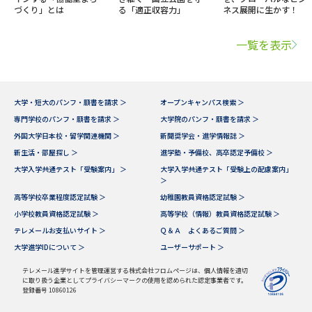
づくり」とは
る「適正収容力」
ネス展開に生かす！
一覧を表示
大学・短大のパンフ・願書を請求 ＞
オープンキャンパス検索 ＞
専門学校のパンフ・願書を請求 ＞
大学院のパンフ・願書を請求 ＞
外国大学日本校・留学関連機関 ＞
新聞奨学会・進学情報誌 ＞
新生活・部屋探し ＞
進学塾・予備校、高卒認定予備校 ＞
大学入学共通テスト「受験案内」 ＞
大学入学共通テスト「受験上の配慮案内」
＞
高等学校卒業程度認定試験 ＞
幼稚園教員資格認定試験 ＞
小学校教員資格認定試験 ＞
高等学校（情報）教員資格認定試験 ＞
テレメールお支払いサイト ＞
Ｑ＆Ａ よくあるご質問 ＞
大学進学IDについて ＞
ユーザーサポート ＞
テレメール進学サイトを管理運営する株式会社フロムページは、個人情報を適切
に取り扱う企業としてプライバシーマークの使用を認められた認定事業者です。
登録番号 10860126