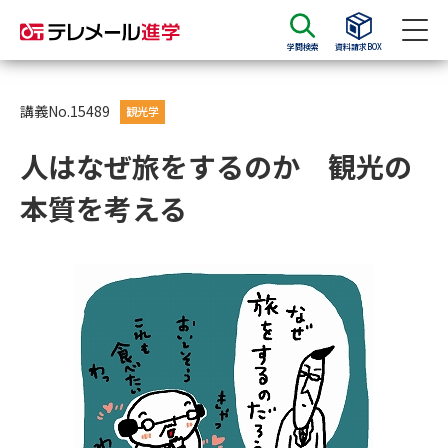
学問検索
資料請求BOX
資料請求
資料検索
講義No.15489
観光学
人はなぜ旅をするのか 観光の
大学・短大の資料種類から請求
本質を考える
大学パンフ
学部・学科パンフ
総合型選抜・学校推薦型選抜 募
大学入学共通テスト利用選抜の
集要項＆願書
募集要項＆願書
過去問題集
大学・短大以外の資料から請求