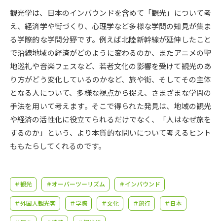
受験準備
資料検索
観光学は、日本のインバウンドを含めて「観光」について考
え、経済学や街づくり、心理学など多様な学問の知見が集ま
志望校・出願校を調べる
る学際的な学問分野です。例えば北陸新幹線が延伸したこと
で沿線地域の経済がどのように変わるのか、またアニメの聖
併願校選び
受験スケジュールを立てよう
地巡礼や音楽フェスなど、若者文化の影響を受けて観光のあ
り方がどう変化しているのかなど、旅や街、そしてその主体
先輩が入学を決めた理由
となる人について、多様な視点から捉え、さまざまな学問の
テレメール全国一斉進学調査
手法を用いて考えます。そこで得られた発見は、地域の観光
や経済の活性化に役立てられるだけでなく、「人はなぜ旅を
新生活お役立ちガイド
するのか」という、より本質的な問いについて考えるヒント
ももたらしてくれるのです。
学問発見
学問検索
＃観光
＃オーバーツーリズム
＃インバウンド
大学で学びたい学問発見
＃外国人観光客
＃学際
＃文化
＃旅行
＃日本