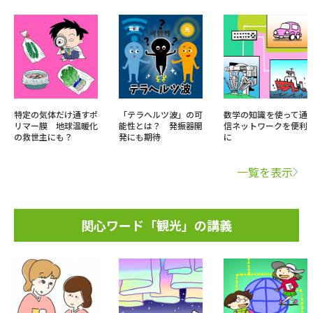
特定の気体だけ通すポ
「テラヘルツ波」の可
数学の知識を使って通
リマー膜 地球温暖化
能性とは？ 発振器開
信ネットワークを便利
の救世主にも？
発にも期待
に
一覧を表示
関心ワード「観光」の講義