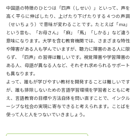
受験準備
資料検索
中国語の特徴のひとつは「四声（しせい）」といって、声を
高く平らに伸ばしたり、上げたり下げたりする４つの声調
志望校・出願校を調べる
（せいちょう）で意味が変わることです。たとえば「ma」
という音も、「お母さん」「麻」「馬」「しかる」など違う
併願校選び
受験スケジュールを立てよう
意味になります。大学を含む教育機関では、さまざまな特性
や障害がある人も学んでいますが、聴力に障害のある人に限
先輩が入学を決めた理由
らず、「四声」の習得は難しいです。視覚障害や学習障害の
テレメール全国一斉進学調査
ある人、母語が異なる人など、それぞれ求められるサポート
も異なります。
新生活お役立ちガイド
よって、誰もが学びやすい教材を開発することは難しいです
が、誰も排除しないための言語学習環境を学習者とともに考
学問発見
学問検索
え、言語教育の目標や方法自体を問い直すことで、インクル
ーシブな社会の実現に寄与できると考えられます。ことばを
使って人と人をつないでいきましょう。
大学で学びたい学問発見