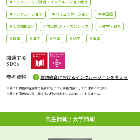
学問のミニ講義「夢ナビ講義」
＃インクルーシブ教育・インクルージョン教育
学問分野解説
＃インクルージョン
＃コミュニケーション
＃中国語
学問の教科書
夢ナビライブ
＃人工知能(AI)
＃市民性(シティズンシップ)
＃教材・教具
ユーザーサポート
＃教育
＃漢字
＃発音
＃語学
＃障害
Ｑ＆Ａ よくあるご質問
大学進学IDについて
関連する
SDGs
資料の料金の
受付内容・発送状況の確認
お支払いについて
参考資料
言語教育におけるインクルージョンを考える
テレメール
個人情報取扱規定
※夢ナビ講義は各講師の見解にもとづく講義内容としてご理解ください。
お支払いサイト
※夢ナビ講義の内容に関するお問い合わせには対応しておりません。
テレメール進学カタログ
特定商取引表記
訂正のご案内
先生情報 / 大学情報