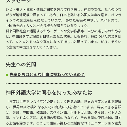
メッセージ
ひと・モノ・資本・情報が国境を越えて行き来し、経済や文化、社会のつな
がりが地球規模で深まっている今、日本を訪れる外国人は年々増え、オンラ
インでの交流も盛んになっています。 あなたも街の中やアルバイト先で、
中国語を話す人々と出会う機会が増えているでしょう。
将来国際社会で活躍するため、ゲームや文学作品等、自分の楽しみのためな
ど、中国語を学ぶ理由も目標もあなた次第。ともあれ、身につけた言葉を使
って、人と人とをつなぐ存在になってほしいと願っています。ぜひ、そうい
う意識で中国語を学んでください。
先生への質問
先輩たちはどんな仕事に携わっているの？
神田外語大学に関心を持ったあなたは
「言葉は世界をつなぐ平和の礎」という理念の基、世界の言葉と文化を理解
し、世界の架け橋となる人材の育成に力を注いでいます。専攻できる言語
は、英語、中国語、韓国語、スペイン語、ポルトガル語、タイ語、ベトナム
語、インドネシア語。各言語の習得のみならず、その言語の使用地域に関す
る造詣も深めます。こうして幅広い視野と実践的なコミュニケーション能力