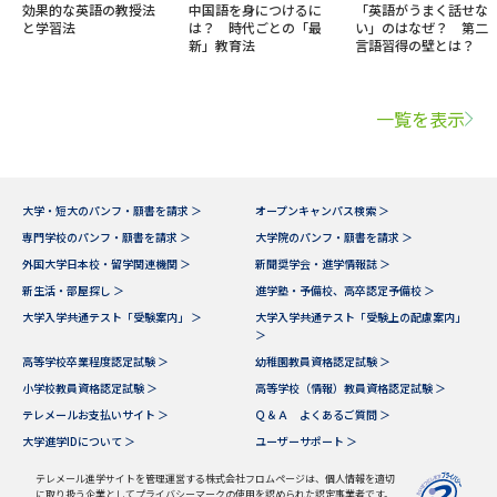
効果的な英語の教授法
中国語を身につけるに
「英語がうまく話せな
と学習法
は？ 時代ごとの「最
い」のはなぜ？ 第二
新」教育法
言語習得の壁とは？
一覧を表示
大学・短大のパンフ・願書を請求 ＞
オープンキャンパス検索 ＞
専門学校のパンフ・願書を請求 ＞
大学院のパンフ・願書を請求 ＞
外国大学日本校・留学関連機関 ＞
新聞奨学会・進学情報誌 ＞
新生活・部屋探し ＞
進学塾・予備校、高卒認定予備校 ＞
大学入学共通テスト「受験案内」 ＞
大学入学共通テスト「受験上の配慮案内」
＞
高等学校卒業程度認定試験 ＞
幼稚園教員資格認定試験 ＞
小学校教員資格認定試験 ＞
高等学校（情報）教員資格認定試験 ＞
テレメールお支払いサイト ＞
Ｑ＆Ａ よくあるご質問 ＞
大学進学IDについて ＞
ユーザーサポート ＞
テレメール進学サイトを管理運営する株式会社フロムページは、個人情報を適切
に取り扱う企業としてプライバシーマークの使用を認められた認定事業者です。