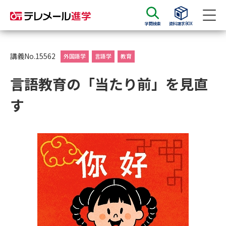
学問検索
資料請求BOX
資料請求
資料検索
講義No.15562
外国語学
言語学
教育
言語教育の「当たり前」を見直
大学・短大の資料種類から請求
す
大学パンフ
学部・学科パンフ
総合型選抜・学校推薦型選抜 募
大学入学共通テスト利用選抜の
集要項＆願書
募集要項＆願書
過去問題集
大学・短大以外の資料から請求