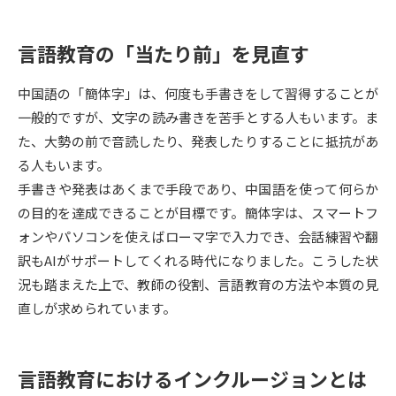
データサイエンス特集
奨学金・特待生制度特集
言語教育の「当たり前」を見直す
デジタルパンフレット
進路の３択
中国語の「簡体字」は、何度も手書きをして習得することが
一般的ですが、文字の読み書きを苦手とする人もいます。ま
新学年スタート号特集ページ
新学年スタート号特集ページ
た、大勢の前で音読したり、発表したりすることに抵抗があ
（高3生用）
（高2生用）
る人もいます。
SELFBRAND特集ページ
手書きや発表はあくまで手段であり、中国語を使って何らか
の目的を達成できることが目標です。簡体字は、スマートフ
オープンキャンパスなどを調べる
ォンやパソコンを使えばローマ字で入力でき、会話練習や翻
訳もAIがサポートしてくれる時代になりました。こうした状
オープンキャンパス検索
実施プログラムから探す
況も踏まえた上で、教師の役割、言語教育の方法や本質の見
直しが求められています。
来場型・Web型イベント特集
夢ナビライブ
言語教育におけるインクルージョンとは