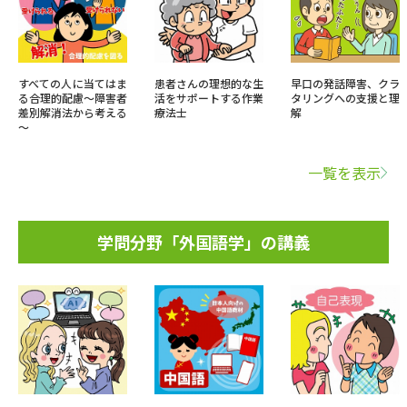
すべての人に当てはま
患者さんの理想的な生
早口の発話障害、クラ
る合理的配慮～障害者
活をサポートする作業
タリングへの支援と理
差別解消法から考える
療法士
解
～
一覧を表示
学問分野「外国語学」の講義