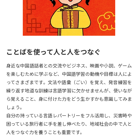
専門学校の資料請求
大学院の資料請求
大学入学共通テスト「受験案
留学・進学関連、塾・予備校
内」の請求
大学入学共通テスト「受験上の
高等学校卒業程度認定試験
配慮案内」の請求
ことばを使って人と人をつなぐ
幼稚園教員資格認定試験
小学校教員資格認定試験
身近な中国語話者との交流やビジネス、映画や小説、ゲーム
高等学校（情報）教員資格認定
試験
を楽しむために学ぶなど、中国語学習の動機や目標は人によ
ってさまざまです。文法や語彙（ごい）を覚え、発音練習を
繰り返す地道な訓練は言語学習に欠かせませんが、使いなが
大学研究
大学検索
ら覚えること、身に付けた力をどう生かすかも意識してみま
しょう。
自分の持っている言語レパートリーをフル活用し、災害時や
大学で学べる内容や特徴を調べる
困っている旅行者に手を差し伸べたり、地域社会の中で人と
国際・グローバルに強い大学特
人をつなぐ力を養うことも重要です。
新増設大学・学部・学科特集
集