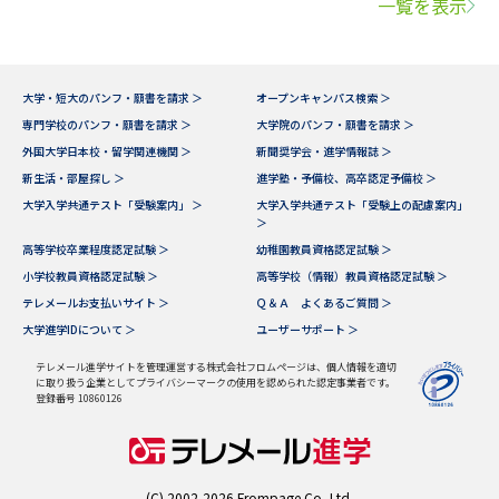
一覧を表示
大学・短大のパンフ・願書を請求 ＞
オープンキャンパス検索 ＞
専門学校のパンフ・願書を請求 ＞
大学院のパンフ・願書を請求 ＞
外国大学日本校・留学関連機関 ＞
新聞奨学会・進学情報誌 ＞
新生活・部屋探し ＞
進学塾・予備校、高卒認定予備校 ＞
大学入学共通テスト「受験案内」 ＞
大学入学共通テスト「受験上の配慮案内」
＞
高等学校卒業程度認定試験 ＞
幼稚園教員資格認定試験 ＞
小学校教員資格認定試験 ＞
高等学校（情報）教員資格認定試験 ＞
テレメールお支払いサイト ＞
Ｑ＆Ａ よくあるご質問 ＞
大学進学IDについて ＞
ユーザーサポート ＞
テレメール進学サイトを管理運営する株式会社フロムページは、個人情報を適切
に取り扱う企業としてプライバシーマークの使用を認められた認定事業者です。
登録番号 10860126
(C) 2002-2026 Frompage.Co.,Ltd.