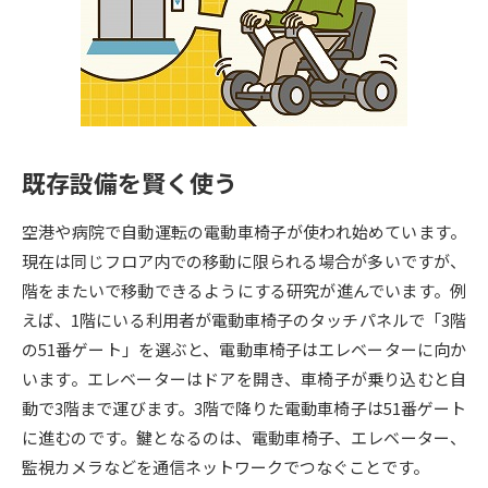
専門学校の資料請求
大学院の資料請求
大学入学共通テスト「受験案
留学・進学関連、塾・予備校
内」の請求
大学入学共通テスト「受験上の
高等学校卒業程度認定試験
配慮案内」の請求
既存設備を賢く使う
幼稚園教員資格認定試験
小学校教員資格認定試験
空港や病院で自動運転の電動車椅子が使われ始めています。
高等学校（情報）教員資格認定
試験
現在は同じフロア内での移動に限られる場合が多いですが、
階をまたいで移動できるようにする研究が進んでいます。例
えば、1階にいる利用者が電動車椅子のタッチパネルで「3階
大学研究
大学検索
の51番ゲート」を選ぶと、電動車椅子はエレベーターに向か
います。エレベーターはドアを開き、車椅子が乗り込むと自
動で3階まで運びます。3階で降りた電動車椅子は51番ゲート
大学で学べる内容や特徴を調べる
に進むのです。鍵となるのは、電動車椅子、エレベーター、
国際・グローバルに強い大学特
監視カメラなどを通信ネットワークでつなぐことです。
新増設大学・学部・学科特集
集