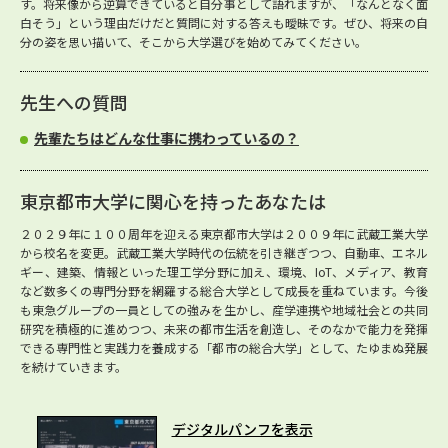
す。将来像から逆算できていると自分事として語れますが、「なんとなく面
白そう」という理由だけだと質問に対する答えも曖昧です。ぜひ、将来の自
分の姿を思い描いて、そこから大学選びを始めてみてください。
先生への質問
先輩たちはどんな仕事に携わっているの？
東京都市大学に関心を持ったあなたは
２０２９年に１００周年を迎える東京都市大学は２００９年に武蔵工業大学
から校名を変更。武蔵工業大学時代の伝統を引き継ぎつつ、自動車、エネル
ギー、建築、情報といった理工学分野に加え、環境、IoT、メディア、教育
など数多くの専門分野を網羅する総合大学として成長を重ねています。今後
も東急グループの一員としての強みを生かし、産学連携や地域社会との共同
研究を積極的に進めつつ、未来の都市生活を創造し、そのなかで能力を発揮
できる専門性と実践力を養成する「都市の総合大学」として、たゆまぬ発展
を続けていきます。
デジタルパンフを表示