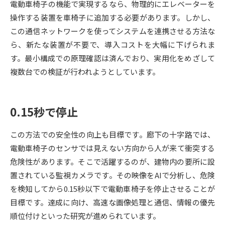
電動車椅子の機能で実現するなら、物理的にエレベーターを
操作する装置を車椅子に追加する必要があります。しかし、
データサイエンス特集
奨学金・特待生制度特集
この通信ネットワークを使ってシステムを連携させる方法な
ら、新たな装置が不要で、導入コストを大幅に下げられま
デジタルパンフレット
進路の３択
す。最小構成での原理確認は済んでおり、実用化をめざして
複数台での検証が行われようとしています。
新学年スタート号特集ページ
新学年スタート号特集ページ
（高3生用）
（高2生用）
SELFBRAND特集ページ
0.15秒で停止
オープンキャンパスなどを調べる
この方法での安全性の向上も目標です。廊下の十字路では、
電動車椅子のセンサでは見えない方向から人が来て衝突する
オープンキャンパス検索
実施プログラムから探す
危険性があります。そこで活躍するのが、建物内の要所に設
置されている監視カメラです。その映像をAIで分析し、危険
来場型・Web型イベント特集
夢ナビライブ
を検知してから0.15秒以下で電動車椅子を停止させることが
目標です。達成に向け、高速な画像処理と通信、情報の優先
順位付けといった研究が進められています。