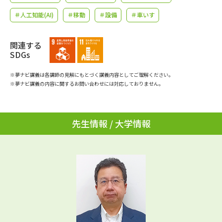
学問のミニ講義「夢ナビ講義」
学問分野解説
＃人工知能(AI)
＃移動
＃設備
＃車いす
学問の教科書
夢ナビライブ
関連する
SDGs
ユーザーサポート
※夢ナビ講義は各講師の見解にもとづく講義内容としてご理解ください。
※夢ナビ講義の内容に関するお問い合わせには対応しておりません。
Ｑ＆Ａ よくあるご質問
大学進学IDについて
資料の料金の
受付内容・発送状況の確認
お支払いについて
先生情報 / 大学情報
テレメール
個人情報取扱規定
お支払いサイト
テレメール進学カタログ
特定商取引表記
訂正のご案内