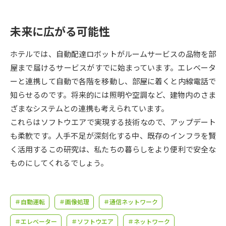
受験準備
資料検索
未来に広がる可能性
志望校・出願校を調べる
ホテルでは、自動配達ロボットがルームサービスの品物を部
併願校選び
受験スケジュールを立てよう
屋まで届けるサービスがすでに始まっています。エレベータ
ーと連携して自動で各階を移動し、部屋に着くと内線電話で
先輩が入学を決めた理由
知らせるのです。将来的には照明や空調など、建物内のさま
テレメール全国一斉進学調査
ざまなシステムとの連携も考えられています。
これらはソフトウエアで実現する技術なので、アップデート
新生活お役立ちガイド
も柔軟です。人手不足が深刻化する中、既存のインフラを賢
く活用するこの研究は、私たちの暮らしをより便利で安全な
学問発見
学問検索
ものにしてくれるでしょう。
大学で学びたい学問発見
＃自動運転
＃画像処理
＃通信ネットワーク
＃エレベーター
＃ソフトウエア
＃ネットワーク