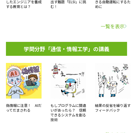
したエンジニアを養成
出す難題「ELSI」に挑
きる自動運転にするた
する教育とは？
む！
めに
一覧を表示
学問分野「通信・情報工学」の講義
偽情報に注意！ AIだ
もしプログラムに間違
結果の反省を繰り返す
ってだまされる
いがあったら？ 信頼
フィードバック
できるシステムを創る
技術