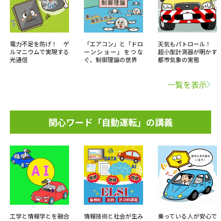
電力不足を防げ！ ゲ
「エアコン」と「ドロ
天気もパトロール！
ルマニウムで実現する
ーンショー」をつな
超小型計測器が明かす
光通信
ぐ、制御理論の世界
都市気象の実態
一覧を表示
関心ワード「自動運転」の講義
工学と情報学とを融合
情報技術と社会が生み
乗っている人が安心で