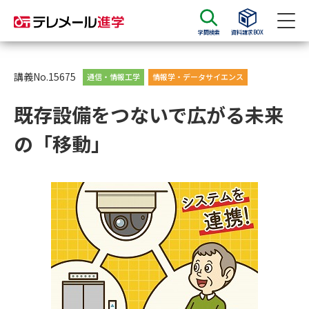
学問検索
資料請求BOX
資料請求
資料検索
講義No.15675
通信・情報工学
情報学・データサイエンス
既存設備をつないで広がる未来
大学・短大の資料種類から請求
の「移動」
大学パンフ
学部・学科パンフ
総合型選抜・学校推薦型選抜 募
大学入学共通テスト利用選抜の
集要項＆願書
募集要項＆願書
過去問題集
大学・短大以外の資料から請求