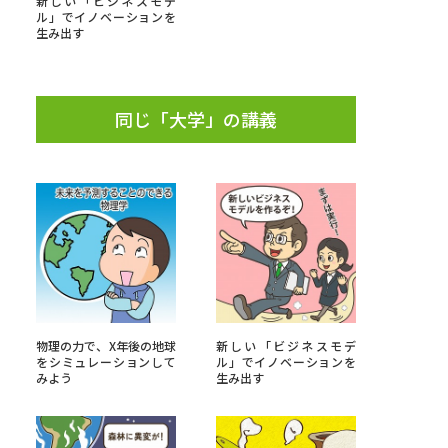
新しい「ビジネスモデ
ル」でイノベーションを
生み出す
」の請求
高等学校卒業程度認定試験
格認定試験
同じ「大学」の講義
大学検索
べる
ローバルに強い大学特集
物理の力で、X年後の地球
新しい「ビジネスモデ
制度特集
デジタルパンフレット
をシミュレーションして
ル」でイノベーションを
みよう
生み出す
ジ（高3生用）
）