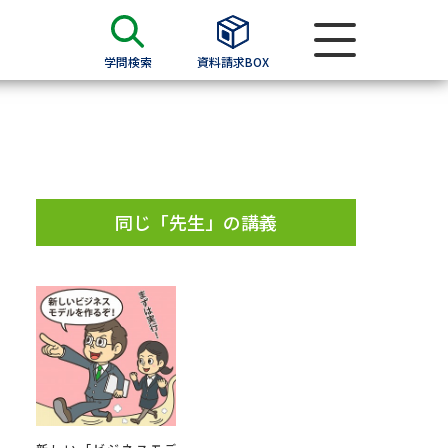
学問検索
資料請求BOX
資料検索
求
同じ「先生」の講義
願書
＆願書
過去問題集
求
留学・進学関連、塾・予備校