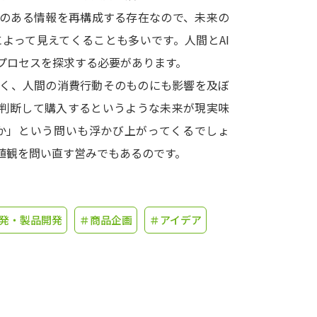
値のある情報を再構成する存在なので、未来の
学問発見
よって見えてくることも多いです。人間とAI
プロセスを探求する必要があります。
なく、人間の消費行動そのものにも影響を及ぼ
大学で学びたい学問発見
が判断して購入するというような未来が現実味
学問のミニ講義「夢ナビ講義」
学問分
か」という問いも浮かび上がってくるでしょ
値観を問い直す営みでもあるのです。
ユーザーサポート
発・製品開発
＃商品企画
＃アイデア
Ｑ＆Ａ よくあるご質問
大学進学IDにつ
資料の料金の
お支払いについて
受付内容
個人情報取扱規定
特定商取引表記
お
受験情報リンク