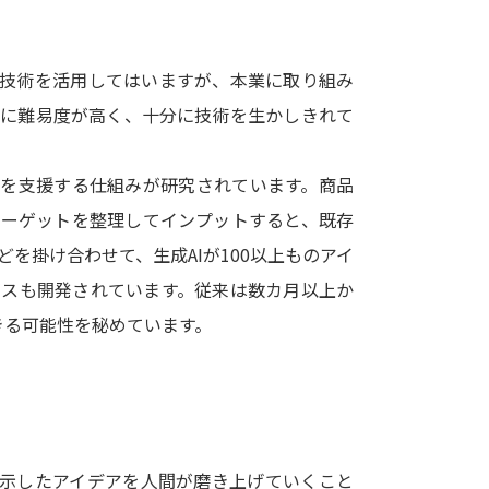
SELFBRAND特集ページ
の技術を活用してはいますが、本業に取り組み
オープンキャンパスなどを調
常に難易度が高く、十分に技術を生かしきれて
オープンキャンパス検索
実施プログラ
来場型・Web型イベント特集
夢ナビ
者を支援する仕組みが研究されています。商品
ターゲットを整理してインプットすると、既存
を掛け合わせて、生成AIが100以上ものアイ
受験準備
ビスも開発されています。従来は数カ月以上か
きる可能性を秘めています。
志望校・出願校を調べる
併願校選び
受験スケジュールを立てよ
テレメール全国一斉進学調査
新生活お
提示したアイデアを人間が磨き上げていくこと