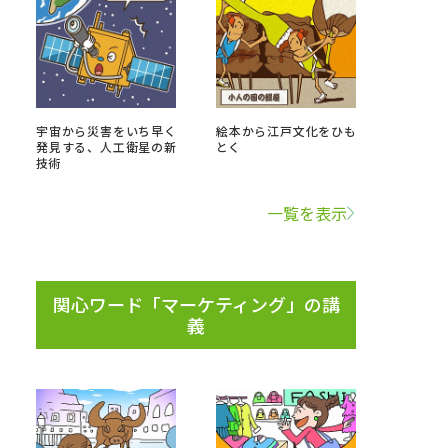
べる
ムから探す
宇宙から災害をいち早く
絵本から江戸文化をひも
発見する、人工衛星の新
とく
ライブ
技術
一覧を表示
資料検索
関心ワード「マーケティング」の講
義
う
先輩が入学を決めた理由
役立ちガイド