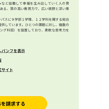
みなと協働して幸福を生み出していく人の育
評ある、質の高い教育力で、広い視野と深い専
ンパスに９学部１学環、１２学科を擁する総合
提供しています。ひとつの課題に対し、複数の
ング科目）を設置しており、柔軟な思考力を
ルパンフを表示
報
式サイト
料を請求する