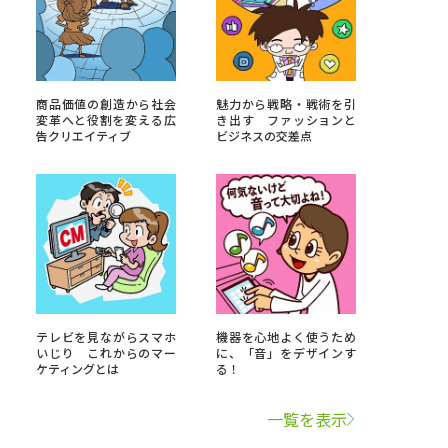
学問検索
商品価値の創造から社会
魅力から戦略・戦術を引
変革へと役割を変える広
き出す ファッションと
告クリエイティブ
ビジネスの交差点
野解説
学問の教科書
夢ナビライブ
いて
このサイトについて
テレビを見ながらスマホ
機器を心地よく使うため
いじり これからのマー
に、「音」をデザインす
・発送状況の確認
テレメール
お支払いサイト
ケティングとは
る！
問合せ先
テレメール進学カタログ
訂正のご案内
一覧を表示