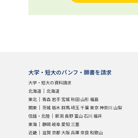
大学・短大のパンフ・願書を請求
大学・短大の資料請求
北海道
北海道
東北
青森
岩手
宮城
秋田
山形
福島
関東
茨城
栃木
群馬
埼玉
千葉
東京
神奈川
山梨
信越・北陸
新潟
長野
富山
石川
福井
東海
静岡
岐阜
愛知
三重
近畿
滋賀
京都
大阪
兵庫
奈良
和歌山