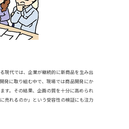
大学入学共通テスト「受験案内」の請求
大学入学共通テスト「受験上の配慮案内
幼稚園教員資格認定試験
小学校教員資
高等学校（情報）教員資格認定試験
大学研究
する現代では、企業が継続的に新商品を生み出
大学で学べる内容や特徴を調
品開発に取り組む中で、現場では商品開発にか
います。その結果、企画の質を十分に高められ
新増設大学・学部・学科特集
国際・グ
当に売れるのか」という受容性の検証にも注力
データサイエンス特集
奨学金・特待生
進路の３択
新学年スタート号特集ペー
新学年スタート号特集ページ（高2生用