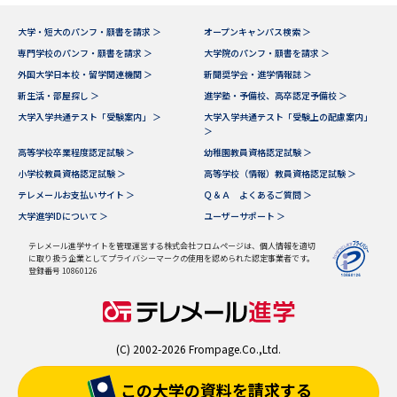
大学・短大のパンフ・願書を請求 ＞
オープンキャンパス検索 ＞
専門学校のパンフ・願書を請求 ＞
大学院のパンフ・願書を請求 ＞
外国大学日本校・留学関連機関 ＞
新聞奨学会・進学情報誌 ＞
新生活・部屋探し ＞
進学塾・予備校、高卒認定予備校 ＞
大学入学共通テスト「受験案内」 ＞
大学入学共通テスト「受験上の配慮案内」
＞
高等学校卒業程度認定試験 ＞
幼稚園教員資格認定試験 ＞
小学校教員資格認定試験 ＞
高等学校（情報）教員資格認定試験 ＞
テレメールお支払いサイト ＞
Ｑ＆Ａ よくあるご質問 ＞
大学進学IDについて ＞
ユーザーサポート ＞
テレメール進学サイトを管理運営する株式会社フロムページは、個人情報を適切
に取り扱う企業としてプライバシーマークの使用を認められた認定事業者です。
登録番号 10860126
(C) 2002-2026 Frompage.Co.,Ltd.
この大学の資料を
請求する