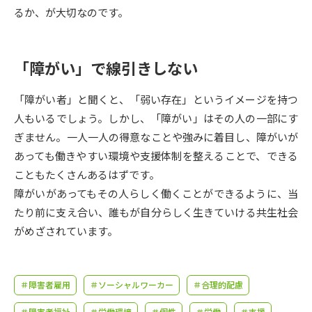
受験準備
資料検索
るか、が大切なのです。
志望校・出願校を調べる
「障がい」で線引きしない
併願校選び
受験スケジュールを立てよう
「障がい者」と聞くと、「弱い存在」というイメージを持つ
人もいるでしょう。しかし、「障がい」はその人の一部にす
先輩が入学を決めた理由
テレメール全国一斉進学調査
ぎません。一人一人の得意なことや強みに着目し、障がいが
あっても働きやすい環境や支援体制を整えることで、できる
新生活お役立ちガイド
こともたくさんあるはずです。
障がいがあってもその人らしく働くことができるように、当
たり前に支え合い、誰もが自分らしく生きていける共生社会
学問発見
学問検索
がめざされています。
大学で学びたい学問発見
＃障害者雇用
＃ソーシャルワーカー
＃合理的配慮
＃障害者福祉
＃労働環境
＃個性
＃労働
＃支援