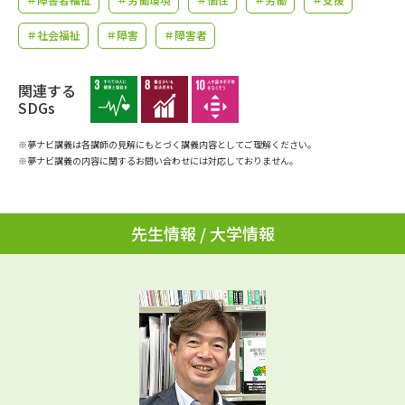
学問のミニ講義「夢ナビ講義」
学問分野解説
＃社会福祉
＃障害
＃障害者
学問の教科書
夢ナビライブ
関連する
ユーザーサポート
SDGs
※夢ナビ講義は各講師の見解にもとづく講義内容としてご理解ください。
Ｑ＆Ａ よくあるご質問
大学進学IDについて
※夢ナビ講義の内容に関するお問い合わせには対応しておりません。
資料の料金の
受付内容・発送状況の確認
お支払いについて
先生情報 / 大学情報
テレメール
個人情報取扱規定
お支払いサイト
テレメール進学カタログ
特定商取引表記
訂正のご案内