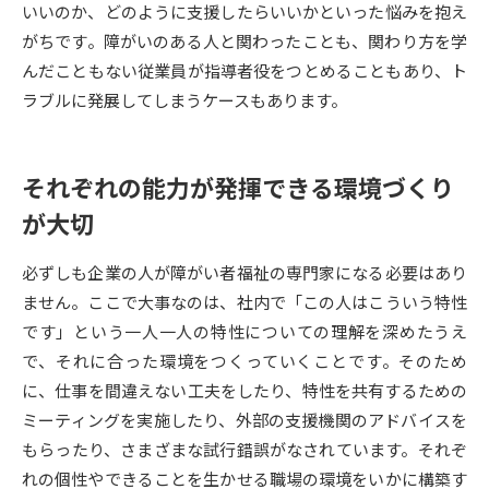
いいのか、どのように支援したらいいかといった悩みを抱え
がちです。障がいのある人と関わったことも、関わり方を学
データサイエンス特集
奨学金・特待生制度特集
んだこともない従業員が指導者役をつとめることもあり、ト
ラブルに発展してしまうケースもあります。
デジタルパンフレット
進路の３択
新学年スタート号特集ページ
新学年スタート号特集ページ
（高3生用）
（高2生用）
それぞれの能力が発揮できる環境づくり
が大切
SELFBRAND特集ページ
必ずしも企業の人が障がい者福祉の専門家になる必要はあり
オープンキャンパスなどを調べる
ません。ここで大事なのは、社内で「この人はこういう特性
です」という一人一人の特性についての理解を深めたうえ
オープンキャンパス検索
実施プログラムから探す
で、それに合った環境をつくっていくことです。そのため
に、仕事を間違えない工夫をしたり、特性を共有するための
来場型・Web型イベント特集
夢ナビライブ
ミーティングを実施したり、外部の支援機関のアドバイスを
もらったり、さまざまな試行錯誤がなされています。それぞ
れの個性やできることを生かせる職場の環境をいかに構築す