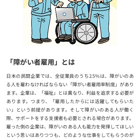
専門学校の資料請求
大学院の資料請求
大学入学共通テスト「受験案
留学・進学関連、塾・予備校
内」の請求
大学入学共通テスト「受験上の
高等学校卒業程度認定試験
配慮案内」の請求
幼稚園教員資格認定試験
小学校教員資格認定試験
「障がい者雇用」とは
高等学校（情報）教員資格認定
試験
日本の民間企業では、全従業員のうち2.5％は、障がいのあ
る人を雇わなければならない「障がい者雇用率制度」があり
ます。企業は、「福祉」とは異なり、利益を追求する必要が
大学研究
大学検索
あります。つまり、「雇用したからには活躍してもらいた
い」という前提があります。そして障がいのある人が働く
際、サポートをする支援者も必要とされる場合があります。
大学で学べる内容や特徴を調べる
雇った側の企業は、障がいのある人も能力を発揮してほしい
国際・グローバルに強い大学特
という思いはありつつも、どのような仕事をしてもらうのが
新増設大学・学部・学科特集
集