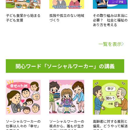
子ども食堂から始まる
孤独や孤立のない地域
その取り組みは本当に
子ども支援
づくり
必要？ 社会と福祉の
あり方を考える
一覧を表示
関心ワード「ソーシャルワーカー」の講義
ソーシャルワーカーの
ソーシャルワーカーの
高齢者に対する差別と
仕事は人々の「幸せ」
視点から、誰もが生き
偏見、どうやって解消