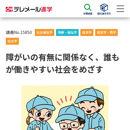
学問検索
資料請求BOX
資料請求
資料検索
講義No.15850
社会福祉学
保健・福祉学
経済学
経営学・商学
社会学
大学・短大の資料種類から請求
障がいの有無に関係なく、誰も
が働きやすい社会をめざす
大学パンフ
学部・学科パンフ
総合型選抜・学校推薦型選抜 募
大学入学共通テスト利用選抜の
集要項＆願書
募集要項＆願書
過去問題集
大学・短大以外の資料から請求