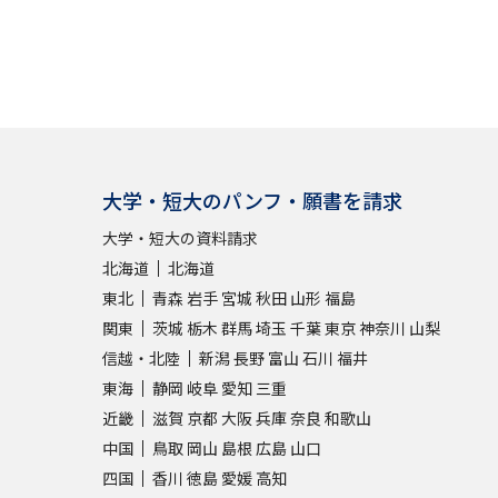
大学・短大のパンフ・願書を請求
大学・短大の資料請求
北海道
北海道
東北
青森
岩手
宮城
秋田
山形
福島
関東
茨城
栃木
群馬
埼玉
千葉
東京
神奈川
山梨
信越・北陸
新潟
長野
富山
石川
福井
東海
静岡
岐阜
愛知
三重
近畿
滋賀
京都
大阪
兵庫
奈良
和歌山
中国
鳥取
岡山
島根
広島
山口
四国
香川
徳島
愛媛
高知