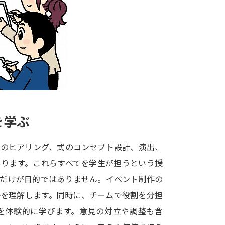
大学入学共通テスト「受験案内」の請求
大学入学共通テスト「受験上の配慮案内
幼稚園教員資格認定試験
小学校教員資
高等学校（情報）教員資格認定試験
大学研究
を学ぶ
大学で学べる内容や特徴を調
へのヒアリング、式のコンセプト設計、演出、
あります。これらすべてを学生が担うという授
新増設大学・学部・学科特集
国際・グ
とだけが目的ではありません。イベント制作の
データサイエンス特集
奨学金・特待生
かを理解します。同時に、チームで役割を分担
進路の３択
新学年スタート号特集ペー
を体験的に学びます。意見の対立や調整も含
新学年スタート号特集ページ（高2生用