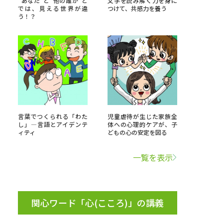
“あなた”と“他の誰か”と
文学を読み解く力を身に
では、見える世界が違
つけて、共感力を養う
う！？
」の請求
高等学校卒業程度認定試験
格認定試験
大学検索
言葉でつくられる「わた
児童虐待が生じた家族全
し」―言語とアイデンテ
体への心理的ケアが、子
ィティ
どもの心の安定を図る
べる
一覧を表示
ローバルに強い大学特集
制度特集
デジタルパンフレット
ジ（高3生用）
関心ワード「心(こころ)」の講義
）