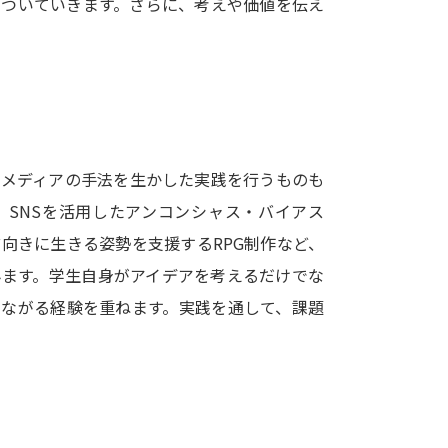
についていきます。さらに、考えや価値を伝え
SELFBRAND特集ページ
オープンキャンパスなどを調
オープンキャンパス検索
実施プログラ
来場型・Web型イベント特集
夢ナビ
やメディアの手法を生かした実践を行うものも
、SNSを活用したアンコンシャス・バイアス
向きに生きる姿勢を支援するRPG制作など、
受験準備
みます。学生自身がアイデアを考えるだけでな
つながる経験を重ねます。実践を通して、課題
志望校・出願校を調べる
併願校選び
受験スケジュールを立てよ
テレメール全国一斉進学調査
新生活お