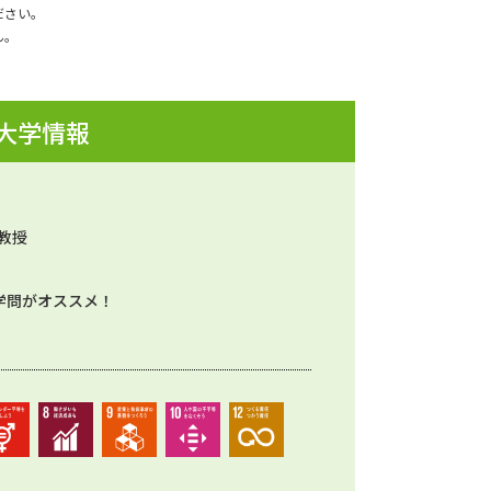
ださい。
ん。
 大学情報
教授
学問がオススメ！