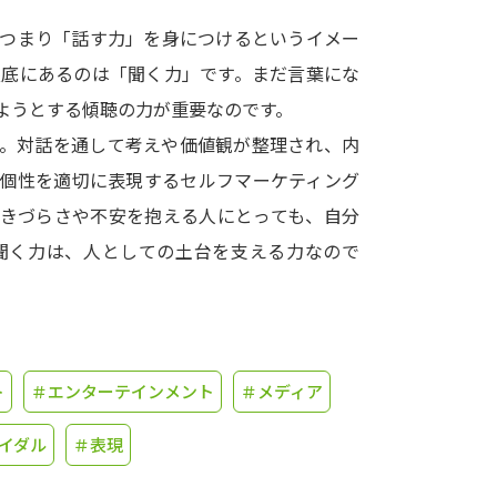
、つまり「話す力」を身につけるというイメー
学問発見
根底にあるのは「聞く力」です。まだ言葉にな
ようとする傾聴の力が重要なのです。
大学で学びたい学問発見
す。対話を通して考えや価値観が整理され、内
や個性を適切に表現するセルフマーケティング
学問のミニ講義「夢ナビ講義」
学問分
生きづらさや不安を抱える人にとっても、自分
聞く力は、人としての土台を支える力なので
ユーザーサポート
Ｑ＆Ａ よくあるご質問
大学進学IDにつ
ト
＃エンターテインメント
＃メディア
資料の料金の
お支払いについて
受付内容
個人情報取扱規定
特定商取引表記
お
イダル
＃表現
受験情報リンク