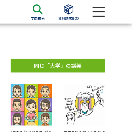
学問検索
資料請求BOX
資料検索
求
同じ「大学」の講義
願書
＆願書
過去問題集
求
留学・進学関連、塾・予備校