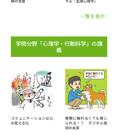
典の言葉
する「生理心理学」
学問検索
一覧を表示
学問分野「心理学・行動科学」の講
義
野解説
学問の教科書
夢ナビライブ
いて
このサイトについて
・発送状況の確認
テレメール
お支払いサイト
コミュニケーションは心
実際に触れなくても感じ
問合せ先
テレメール進学カタログ
訂正のご案内
の見える化
られる！？ デジタル技
術の未来