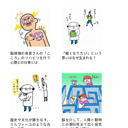
べる
ムから探す
ライブ
脳損傷の患者さんの「こ
「細くなりたい」という
ころ」のリハビリを行う
思いはなぜ生まれる？
心理士の仕事とは
資料検索
う
先輩が入学を決めた理由
役立ちガイド
歴史や文化が層をなす、
脳を介して、人間と動物
ミルフィーユのような古
との類似性まで広く探究