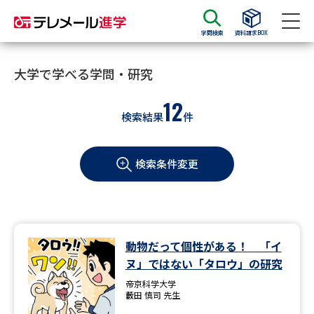
学問検索
資料請求BOX
資料請求
資料検索
大学で学べる学問・研究
12
検索結果
件
大学・短大の資料種類から請求
検索条件変更
大学パンフ
学部・学科パンフ
総合型選抜・学校推薦型選抜 募
大学入学共通テスト利用選抜の
集要項＆願書
募集要項＆願書
過去問題集
動物だって個性がある！ 「イ
ヌ」ではない「タロウ」の研究
大学・短大以外の資料から請求
帝京科学大学
藪田 慎司 先生