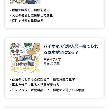
専門学校の資料請求
大学院の資料請求
種類ではなく、個体を見る
大学入学共通テスト「受験案
留学・進学関連、塾・予備校
人との暮らしに適応して進化
内」の請求
感性で行動を見極める
大学入学共通テスト「受験上の
高等学校卒業程度認定試験
配慮案内」の請求
幼稚園教員資格認定試験
小学校教員資格認定試験
バイオマス化学入門ー捨てられ
る草木が宝になる？
高等学校（情報）教員資格認定
試験
帝京科学大学
高谷 光 先生
大学研究
大学検索
石油の代わりは森にある？ 植物資源の化学
草木を分子で見ると世界が変わる
ロスフラワーが化粧品に？ 植物ナノ粒子の不思議
大学で学べる内容や特徴を調べる
国際・グローバルに強い大学特
新増設大学・学部・学科特集
集