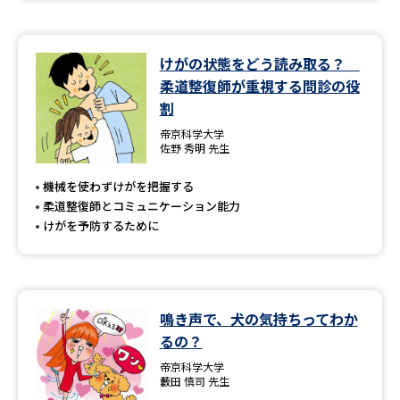
けがの状態をどう読み取る？
柔道整復師が重視する問診の役
割
帝京科学大学
佐野 秀明 先生
機械を使わずけがを把握する
柔道整復師とコミュニケーション能力
けがを予防するために
鳴き声で、犬の気持ちってわか
るの？
帝京科学大学
藪田 慎司 先生