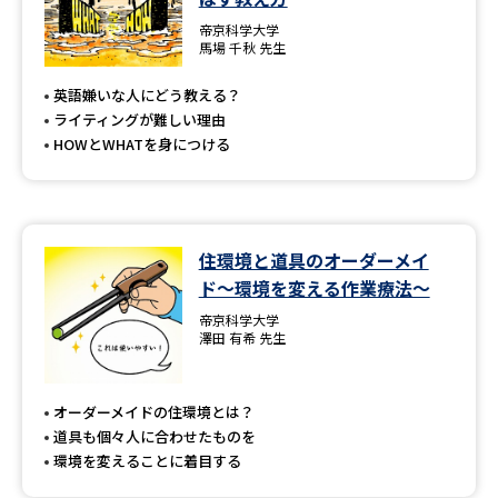
帝京科学大学
馬場 千秋 先生
英語嫌いな人にどう教える？
ライティングが難しい理由
HOWとWHATを身につける
住環境と道具のオーダーメイ
ド〜環境を変える作業療法～
帝京科学大学
澤田 有希 先生
オーダーメイドの住環境とは？
道具も個々人に合わせたものを
環境を変えることに着目する