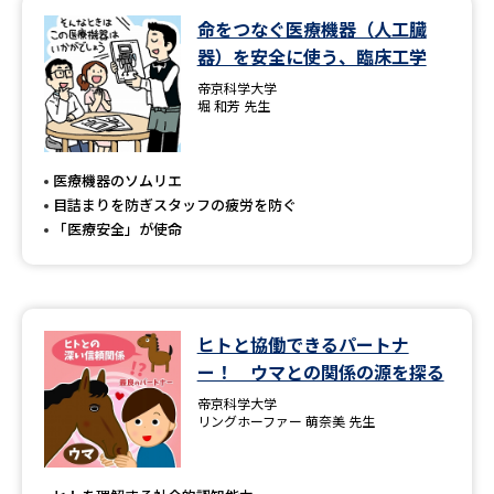
命をつなぐ医療機器（人工臓
データサイエンス特集
奨学金・特待生制度特集
器）を安全に使う、臨床工学
帝京科学大学
デジタルパンフレット
進路の３択
堀 和芳 先生
新学年スタート号特集ページ
新学年スタート号特集ページ
（高3生用）
（高2生用）
医療機器のソムリエ
目詰まりを防ぎスタッフの疲労を防ぐ
SELFBRAND特集ページ
「医療安全」が使命
オープンキャンパスなどを調べる
ヒトと協働できるパートナ
オープンキャンパス検索
実施プログラムから探す
ー！ ウマとの関係の源を探る
帝京科学大学
来場型・Web型イベント特集
夢ナビライブ
リングホーファー 萌奈美 先生