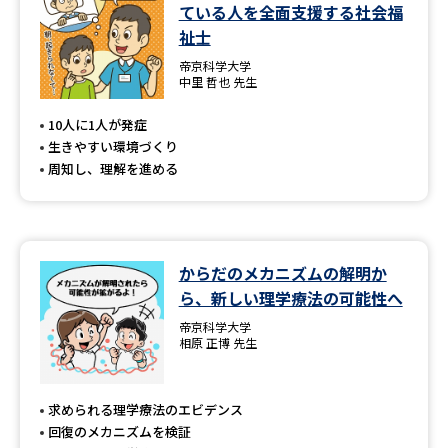
学問のミニ講義「夢ナビ講義」
学問分野解説
ている人を全面支援する社会福
祉士
学問の教科書
夢ナビライブ
帝京科学大学
中里 哲也 先生
ユーザーサポート
10人に1人が発症
生きやすい環境づくり
周知し、理解を進める
Ｑ＆Ａ よくあるご質問
大学進学IDについて
資料の料金の
受付内容・発送状況の確認
お支払いについて
からだのメカニズムの解明か
テレメール
個人情報取扱規定
お支払いサイト
ら、新しい理学療法の可能性へ
帝京科学大学
テレメール進学カタログ
特定商取引表記
相原 正博 先生
訂正のご案内
求められる理学療法のエビデンス
回復のメカニズムを検証