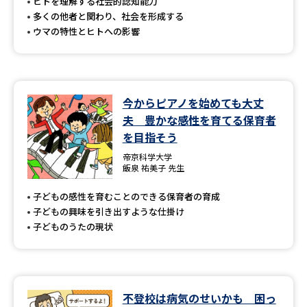
受験準備
資料検索
ヒトを理解する社会的認知能力
多くの他者と関わり、社会を形成する
ウマの特性とヒトへの影響
志望校・出願校を調べる
併願校選び
受験スケジュールを立てよう
今からピアノを始めても大丈
夫 豊かな感性を育てる保育者
先輩が入学を決めた理由
テレメール全国一斉進学調査
を目指そう
帝京科学大学
新生活お役立ちガイド
飯泉 祐美子 先生
子どもの感性を育むことのできる保育者の育成
子どもの興味を引き出すような仕掛け
学問発見
学問検索
子どものうたの現状
大学で学びたい学問発見
不登校は病気のせいかも 困っ