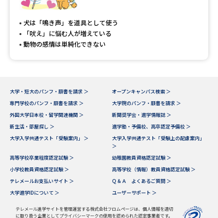
犬は「鳴き声」を道具として使う
「吠え」に悩む人が増えている
動物の感情は単純化できない
大学・短大のパンフ・願書を請求 ＞
オープンキャンパス検索 ＞
専門学校のパンフ・願書を請求 ＞
大学院のパンフ・願書を請求 ＞
外国大学日本校・留学関連機関 ＞
新聞奨学会・進学情報誌 ＞
新生活・部屋探し ＞
進学塾・予備校、高卒認定予備校 ＞
大学入学共通テスト「受験案内」 ＞
大学入学共通テスト「受験上の配慮案内」
＞
高等学校卒業程度認定試験 ＞
幼稚園教員資格認定試験 ＞
小学校教員資格認定試験 ＞
高等学校（情報）教員資格認定試験 ＞
テレメールお支払いサイト ＞
Ｑ＆Ａ よくあるご質問 ＞
大学進学IDについて ＞
ユーザーサポート ＞
テレメール進学サイトを管理運営する株式会社フロムページは、個人情報を適切
に取り扱う企業としてプライバシーマークの使用を認められた認定事業者です。