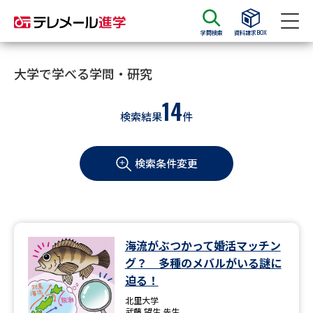
学問検索
資料請求BOX
資料請求
資料検索
大学で学べる学問・研究
14
検索結果
件
大学・短大の資料種類から請求
検索条件変更
大学パンフ
学部・学科パンフ
総合型選抜・学校推薦型選抜 募
大学入学共通テスト利用選抜の
集要項＆願書
募集要項＆願書
過去問題集
海流がぶつかって婚活マッチン
グ？ 多種のメバルがいる謎に
大学・短大以外の資料から請求
迫る！
北里大学
武藤 望生 先生