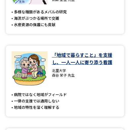
専門学校の資料請求
大学院の資料請求
多様な種類があるメバルの研究
大学入学共通テスト「受験案
留学・進学関連、塾・予備校
海流がぶつかる場所で交雑
内」の請求
水産資源の保護にも貢献
大学入学共通テスト「受験上の
高等学校卒業程度認定試験
配慮案内」の請求
幼稚園教員資格認定試験
小学校教員資格認定試験
「地域で暮らすこと」を支援
し、一人一人に寄り添う看護
高等学校（情報）教員資格認定
試験
北里大学
森谷 栄子 先生
大学研究
大学検索
病院ではなく地域がフィールド
一律の支援では通用しない
地域の特性を深く理解する
大学で学べる内容や特徴を調べる
国際・グローバルに強い大学特
新増設大学・学部・学科特集
集