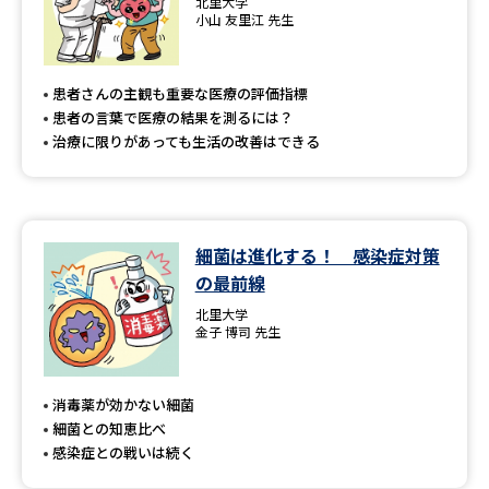
北里大学
小山 友里江 先生
患者さんの主観も重要な医療の評価指標
患者の言葉で医療の結果を測るには？
治療に限りがあっても生活の改善はできる
細菌は進化する！ 感染症対策
の最前線
北里大学
金子 博司 先生
消毒薬が効かない細菌
細菌との知恵比べ
感染症との戦いは続く