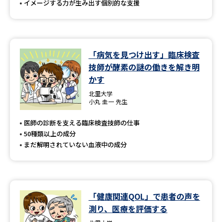
イメージする力が生み出す個別的な支援
「病気を見つけ出す」臨床検査
技師が酵素の謎の働きを解き明
かす
北里大学
小丸 圭一 先生
医師の診断を支える臨床検査技師の仕事
50種類以上の成分
まだ解明されていない血液中の成分
「健康関連QOL」で患者の声を
測り、医療を評価する