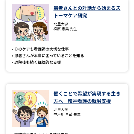
患者さんとの対話から始まるス
データサイエンス特集
奨学金・特待生制度特集
トーマケア研究
北里大学
デジタルパンフレット
進路の３択
松原 康美 先生
新学年スタート号特集ページ
新学年スタート号特集ページ
（高3生用）
（高2生用）
心のケアも看護師の大切な仕事
患者さんが本当に困っていることを知る
SELFBRAND特集ページ
退院後も続く継続的な支援
オープンキャンパスなどを調べる
働くことで希望が実現する生き
オープンキャンパス検索
実施プログラムから探す
方へ 精神看護の就労支援
北里大学
来場型・Web型イベント特集
夢ナビライブ
中戸川 早苗 先生