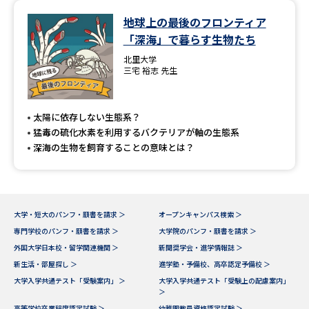
地球上の最後のフロンティア
「深海」で暮らす生物たち
北里大学
三宅 裕志 先生
太陽に依存しない生態系？
猛毒の硫化水素を利用するバクテリアが軸の生態系
深海の生物を飼育することの意味とは？
大学・短大のパンフ・願書を請求 ＞
オープンキャンパス検索 ＞
専門学校のパンフ・願書を請求 ＞
大学院のパンフ・願書を請求 ＞
外国大学日本校・留学関連機関 ＞
新聞奨学会・進学情報誌 ＞
新生活・部屋探し ＞
進学塾・予備校、高卒認定予備校 ＞
大学入学共通テスト「受験案内」 ＞
大学入学共通テスト「受験上の配慮案内」
＞
高等学校卒業程度認定試験 ＞
幼稚園教員資格認定試験 ＞