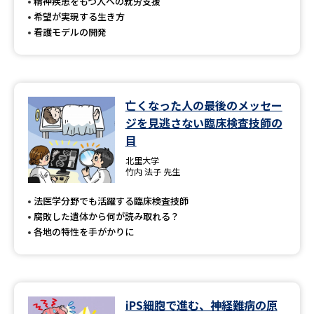
受験準備
資料検索
精神疾患をもつ人への就労支援
希望が実現する生き方
看護モデルの開発
志望校・出願校を調べる
併願校選び
受験スケジュールを立てよう
亡くなった人の最後のメッセー
ジを見逃さない臨床検査技師の
先輩が入学を決めた理由
テレメール全国一斉進学調査
目
北里大学
新生活お役立ちガイド
竹内 法子 先生
法医学分野でも活躍する臨床検査技師
腐敗した遺体から何が読み取れる？
学問発見
学問検索
各地の特性を手がかりに
大学で学びたい学問発見
iPS細胞で進む、神経難病の原