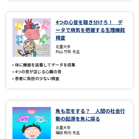
4つの心音を聴き分けろ！ デ
ータで病気を把握する生理機能
検査
北里大学
外山 竹弥 先生
体に機器を装着してデータを収集
4つの音が混じる心臓の音
患者に負担の少ない検査
魚も恋をする？ 人間の社会行
動の起源を魚に探る
北里大学
福田 和也 先生