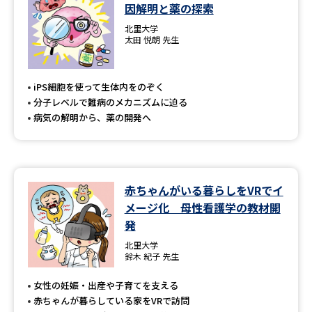
学問のミニ講義「夢ナビ講義」
学問分野解説
因解明と薬の探索
北里大学
太田 悦朗 先生
学問の教科書
夢ナビライブ
ユーザーサポート
iPS細胞を使って生体内をのぞく
分子レベルで難病のメカニズムに迫る
病気の解明から、薬の開発へ
Ｑ＆Ａ よくあるご質問
大学進学IDについて
資料の料金の
受付内容・発送状況の確認
お支払いについて
赤ちゃんがいる暮らしをVRでイ
テレメール
個人情報取扱規定
お支払いサイト
メージ化 母性看護学の教材開
発
テレメール進学カタログ
特定商取引表記
訂正のご案内
北里大学
鈴木 紀子 先生
女性の妊娠・出産や子育てを支える
赤ちゃんが暮らしている家をVRで訪問