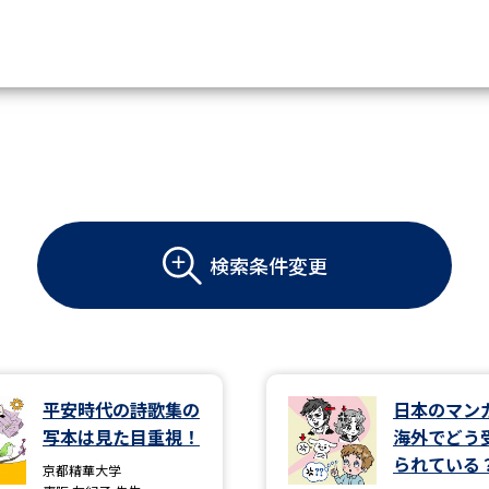
資料請求
大学・短大の資料種類から請
検索条件変更
大学パンフ
学部・学科パンフ
総合型選抜・学校推薦型選抜 募集要項＆
大学入学共通テスト利用選抜の募集要項
大学・短大以外の資料から請
平安時代の詩歌集の
日本のマン
写本は見た目重視！
海外でどう
専門学校の資料請求
大学院の資料請求
られている
京都精華大学