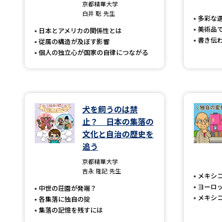
京都精華大学
白井 聡 先生
多彩な
美術品
日本とアメリカの関係性とは
書き伝
従属の構造が及ぼす影響
個人の独立心が国家の自律につながる
犬を飼うのは禁
止？ 日本の集落の
文化と自治の歴史を
追う
京都精華大学
吉永 隆記 先生
メキシ
ヨーロ
中世の荘園が発端？
メキシ
各集落に独自の掟
集落の記憶を残すには