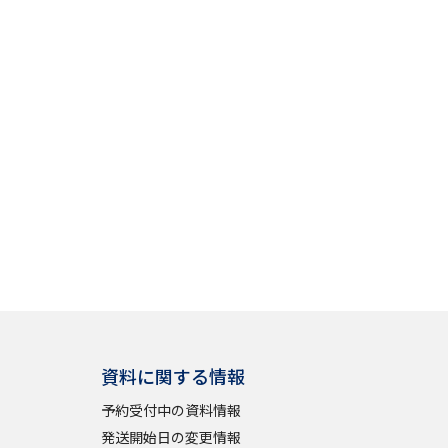
学問検索
野解説
学問の教科書
夢ナビライブ
いて
このサイトについて
・発送状況の確認
テレメール
お支払いサイト
資料に関する情報
問合せ先
テレメール進学カタログ
訂正のご案内
予約受付中の資料情報
発送開始日の変更情報