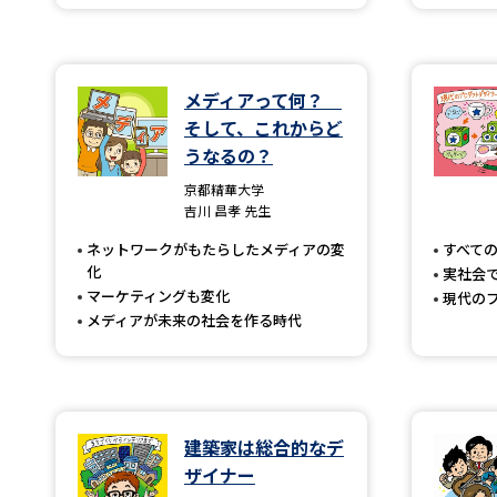
メディアって何？
そして、これからど
うなるの？
京都精華大学
吉川 昌孝 先生
ネットワークがもたらしたメディアの変
すべて
化
実社会
マーケティングも変化
現代の
メディアが未来の社会を作る時代
建築家は総合的なデ
ザイナー