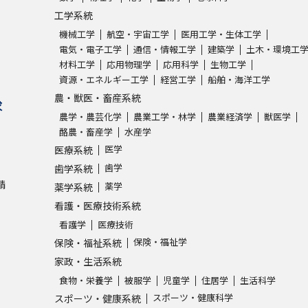
工学系統
機械工学
航空・宇宙工学
医用工学・生体工学
電気・電子工学
通信・情報工学
建築学
土木・環境工
材料工学
応用物理学
応用科学
生物工学
資源・エネルギー工学
経営工学
船舶・海洋工学
農・獣医・畜産系統
求
農学・農芸化学
農業工学・林学
農業経済学
獣医学
酪農・畜産学
水産学
医学
医療系統
歯学
歯学系統
請
薬学
薬学系統
看護・医療技術系統
看護学
医療技術
保険・福祉学
保険・福祉系統
家政・生活系統
食物・栄養学
被服学
児童学
住居学
生活科学
スポーツ・健康科学
スポーツ・健康系統