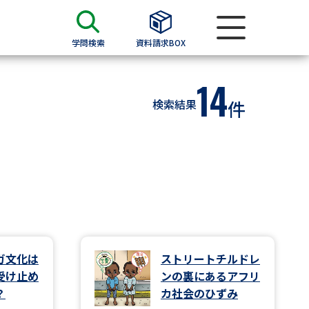
学問検索
資料請求BOX
14
資料検索
検索結果
件
求
願書
＆願書
過去問題集
求
ガ文化は
ストリートチルドレ
受け止め
ンの裏にあるアフリ
留学・進学関連、塾・予備校
？
カ社会のひずみ