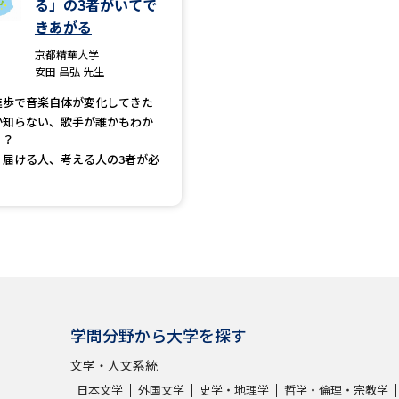
る」の3者がいてで
きあがる
学問発見
京都精華大学
安田 昌弘 先生
進歩で音楽自体が変化してきた
大学で学びたい学問発見
か知らない、歌手が誰かもわか
！？
学問のミニ講義「夢ナビ講義」
学問分
、届ける人、考える人の3者が必
ユーザーサポート
Ｑ＆Ａ よくあるご質問
大学進学IDにつ
資料の料金の
お支払いについて
受付内容
学問分野から大学を探す
個人情報取扱規定
特定商取引表記
お
文学・人文系統
受験情報リンク
日本文学
外国文学
史学・地理学
哲学・倫理・宗教学