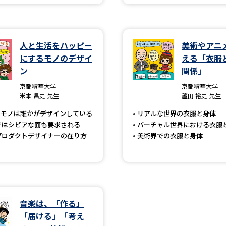
SELFBRAND特集ページ
オープンキャンパスなどを調
人と生活をハッピー
美術やアニ
にするモノのデザイ
える「衣服
オープンキャンパス検索
実施プログラ
ン
関係」
来場型・Web型イベント特集
夢ナビ
京都精華大学
京都精華大学
米本 昌史 先生
蘆田 裕史 先生
のモノは誰かがデザインしている
リアルな世界の衣服と身体
ではシビアな面も要求される
バーチャル世界における衣服
受験準備
プロダクトデザイナーの在り方
美術界での衣服と身体
志望校・出願校を調べる
併願校選び
受験スケジュールを立てよ
音楽は、「作る」
テレメール全国一斉進学調査
新生活お
「届ける」「考え