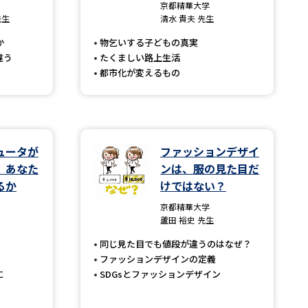
京都精華大学
先生
清水 貴夫 先生
」の請求
高等学校卒業程度認定試験
か
物乞いする子どもの真実
格認定試験
違う
たくましい路上生活
都市化が変えるもの
大学検索
ュータが
ファッションデザイ
、あなた
ンは、服の見た目だ
るか
けではない？
べる
京都精華大学
蘆田 裕史 先生
ローバルに強い大学特集
同じ見た目でも値段が違うのはなぜ？
制度特集
デジタルパンフレット
ファッションデザインの定義
ジ（高3生用）
に
SDGsとファッションデザイン
）