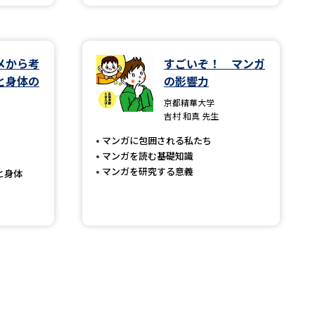
べる
メから考
すごいぞ！ マンガ
と身体の
の影響力
ムから探す
京都精華大学
ライブ
吉村 和真 先生
マンガに包囲される私たち
マンガを読む基礎知識
マンガを研究する意義
と身体
資料検索
う
先輩が入学を決めた理由
役立ちガイド