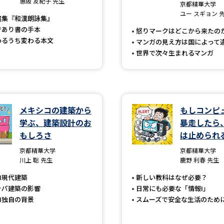
惠阪 友紀子 先生
大学入学共通テスト「受験案内」の請求
京都精華大学
ユー スギョン 
選集『和漢朗詠集』
大学入学共通テスト「受験上の配慮案内
であり書の手本
怒りマークはどこから来たの
幼稚園教員資格認定試験
小学校教員資
わるうち変わる本文
マンガの見え方は国によって
世界で次々生まれるマンガ
高等学校（情報）教員資格認定試験
大学研究
メキシコの建築から
もしコンピ
学ぶ、建築設計のお
暴走したら
もしろさ
は止められ
大学で学べる内容や特徴を調
京都精華大学
京都精華大学
川上 聡 先生
鹿野 利春 先生
新増設大学・学部・学科特集
国際・グ
コ現代建築
新しい教科はなぜ必要？
データサイエンス特集
奨学金・特待生
ッパ建築の影響
日常にも必要な「情報I」
進路の３択
新学年スタート号特集ペー
コ独自の背景
スムーズで安全な生活のため
新学年スタート号特集ページ（高2生用