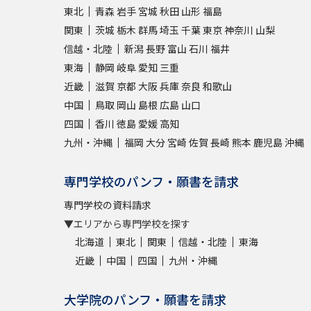
東北
青森
岩手
宮城
秋田
山形
福島
関東
茨城
栃木
群馬
埼玉
千葉
東京
神奈川
山梨
信越・北陸
新潟
長野
富山
石川
福井
東海
静岡
岐阜
愛知
三重
近畿
滋賀
京都
大阪
兵庫
奈良
和歌山
中国
鳥取
岡山
島根
広島
山口
四国
香川
徳島
愛媛
高知
九州・沖縄
福岡
大分
宮崎
佐賀
長崎
熊本
鹿児島
沖縄
専門学校のパンフ・願書を請求
専門学校の資料請求
▼エリアから専門学校を探す
北海道
東北
関東
信越・北陸
東海
近畿
中国
四国
九州・沖縄
大学院のパンフ・願書を請求