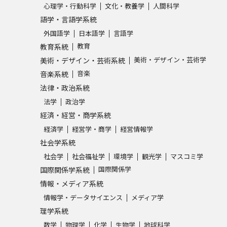
心理学・行動科学
文化・教養学
人間科学
語学・言語学系統
外国語学
日本語学
言語学
教育
教育系統
美術・デザイン・芸術学
美術・デザイン・芸術系統
音楽
音楽系統
法律・政治系統
法学
政治学
経済・経営・商学系統
経済学
経営学・商学
経営情報学
社会学系統
社会学
社会福祉学
環境学
観光学
マスコミ学
国際関係学
国際関係学系統
情報・メディア系統
情報学・データサイエンス
メディア学
理学系統
数学
物理学
化学
生物学
地球科学