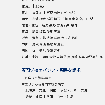
北海道
北海道
東北
青森
岩手
宮城
秋田
山形
福島
関東
茨城
栃木
群馬
埼玉
千葉
東京
神奈川
山梨
信越・北陸
新潟
長野
富山
石川
福井
東海
静岡
岐阜
愛知
三重
近畿
滋賀
京都
大阪
兵庫
奈良
和歌山
中国
鳥取
岡山
島根
広島
山口
四国
香川
徳島
愛媛
高知
九州・沖縄
福岡
大分
宮崎
佐賀
長崎
熊本
鹿児島
沖縄
専門学校のパンフ・願書を請求
専門学校の資料請求
▼エリアから専門学校を探す
北海道
東北
関東
信越・北陸
東海
近畿
中国
四国
九州・沖縄