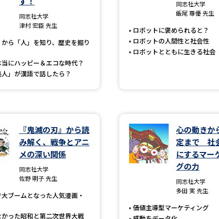
す！
大学入学共通テスト「受験案内」の請求
同志社大学
飯尾 尊優 先生
同志社大学
大学入学共通テスト「受験上の配慮案内
津村 宏臣 先生
ロボットに褒められると？
幼稚園教員資格認定試験
小学校教員資
ロボットの人間性と社会性
」から「人」を知り、歴史を掘り
ロボットとともに生きる社会
高等学校（情報）教員資格認定試験
本当にハッピー＆エコな時代？
美人」が漢語で話したら？
大学研究
『鬼滅の刃』から読
心の動きか
大学で学べる内容や特徴を調
み解く、戦争とアニ
定まで 社
メの深い関係
にするマー
新増設大学・学部・学科特集
国際・グ
グの力
同志社大学
データサイエンス特集
奨学金・特待生
佐野 明子 先生
同志社大学
多田 実 先生
進路の３択
新学年スタート号特集ペー
で大ブームとなった人気漫画・
価値主導型マーケティング
新学年スタート号特集ページ（高2生用
なかった昭和と第二次世界大戦
感動をデータ化