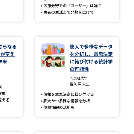
医療分野での「ユーザー」は誰？
患者の生活まで発想を広げて
べる
ムから探す
さらなる
膨大で多様なデータ
ライブ
Tが変え
を分析し、意思決定
未来
に結び付ける統計学
の可能性
資料検索
同志社大学
宿久 洋 先生
代
実現
情報を意思決定に結び付ける
変える
膨大かつ多様な情報を分析
位置情報の活用も
う
先輩が入学を決めた理由
役立ちガイド