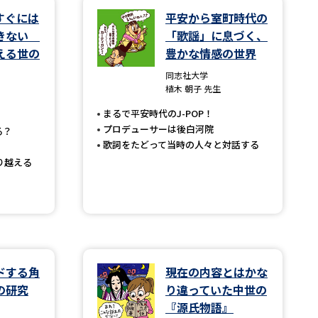
すぐには
平安から室町時代の
できない
「歌謡」に息づく、
学問検索
える世の
豊かな情感の世界
同志社大学
植木 朝子 先生
まるで平安時代のJ-POP！
野解説
学問の教科書
夢ナビライブ
プロデューサーは後白河院
る？
歌詞をたどって当時の人々と対話する
り越える
いて
このサイトについて
・発送状況の確認
テレメール
お支払いサイト
ドする角
現在の内容とはかな
問合せ先
テレメール進学カタログ
訂正のご案内
の研究
り違っていた中世の
『源氏物語』