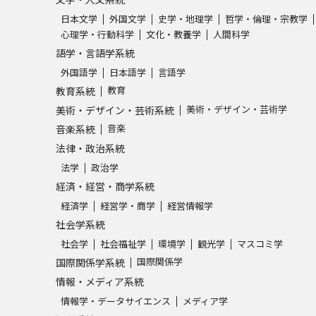
日本文学
外国文学
史学・地理学
哲学・倫理・宗教学
心理学・行動科学
文化・教養学
人間科学
語学・言語学系統
外国語学
日本語学
言語学
教育
教育系統
美術・デザイン・芸術学
美術・デザイン・芸術系統
音楽
音楽系統
法律・政治系統
法学
政治学
経済・経営・商学系統
経済学
経営学・商学
経営情報学
社会学系統
社会学
社会福祉学
環境学
観光学
マスコミ学
国際関係学
国際関係学系統
情報・メディア系統
情報学・データサイエンス
メディア学