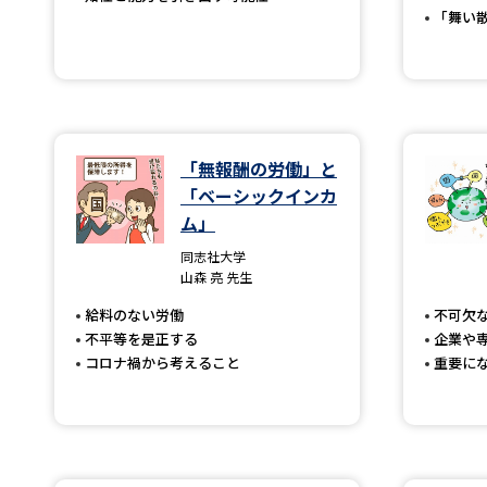
「舞い
「無報酬の労働」と
「ベーシックインカ
ム」
同志社大学
山森 亮 先生
給料のない労働
不可欠
不平等を是正する
企業や
コロナ禍から考えること
重要に