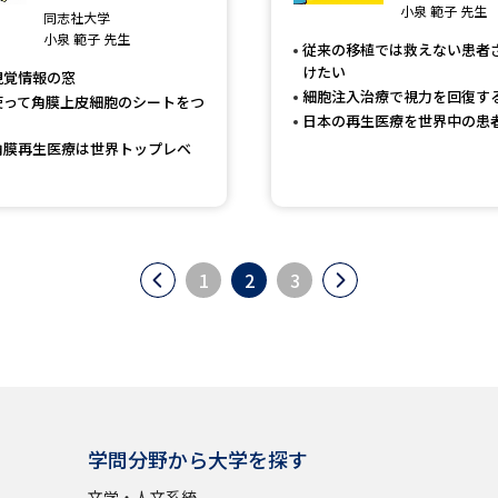
小泉 範子 先生
同志社大学
小泉 範子 先生
従来の移植では救えない患者
けたい
視覚情報の窓
細胞注入治療で視力を回復す
使って角膜上皮細胞のシートをつ
日本の再生医療を世界中の患
角膜再生医療は世界トップレベ
1
2
3
学問分野から大学を探す
文学・人文系統