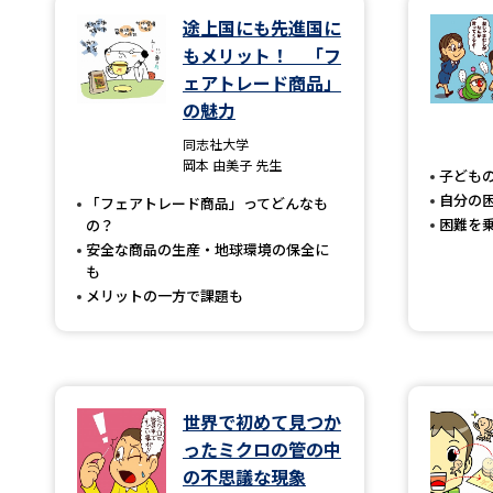
途上国にも先進国に
もメリット！ 「フ
ェアトレード商品」
の魅力
同志社大学
岡本 由美子 先生
子ども
自分の
「フェアトレード商品」ってどんなも
困難を
の？
安全な商品の生産・地球環境の保全に
も
メリットの一方で課題も
世界で初めて見つか
ったミクロの管の中
の不思議な現象