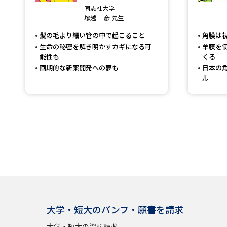
同志社大学
塚越 一彦 先生
髪の毛より細い管の中で起こること
角膜は
生命の秘密を解き明かすカギになる可
羊膜を
能性も
くる
画期的な新薬開発への夢も
日本の
ル
大学・短大のパンフ・願書を請求
大学・短大の資料請求