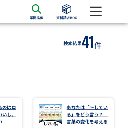
学問検索
資料請求BOX
41
資料検索
検索結果
件
求
願書
＆願書
過去問題集
求
るのはロ
あなたは「～してい
いいし、
る」をどう言う？
留学・進学関連、塾・予備校
い
言葉の変化を考える