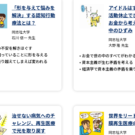
「形を与えて悩みを
アイドルは
解決」する認知行動
活動休止
学問発見
療法とは？
お金から考
中のひずみ
同志社大学
石川 信一 先生
大学で学びたい学問発見
同志社大学
大野 隆 先生
の不安を解きほぐす
学問のミニ講義「夢ナビ講義」
学問分
困っていることに形を与える
お金で世の中のすべてがわか
乗り越えてしまえば変われる
資本主義が生む矛盾を考える
経済学で資本主義の矛盾を乗
ユーザーサポート
Ｑ＆Ａ よくあるご質問
大学進学IDにつ
資料の料金の
お支払いについて
受付内容
治せない病気へのチ
世界をリー
個人情報取扱規定
特定商取引表記
お
ャレンジ、再生医療
膜再生医療
受験情報リンク
で光を取り戻す
同志社大学