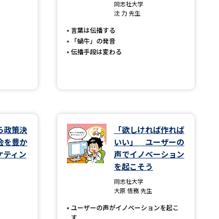
同志社大学
沈 力 先生
」の請求
高等学校卒業程度認定試験
言葉は伝播する
格認定試験
「蝸牛」の発音
伝播手段は変わる
大学検索
ら政策決
「欲しければ作れば
べる
会を豊か
いい」 ユーザーの
ケティン
声でイノベーション
ローバルに強い大学特集
を起こそう
制度特集
デジタルパンフレット
同志社大学
大原 悟務 先生
ジ（高3生用）
ユーザーの声がイノベーションを起こ
）
す