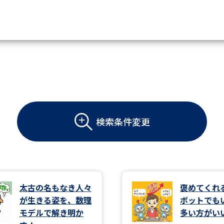
資料請求
大学・短大の資料種類から請
検索条件変更
大学パンフ
学部・学科パンフ
総合型選抜・学校推薦型選抜 募集要項＆
大学入学共通テスト利用選抜の募集要項
大学・短大以外の資料から請
太古の名もなき人々
褒めてくれ
が生きる姿を、数理
ボットでも
専門学校の資料請求
大学院の資料請求
モデルで解き明か
多い方がい