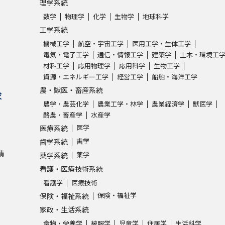
理学系統
数学
物理学
化学
生物学
地球科学
工学系統
機械工学
航空・宇宙工学
医用工学・生体工学
電気・電子工学
通信・情報工学
建築学
土木・環境工
材料工学
応用物理学
応用科学
生物工学
資源・エネルギー工学
経営工学
船舶・海洋工学
農・獣医・畜産系統
求
農学・農芸化学
農業工学・林学
農業経済学
獣医学
酪農・畜産学
水産学
医学
医療系統
歯学
歯学系統
請
薬学
薬学系統
看護・医療技術系統
看護学
医療技術
保険・福祉学
保険・福祉系統
家政・生活系統
食物・栄養学
被服学
児童学
住居学
生活科学