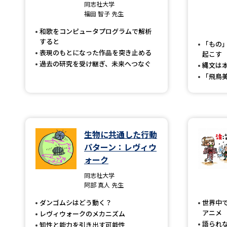
同志社大学
福田 智子 先生
和歌をコンピュータプログラムで解析
すると
「もの
表現のもとになった作品を突き止める
起こす
過去の研究を受け継ぎ、未来へつなぐ
縄文は
「飛鳥
生物に共通した行動
パターン：レヴィウ
ォーク
同志社大学
阿部 真人 先生
ダンゴムシはどう動く？
世界中
アニメ
レヴィウォークのメカニズム
語られ
知性と能力を引き出す可能性