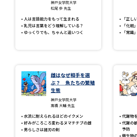
神戸女学院大学
松尾 歩 先生
人は言語能力をもって生まれる
「正し
乳児は言葉をどう理解している？
「化粧
ゆっくりでも、ちゃんと追いつく
「常識
雌はなぜ相手を選
ぶ？ 魚たちの繁殖
生態
神戸女学院大学
髙橋 大輔 先生
水流に耐えられるほどのイクメン
代謝物
好みがころころ変わるヌマチチブの雌
代謝の
予防
男らしさは諸刃の剣
微生物