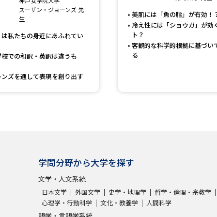
神戸女学院大学
スーザン・ジョーンズ 先
美肌には「魚の脂」が有効！
生
冷え性には「ショウガ」が効
ト？
」は私たちの身近にあふれてい
客観的な科学的根拠に基づい
る
学校での和訳・英訳は違うも
レンズを通して表現を創り出す
学問分野から大学を探す
文学・人文系統
日本文学
外国文学
史学・地理学
哲学・倫理・宗教学
心理学・行動科学
文化・教養学
人間科学
語学・言語学系統