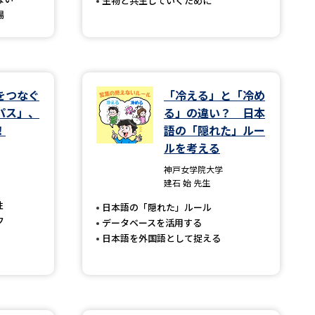
生物と共生していくために
場
べる
ムから探す
をつなぐ
「冷える」と「冷め
パス」、
る」の違い？ 日本
ライブ
！
語の「隠れた」ルー
ルを考える
神戸女学院大学
資料検索
建石 始 先生
性
日本語の「隠れた」ルール
フ
データベースを活用する
日本語を外国語として捉える
う
先輩が入学を決めた理由
役立ちガイド