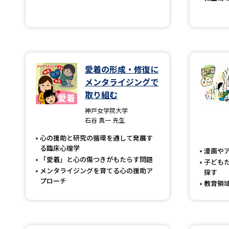
愛着の形成・修復に
メンタライジングで
取り組む
神戸女学院大学
石谷 真一 先生
心の援助と研究の循環を通して発展す
る臨床心理学
漫画や
「愛着」と心の傷つきがもたらす問題
子ども
メンタライジングを育てる心の援助ア
探す
プローチ
教育領