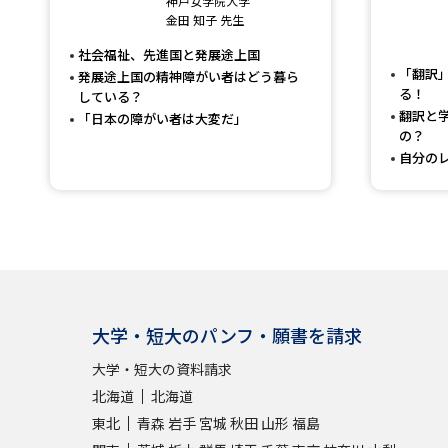
神戸女学院大学
金田 知子 先生
社会福祉、先進国と発展途上国
「翻訳
発展途上国の精神障がい者はどう暮ら
る！
している？
翻訳と
「日本の障がい者は大変だ」
の？
自分の
大学・短大のパンフ・願書を請求
大学・短大の資料請求
北海道
北海道
東北
青森
岩手
宮城
秋田
山形
福島