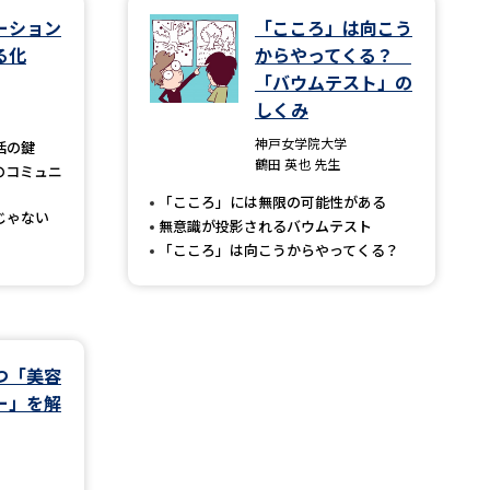
ーション
「こころ」は向こう
る化
からやってくる？
学問検索
「バウムテスト」の
しくみ
神戸女学院大学
活の鍵
鶴田 英也 先生
のコミュニ
野解説
学問の教科書
夢ナビライブ
「こころ」には無限の可能性がある
じゃない
無意識が投影されるバウムテスト
「こころ」は向こうからやってくる？
いて
このサイトについて
つ「美容
・発送状況の確認
テレメール
お支払いサイト
ー」を解
問合せ先
テレメール進学カタログ
訂正のご案内