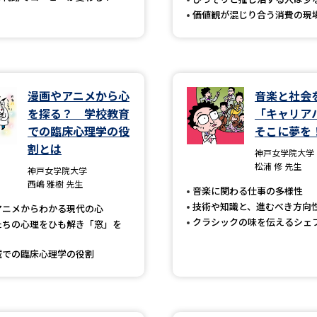
SELFBRAND特集ページ
価値観が混じり合う消費の現
オープンキャンパスなどを調
オープンキャンパス検索
実施プログラ
漫画やアニメから心
音楽と社会
を探る？ 学校教育
「キャリア
来場型・Web型イベント特集
夢ナビ
での臨床心理学の役
そこに夢を
割とは
神戸女学院大学
松浦 修 先生
神戸女学院大学
受験準備
西嶋 雅樹 先生
音楽に関わる仕事の多様性
技術や知識と、進むべき方向
アニメからわかる現代の心
クラシックの味を伝えるシェ
たちの心理をひも解き「窓」を
志望校・出願校を調べる
域での臨床心理学の役割
併願校選び
受験スケジュールを立てよ
テレメール全国一斉進学調査
新生活お