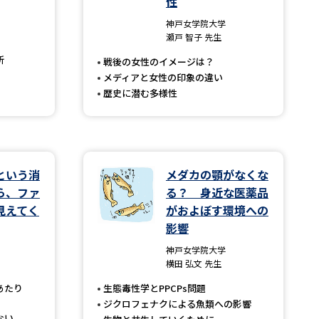
性
神戸女学院大学
」の請求
高等学校卒業程度認定試験
瀬戸 智子 先生
格認定試験
析
戦後の女性のイメージは？
メディアと女性の印象の違い
歴史に潜む多様性
大学検索
という消
メダカの顎がなくな
ら、ファ
る？ 身近な医薬品
べる
見えてく
がおよぼす環境への
影響
ローバルに強い大学特集
神戸女学院大学
制度特集
デジタルパンフレット
横田 弘文 先生
ジ（高3生用）
あたり
生態毒性学とPPCPs問題
ジクロフェナクによる魚類への影響
）
ない