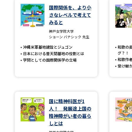
国際関係を、より小
さなレベルで考えて
みると
神戸女学院大学
ショーン バナシック 先生
沖縄米軍基地建設とジュゴン
和歌の
グ？！
日本における普天間基地の役割とは
和歌作
学問としての国際関係学の立場
受け継
国に精神科医が1
人！ 発展途上国の
精神障がい者の暮ら
しとは