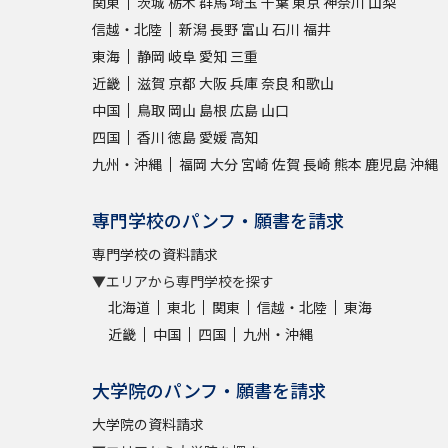
関東
茨城
栃木
群馬
埼玉
千葉
東京
神奈川
山梨
信越・北陸
新潟
長野
富山
石川
福井
東海
静岡
岐阜
愛知
三重
近畿
滋賀
京都
大阪
兵庫
奈良
和歌山
中国
鳥取
岡山
島根
広島
山口
四国
香川
徳島
愛媛
高知
九州・沖縄
福岡
大分
宮崎
佐賀
長崎
熊本
鹿児島
沖縄
専門学校のパンフ・願書を請求
専門学校の資料請求
▼エリアから専門学校を探す
北海道
東北
関東
信越・北陸
東海
近畿
中国
四国
九州・沖縄
大学院のパンフ・願書を請求
大学院の資料請求