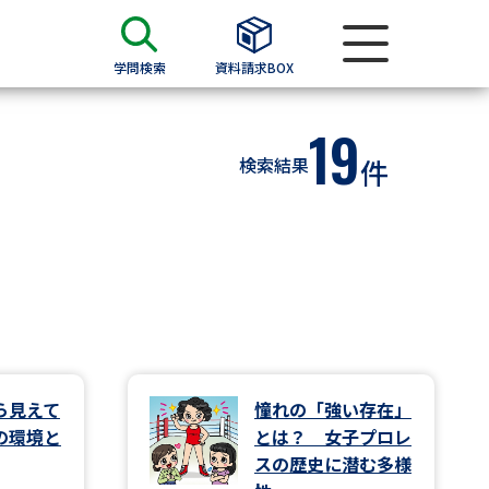
学問検索
資料請求BOX
19
資料検索
検索結果
件
求
願書
＆願書
過去問題集
求
ら見えて
憧れの「強い存在」
の環境と
とは？ 女子プロレ
留学・進学関連、塾・予備校
スの歴史に潜む多様