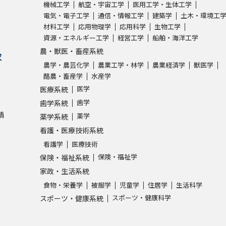
機械工学
航空・宇宙工学
医用工学・生体工学
電気・電子工学
通信・情報工学
建築学
土木・環境工
材料工学
応用物理学
応用科学
生物工学
資源・エネルギー工学
経営工学
船舶・海洋工学
農・獣医・畜産系統
求
農学・農芸化学
農業工学・林学
農業経済学
獣医学
酪農・畜産学
水産学
医学
医療系統
歯学
歯学系統
請
薬学
薬学系統
看護・医療技術系統
看護学
医療技術
保険・福祉学
保険・福祉系統
家政・生活系統
食物・栄養学
被服学
児童学
住居学
生活科学
スポーツ・健康科学
スポーツ・健康系統