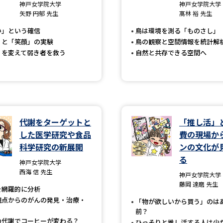
大学入学共通テスト「受験案内」の請求
神戸女学院大学
神戸女学院大学
矢野 円郁 先生
髙林 裕 先生
大学入学共通テスト「受験上の配慮案内
い」という確信
鳥は環境を測る「ものさし」
幼稚園教員資格認定試験
小学校教員資
」と「笑顔」の実験
鳥の観察と空間情報を統計解
」を変えて弱き者を救う
自然と共存できる空間へ
高等学校（情報）教員資格認定試験
大学研究
代謝をターゲットと
「推し活」
した医学研究や食品
費の現場か
大学で学べる内容や特徴を調
科学研究の新展開
ンの文化が
る
新増設大学・学部・学科特集
国際・グ
神戸女学院大学
西海 信 先生
神戸女学院大学
データサイエンス特集
奨学金・特待生
藤岡 達磨 先生
を網羅的に分析
進路の３択
新学年スタート号特集ペー
観点からのがんの発見・治療・
「物が欲しいから買う」のは
前？
新学年スタート号特集ページ（高2生用
の代謝でコーヒーが変わる？
ひっそりと推し活する人は少