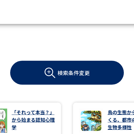
資料請求
大学・短大の資料種類から請
検索条件変更
大学パンフ
学部・学科パンフ
総合型選抜・学校推薦型選抜 募集要項＆
大学入学共通テスト利用選抜の募集要項
大学・短大以外の資料から請
「それって本当？」
鳥の生態か
から始まる認知心理
くる、都市
専門学校の資料請求
大学院の資料請求
学
生物多様性