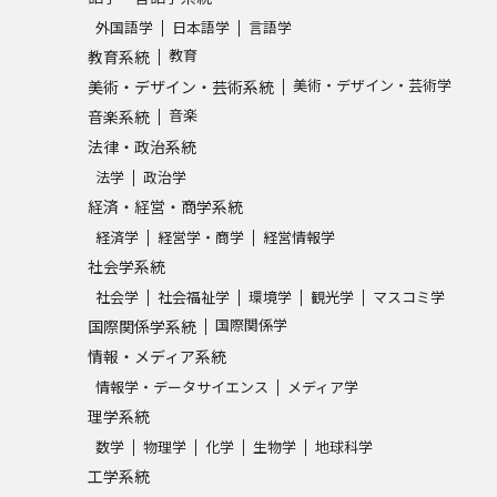
外国語学
日本語学
言語学
教育
教育系統
美術・デザイン・芸術学
美術・デザイン・芸術系統
音楽
音楽系統
法律・政治系統
法学
政治学
経済・経営・商学系統
経済学
経営学・商学
経営情報学
社会学系統
社会学
社会福祉学
環境学
観光学
マスコミ学
国際関係学
国際関係学系統
情報・メディア系統
情報学・データサイエンス
メディア学
理学系統
数学
物理学
化学
生物学
地球科学
工学系統