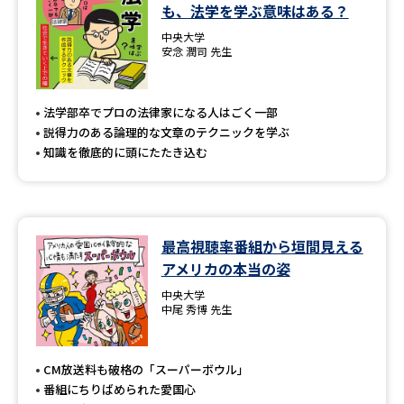
学問のミニ講義「夢ナビ講義」
学問分野解説
も、法学を学ぶ意味はある？
中央大学
安念 潤司 先生
学問の教科書
夢ナビライブ
ユーザーサポート
法学部卒でプロの法律家になる人はごく一部
説得力のある論理的な文章のテクニックを学ぶ
知識を徹底的に頭にたたき込む
Ｑ＆Ａ よくあるご質問
大学進学IDについて
資料の料金の
受付内容・発送状況の確認
お支払いについて
最高視聴率番組から垣間見える
テレメール
個人情報取扱規定
お支払いサイト
アメリカの本当の姿
中央大学
テレメール進学カタログ
特定商取引表記
中尾 秀博 先生
訂正のご案内
CM放送料も破格の「スーパーボウル」
番組にちりばめられた愛国心