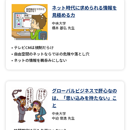
ネット時代に求められる情報を
データサイエンス特集
奨学金・特待生制度特集
見極める力
中央大学
デジタルパンフレット
進路の３択
橋本 基弘 先生
新学年スタート号特集ページ
新学年スタート号特集ページ
（高3生用）
（高2生用）
テレビCMは規制だらけ
自由空間のネットならではの危険や落とし穴
SELFBRAND特集ページ
ネットの情報を鵜呑みにしない
オープンキャンパスなどを調べる
グローバルビジネスで肝心なの
オープンキャンパス検索
実施プログラムから探す
は、「思い込みを持たない」こ
と
来場型・Web型イベント特集
夢ナビライブ
中央大学
中迫 俊逸 先生