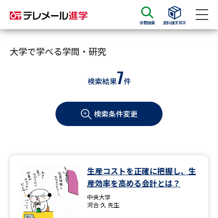
学問検索
資料請求BOX
資料請求
資料検索
大学で学べる学問・研究
7
検索結果
件
大学・短大の資料種類から請求
検索条件変更
大学パンフ
学部・学科パンフ
総合型選抜・学校推薦型選抜 募
大学入学共通テスト利用選抜の
集要項＆願書
募集要項＆願書
過去問題集
生産コストを正確に把握し、生
産効率を高める会計とは？
大学・短大以外の資料から請求
中央大学
河合 久 先生