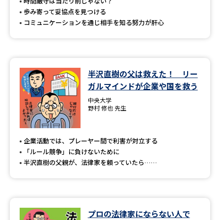
受験準備
資料検索
時間厳守は当たり前じゃない？
歩み寄って妥協点を見つける
コミュニケーションを通じ相手を知る努力が肝心
志望校・出願校を調べる
併願校選び
受験スケジュールを立てよう
半沢直樹の父は救えた！ リー
ガルマインドが企業や国を救う
先輩が入学を決めた理由
テレメール全国一斉進学調査
中央大学
野村 修也 先生
新生活お役立ちガイド
企業活動では、プレーヤー間で利害が対立する
「ルール競争」に負けないために
学問発見
学問検索
半沢直樹の父親が、法律家を頼っていたら……
大学で学びたい学問発見
プロの法律家にならない人で