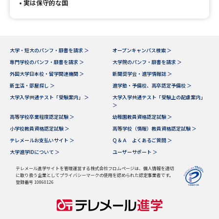
実は保守的な国
大学・短大のパンフ・願書を請求 ＞
オープンキャンパス検索 ＞
専門学校のパンフ・願書を請求 ＞
大学院のパンフ・願書を請求 ＞
外国大学日本校・留学関連機関 ＞
新聞奨学会・進学情報誌 ＞
新生活・部屋探し ＞
進学塾・予備校、高卒認定予備校 ＞
大学入学共通テスト「受験案内」 ＞
大学入学共通テスト「受験上の配慮案内」
＞
高等学校卒業程度認定試験 ＞
幼稚園教員資格認定試験 ＞
小学校教員資格認定試験 ＞
高等学校（情報）教員資格認定試験 ＞
テレメールお支払いサイト ＞
Ｑ＆Ａ よくあるご質問 ＞
大学進学IDについて ＞
ユーザーサポート ＞
テレメール進学サイトを管理運営する株式会社フロムページは、個人情報を適切
に取り扱う企業としてプライバシーマークの使用を認められた認定事業者です。
登録番号 10860126