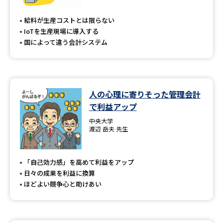
専門学校の資料請求
大学院の資料請求
給料が生産コストとは限らない
大学入学共通テスト「受験案
留学・進学関連、塾・予備校
IoTを生産現場に導入する
内」の請求
国によって違う会計システム
大学入学共通テスト「受験上の
高等学校卒業程度認定試験
配慮案内」の請求
幼稚園教員資格認定試験
小学校教員資格認定試験
人の心理に寄りそった管理会計
で利益アップ
高等学校（情報）教員資格認定
試験
中央大学
渡辺 岳夫 先生
大学研究
大学検索
「自己効力感」を高めて利益をアップ
日々の成果を利益に換算
ほどよい競争心と助けあい
大学で学べる内容や特徴を調べる
国際・グローバルに強い大学特
新増設大学・学部・学科特集
集