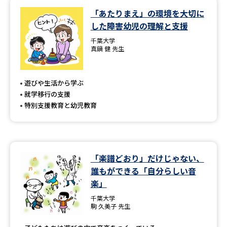
「あたりまえ」の環境を大切に
データサイエンス特集
奨学金・特待生制度特集
した障害幼児の理解と支援
千葉大学
デジタルパンフレット
進路の３択
真鍋 健 先生
新学年スタート号特集ページ
新学年スタート号特集ページ
（高3生用）
（高2生用）
遊びや生活から学ぶ
就学移行の支援
SELFBRAND特集ページ
特別支援教育と幼児教育
オープンキャンパスなどを調べる
「楽譜どおり」だけじゃない、
オープンキャンパス検索
実施プログラムから探す
誰もができる「自分らしい音
楽」
来場型・Web型イベント特集
夢ナビライブ
千葉大学
駒 久美子 先生