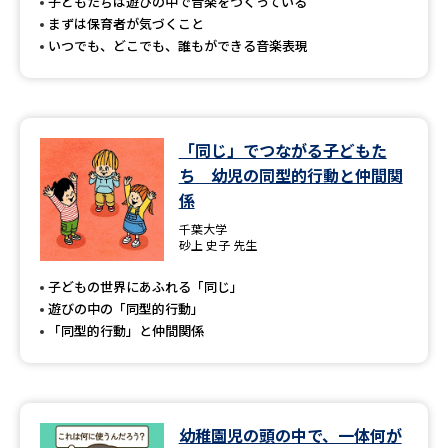
受験準備
資料検索
子どもたちは遊びの中で音楽をつくっている
まずは保育者が気づくこと
いつでも、どこでも、誰もができる音楽表現
志望校・出願校を調べる
併願校選び
受験スケジュールを立てよう
「同じ」でつながる子どもた
ち 幼児の同型的行動と仲間関
先輩が入学を決めた理由
テレメール全国一斉進学調査
係
千葉大学
新生活お役立ちガイド
砂上 史子 先生
子どもの世界にあふれる「同じ」
遊びの中の「同型的行動」
学問発見
学問検索
「同型的行動」と仲間関係
大学で学びたい学問発見
幼稚園児の頭の中で、一体何が