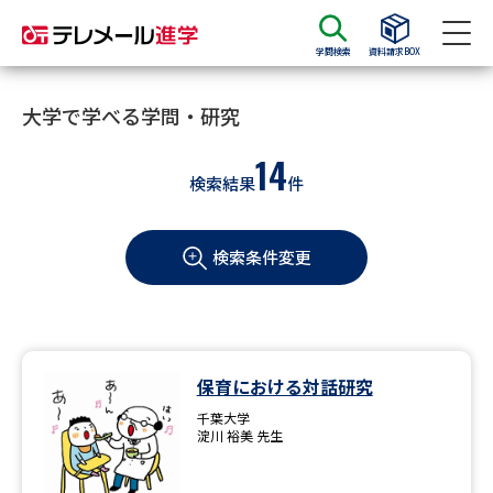
学問検索
資料請求BOX
資料請求
資料検索
大学で学べる学問・研究
14
検索結果
件
大学・短大の資料種類から請求
検索条件変更
大学パンフ
学部・学科パンフ
総合型選抜・学校推薦型選抜 募
大学入学共通テスト利用選抜の
集要項＆願書
募集要項＆願書
過去問題集
保育における対話研究
千葉大学
大学・短大以外の資料から請求
淀川 裕美 先生