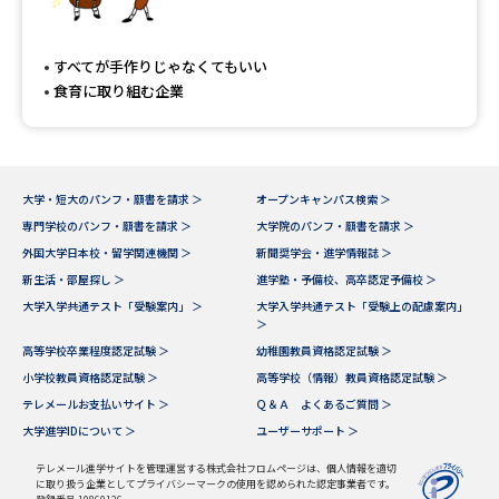
すべてが手作りじゃなくてもいい
食育に取り組む企業
大学・短大のパンフ・願書を請求 ＞
オープンキャンパス検索 ＞
専門学校のパンフ・願書を請求 ＞
大学院のパンフ・願書を請求 ＞
外国大学日本校・留学関連機関 ＞
新聞奨学会・進学情報誌 ＞
新生活・部屋探し ＞
進学塾・予備校、高卒認定予備校 ＞
大学入学共通テスト「受験案内」 ＞
大学入学共通テスト「受験上の配慮案内」
＞
高等学校卒業程度認定試験 ＞
幼稚園教員資格認定試験 ＞
小学校教員資格認定試験 ＞
高等学校（情報）教員資格認定試験 ＞
テレメールお支払いサイト ＞
Ｑ＆Ａ よくあるご質問 ＞
大学進学IDについて ＞
ユーザーサポート ＞
テレメール進学サイトを管理運営する株式会社フロムページは、個人情報を適切
に取り扱う企業としてプライバシーマークの使用を認められた認定事業者です。