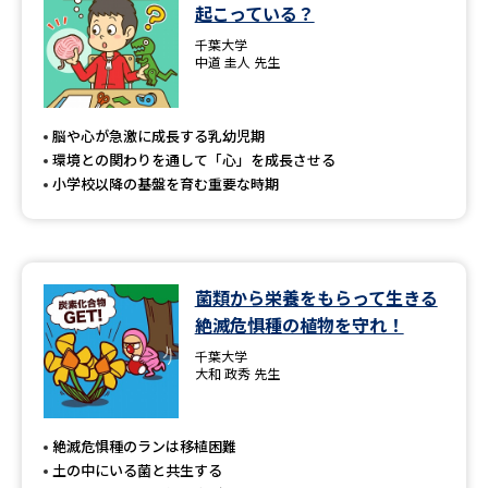
学問のミニ講義「夢ナビ講義」
学問分野解説
起こっている？
千葉大学
中道 圭人 先生
学問の教科書
夢ナビライブ
ユーザーサポート
脳や心が急激に成長する乳幼児期
環境との関わりを通して「心」を成長させる
小学校以降の基盤を育む重要な時期
Ｑ＆Ａ よくあるご質問
大学進学IDについて
資料の料金の
受付内容・発送状況の確認
お支払いについて
菌類から栄養をもらって生きる
テレメール
個人情報取扱規定
お支払いサイト
絶滅危惧種の植物を守れ！
千葉大学
テレメール進学カタログ
特定商取引表記
大和 政秀 先生
訂正のご案内
絶滅危惧種のランは移植困難
土の中にいる菌と共生する