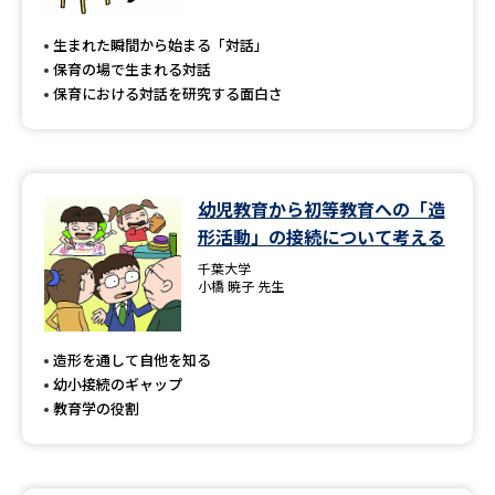
専門学校の資料請求
大学院の資料請求
生まれた瞬間から始まる「対話」
大学入学共通テスト「受験案
留学・進学関連、塾・予備校
保育の場で生まれる対話
内」の請求
保育における対話を研究する面白さ
大学入学共通テスト「受験上の
高等学校卒業程度認定試験
配慮案内」の請求
幼稚園教員資格認定試験
小学校教員資格認定試験
幼児教育から初等教育への「造
形活動」の接続について考える
高等学校（情報）教員資格認定
試験
千葉大学
小橋 暁子 先生
大学研究
大学検索
造形を通して自他を知る
幼小接続のギャップ
教育学の役割
大学で学べる内容や特徴を調べる
国際・グローバルに強い大学特
新増設大学・学部・学科特集
集