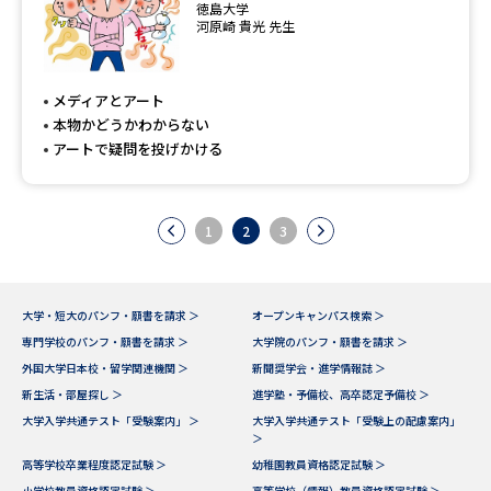
徳島大学
河原崎 貴光 先生
メディアとアート
本物かどうかわからない
アートで疑問を投げかける
1
2
3
大学・短大のパンフ・願書を請求 ＞
オープンキャンパス検索 ＞
専門学校のパンフ・願書を請求 ＞
大学院のパンフ・願書を請求 ＞
外国大学日本校・留学関連機関 ＞
新聞奨学会・進学情報誌 ＞
新生活・部屋探し ＞
進学塾・予備校、高卒認定予備校 ＞
大学入学共通テスト「受験案内」 ＞
大学入学共通テスト「受験上の配慮案内」
＞
高等学校卒業程度認定試験 ＞
幼稚園教員資格認定試験 ＞
小学校教員資格認定試験 ＞
高等学校（情報）教員資格認定試験 ＞