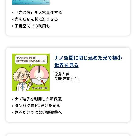
専門学校の資料請求
大学院の資料請求
「光通信」を大容量化する
大学入学共通テスト「受験案
留学・進学関連、塾・予備校
光をらせん状に進ませる
内」の請求
宇宙空間での利用も
大学入学共通テスト「受験上の
高等学校卒業程度認定試験
配慮案内」の請求
幼稚園教員資格認定試験
小学校教員資格認定試験
ナノ空間に閉じ込めた光で極小
世界を見る
高等学校（情報）教員資格認定
試験
徳島大学
矢野 隆章 先生
大学研究
大学検索
ナノ粒子を利用した顕微鏡
タンパク質1個だけを見る
見るだけではない顕微鏡へ
大学で学べる内容や特徴を調べる
国際・グローバルに強い大学特
新増設大学・学部・学科特集
集