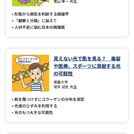
常山 幸一 先生
形態から病気を判断する病理学
「観察と分類」に加えて
人材不足に悩む日本の病理医
見えない光で肌を見る？ 美容
や医療、スポーツに貢献する光
の可能性
徳島大学
安井 武史 先生
肌を傷つけずにコラーゲンの分布を測定
光波のひずみを利用する
光のもつ大きな可能性