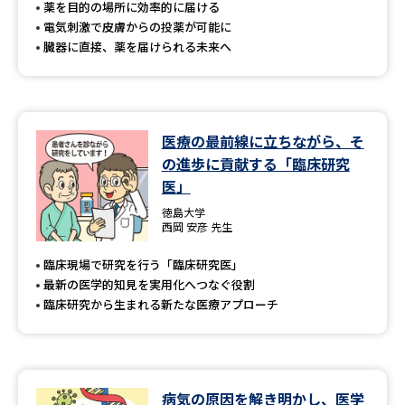
薬を目的の場所に効率的に届ける
電気刺激で皮膚からの投薬が可能に
臓器に直接、薬を届けられる未来へ
医療の最前線に立ちながら、そ
の進歩に貢献する「臨床研究
医」
徳島大学
西岡 安彦 先生
臨床現場で研究を行う「臨床研究医」
最新の医学的知見を実用化へつなぐ役割
臨床研究から生まれる新たな医療アプローチ
病気の原因を解き明かし、医学