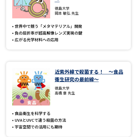
徳島大学
岡本 敏弘 先生
世界中で競う「メタマテリアル」開発
負の屈折率が超高解像レンズ実現の鍵
広がる光学材料への応用
近紫外線で殺菌する！ ～食品
衛生研究の最前線～
徳島大学
高橋 章 先生
食品衛生を科学する
UVAとUVCで違う殺菌の方法
宇宙空間での活用にも期待