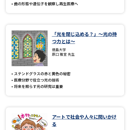
歯の形態や遺伝子を観察し再生医療へ
「光を閉じ込める？」～光の持
つ力とは～
徳島大学
原口 雅宣 先生
ステンドグラスの赤と黄色の秘密
医療分野で役立つ光の技術
将来を照らす光の研究は重要
アートで社会や人々に問いかけ
る