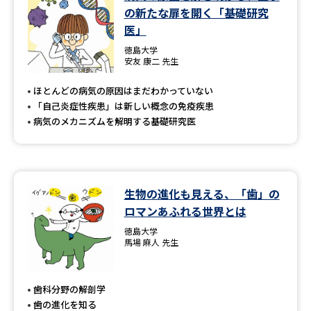
の新たな扉を開く「基礎研究
医」
徳島大学
安友 康二 先生
ほとんどの病気の原因はまだわかっていない
「自己炎症性疾患」は新しい概念の免疫疾患
病気のメカニズムを解明する基礎研究医
生物の進化も見える、「歯」の
ロマンあふれる世界とは
徳島大学
馬場 麻人 先生
歯科分野の解剖学
歯の進化を知る