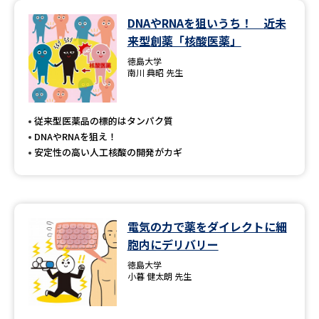
DNAやRNAを狙いうち！ 近未
来型創薬「核酸医薬」
徳島大学
南川 典昭 先生
従来型医薬品の標的はタンパク質
DNAやRNAを狙え！
安定性の高い人工核酸の開発がカギ
電気の力で薬をダイレクトに細
胞内にデリバリー
徳島大学
小暮 健太朗 先生