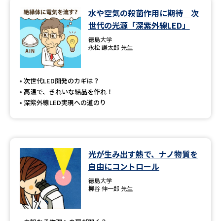
水や空気の殺菌作用に期待 次
データサイエンス特集
奨学金・特待生制度特集
世代の光源「深紫外線LED」
徳島大学
デジタルパンフレット
進路の３択
永松 謙太郎 先生
新学年スタート号特集ページ
新学年スタート号特集ページ
（高3生用）
（高2生用）
次世代LED開発のカギは？
高温で、きれいな結晶を作れ！
SELFBRAND特集ページ
深紫外線LED実現への道のり
オープンキャンパスなどを調べる
光が生み出す熱で、ナノ物質を
オープンキャンパス検索
実施プログラムから探す
自由にコントロール
徳島大学
来場型・Web型イベント特集
夢ナビライブ
柳谷 伸一郎 先生