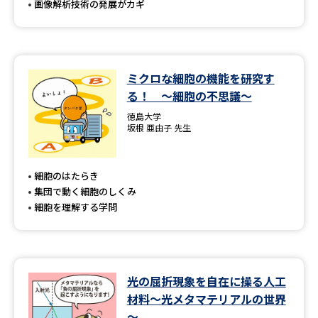
画像解析技術の発展がカギ
ミクロな細胞の機能を研究す
る！ ～細胞の不思議～
徳島大学
坂根 亜由子 先生
細胞のはたらき
集団で動く細胞のしくみ
細胞を理解する学問
光の屈折現象を自在に操る人工
材料～光メタマテリアルの世界
～