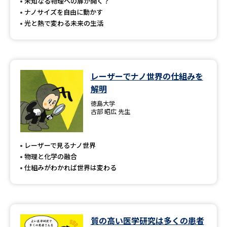
受験準備
資料検索
未知なる物理への扉が開く？
ナノサイズを自由に動かす
光と熱で変わる未来の生活
志望校・出願校を調べる
併願校選び
受験スケジュールを立てよう
レーザーでナノ世界の仕組みを
解明
先輩が入学を決めた理由
テレメール全国一斉進学調査
徳島大学
古部 昭広 先生
新生活お役立ちガイド
レーザーで見るナノ世界
物理と化学の融合
学問発見
学問検索
仕組みがわかれば世界は変わる
大学で学びたい学問発見
質の高い医学研究は多くの患者