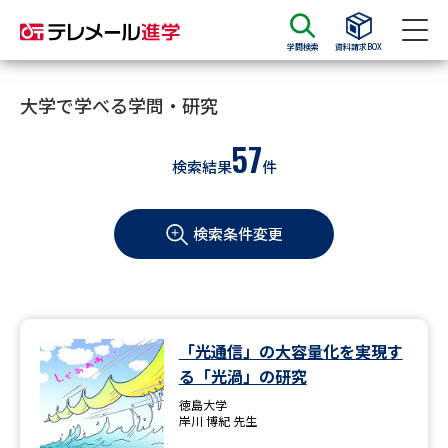
学問検索
資料請求BOX
資料請求
資料検索
大学で学べる学問・研究
57
検索結果
件
大学・短大の資料種類から請求
検索条件変更
大学パンフ
学部・学科パンフ
総合型選抜・学校推薦型選抜 募
大学入学共通テスト利用選抜の
集要項＆願書
募集要項＆願書
過去問題集
「光通信」の大容量化を実現す
る「光渦」の研究
大学・短大以外の資料から請求
徳島大学
岸川 博紀 先生