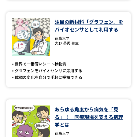
注目の新材料「グラフェン」を
バイオセンサとして利用する
徳島大学
大野 恭秀 先生
世界で一番薄いシート状物質
グラフェンをバイオセンサに応用する
体調の変化を自分で手軽に把握できる
あらゆる角度から病気を「見
る」！ 医療現場を支える病理
学とは
徳島大学