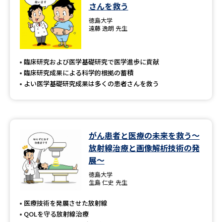
学問のミニ講義「夢ナビ講義」
学問分野解説
さんを救う
徳島大学
遠藤 逸朗 先生
学問の教科書
夢ナビライブ
ユーザーサポート
臨床研究および医学基礎研究で医学進歩に貢献
臨床研究成果による科学的根拠の蓄積
よい医学基礎研究成果は多くの患者さんを救う
Ｑ＆Ａ よくあるご質問
大学進学IDについて
資料の料金の
受付内容・発送状況の確認
お支払いについて
がん患者と医療の未来を救う～
テレメール
個人情報取扱規定
お支払いサイト
放射線治療と画像解析技術の発
展～
テレメール進学カタログ
特定商取引表記
訂正のご案内
徳島大学
生島 仁史 先生
医療技術を発展させた放射線
QOLを守る放射線治療