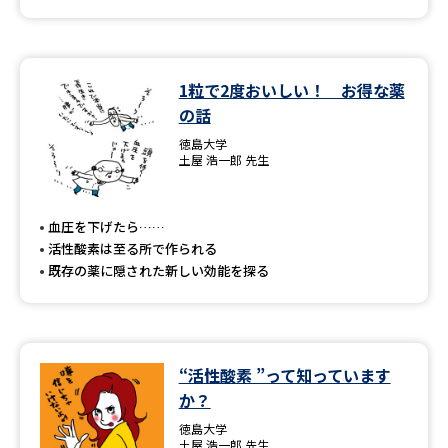
1粒で2度おいしい！ お得な薬
の話
徳島大学
土屋 浩一郎 先生
血圧を下げたら……
活性酸素は至る所で作られる
既存の薬に隠された新しい効能を探る
“活性酸素 ”って知っています
か？
徳島大学
土屋 浩一郎 先生