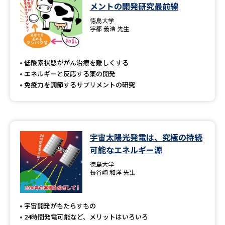
学問のミニ講義「夢ナビ講義」
学問分野解説
メントの開発研究最前線
徳島大学
宇都 義浩 先生
学問の教科書
夢ナビライブ
ユーザーサポート
低酸素状態ががん治療を難しくする
エネルギーと反応する薬の開発
免疫力を調節するサプリメントの研究
Ｑ＆Ａ よくあるご質問
大学進学IDについて
資料の料金の
受付内容・発送状況の確認
お支払いについて
宇宙太陽光発電は、究極の持続
テレメール
個人情報取扱規定
お支払いサイト
可能なエネルギー源
徳島大学
テレメール進学カタログ
特定商取引表記
長谷崎 和洋 先生
訂正のご案内
宇宙開発がもたらすもの
24時間発電可能など、メリットはいろいろ