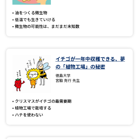
専門学校の資料請求
大学院の資料請求
油をつくる微生物
大学入学共通テスト「受験案
留学・進学関連、塾・予備校
低温でも生きていける
内」の請求
微生物の可能性は、まだまだ未知数
大学入学共通テスト「受験上の
高等学校卒業程度認定試験
配慮案内」の請求
幼稚園教員資格認定試験
小学校教員資格認定試験
イチゴが一年中収穫できる、夢
の「植物工場」の秘密
高等学校（情報）教員資格認定
試験
徳島大学
宮脇 克行 先生
大学研究
大学検索
クリスマスがイチゴの最需要期
植物工場で栽培する
ハチを使わない
大学で学べる内容や特徴を調べる
国際・グローバルに強い大学特
新増設大学・学部・学科特集
集