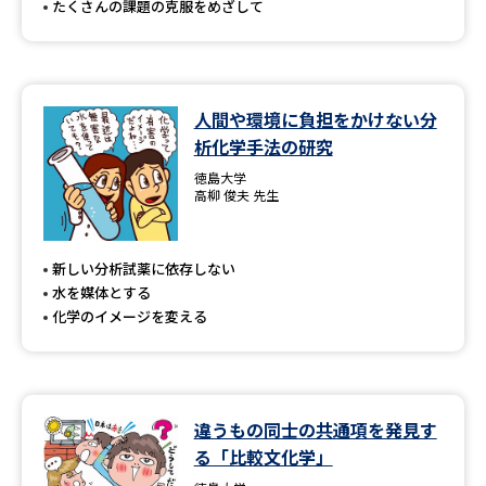
たくさんの課題の克服をめざして
人間や環境に負担をかけない分
析化学手法の研究
徳島大学
高柳 俊夫 先生
新しい分析試薬に依存しない
水を媒体とする
化学のイメージを変える
違うもの同士の共通項を発見す
る「比較文化学」