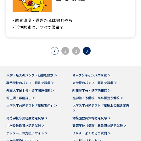
酸素濃度・過ぎたるは何とやら
活性酸素は、すべて悪者？
1
2
3
大学・短大のパンフ・願書を請求 ＞
オープンキャンパス検索 ＞
専門学校のパンフ・願書を請求 ＞
大学院のパンフ・願書を請求 ＞
外国大学日本校・留学関連機関 ＞
新聞奨学会・進学情報誌 ＞
新生活・部屋探し ＞
進学塾・予備校、高卒認定予備校 ＞
大学入学共通テスト「受験案内」 ＞
大学入学共通テスト「受験上の配慮案内」
＞
高等学校卒業程度認定試験 ＞
幼稚園教員資格認定試験 ＞
小学校教員資格認定試験 ＞
高等学校（情報）教員資格認定試験 ＞
テレメールお支払いサイト ＞
Ｑ＆Ａ よくあるご質問 ＞
大学進学IDについて ＞
ユーザーサポート ＞