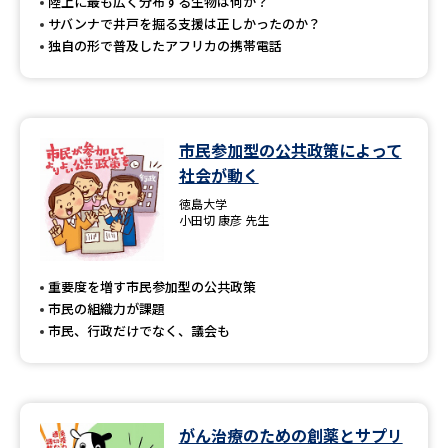
受験準備
資料検索
陸上に最も広く分布する生物は何か？
サバンナで井戸を掘る支援は正しかったのか？
独自の形で普及したアフリカの携帯電話
志望校・出願校を調べる
併願校選び
受験スケジュールを立てよう
市民参加型の公共政策によって
社会が動く
先輩が入学を決めた理由
テレメール全国一斉進学調査
徳島大学
小田切 康彦 先生
新生活お役立ちガイド
重要度を増す市民参加型の公共政策
市民の組織力が課題
学問発見
学問検索
市民、行政だけでなく、議会も
大学で学びたい学問発見
がん治療のための創薬とサプリ