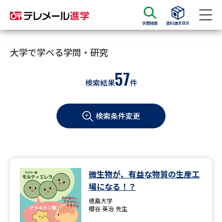
学問検索
資料請求BOX
資料請求
資料検索
大学で学べる学問・研究
57
検索結果
件
大学・短大の資料種類から請求
検索条件変更
大学パンフ
学部・学科パンフ
総合型選抜・学校推薦型選抜 募
大学入学共通テスト利用選抜の
集要項＆願書
募集要項＆願書
過去問題集
微生物が、有益な物質の生産工
場になる！？
大学・短大以外の資料から請求
徳島大学
櫻谷 英治 先生