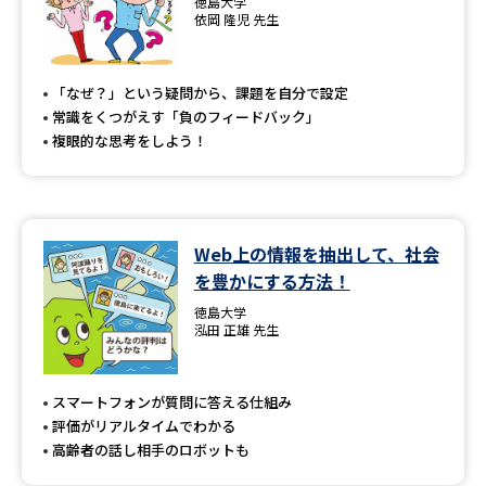
徳島大学
依岡 隆児 先生
「なぜ？」という疑問から、課題を自分で設定
常識をくつがえす「負のフィードバック」
複眼的な思考をしよう！
Web上の情報を抽出して、社会
を豊かにする方法！
徳島大学
泓田 正雄 先生
スマートフォンが質問に答える仕組み
評価がリアルタイムでわかる
高齢者の話し相手のロボットも