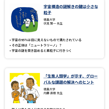
宇宙構造の謎解きの鍵は小さな
データサイエンス特集
奨学金・特待生制度特集
粒子
徳島大学
デジタルパンフレット
進路の３択
伏見 賢一 先生
新学年スタート号特集ページ
新学年スタート号特集ページ
（高3生用）
（高2生用）
宇宙の95％は目に見えないもので満たされている
その正体は「ニュートラリーノ」？
SELFBRAND特集ページ
宇宙の謎を突き詰めると素粒子に行きつく
オープンキャンパスなどを調べる
「生態人類学」が示す、グロー
オープンキャンパス検索
実施プログラムから探す
バルな課題の解決へのヒント
徳島大学
来場型・Web型イベント特集
夢ナビライブ
内藤 直樹 先生