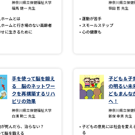
大学入学共通テスト「受験案内」の請求
神奈川県立保健福祉大学
神奈川県立保健
福馬 健一 先生
笹田 哲 先生
大学入学共通テスト「受験上の配慮案内
人ホームとは
運動が苦手
幼稚園教員資格認定試験
小学校教員資
人ホームと行き場のない高齢者
スモールステップ
幸せに生きるために
心の健康も
高等学校（情報）教員資格認定試験
大学研究
手を使って脳を鍛え
子ども＆子
大学で学べる内容や特徴を調
る 脳のネットワー
の明るい未
クを再構築するリハ
どもまんな
新増設大学・学部・学科特集
国際・グ
ビリの効果
へ！
データサイエンス特集
奨学金・特待生
神奈川県立保健福祉大学
神奈川県立保健
白濱 勲二 先生
新保 幸男 先生
進路の３択
新学年スタート号特集ペー
胞が死んだら、治らない？
子どもの意見には社会を変え
新学年スタート号特集ページ（高2生用
る
って脳を鍛える