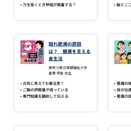
力を抜くとき神経が興奮する？
脳とこ
隠れ肥満の原因
は？ 健康を支える
食生活
神奈川県立保健福祉大学
倉貫 早智 先生
元気に見えても要注意？
看護の
ご飯の摂取量が減っている
技の伝
専門知識を翻訳して伝える
看護の