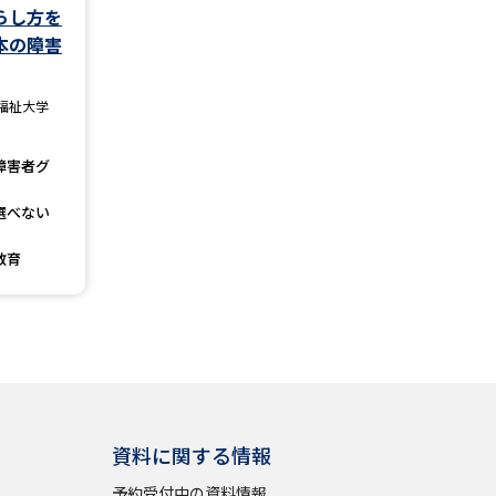
らし方を
本の障害
学問検索
福祉大学
障害者グ
野解説
学問の教科書
夢ナビライブ
選べない
教育
いて
このサイトについて
・発送状況の確認
テレメール
お支払いサイト
問合せ先
テレメール進学カタログ
訂正のご案内
資料に関する情報
予約受付中の資料情報