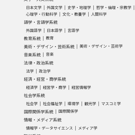
日本文学
外国文学
史学・地理学
哲学・倫理・宗教学
心理学・行動科学
文化・教養学
人間科学
語学・言語学系統
外国語学
日本語学
言語学
教育
教育系統
美術・デザイン・芸術学
美術・デザイン・芸術系統
音楽
音楽系統
法律・政治系統
法学
政治学
経済・経営・商学系統
経済学
経営学・商学
経営情報学
社会学系統
社会学
社会福祉学
環境学
観光学
マスコミ学
国際関係学
国際関係学系統
情報・メディア系統
情報学・データサイエンス
メディア学