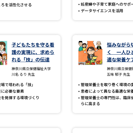
妊産婦や子育て家庭へのサポ
ころを活性化させる
SELFBRAND特集ページ
データサイエンスを活用
オープンキャンパスなどを調
オープンキャンパス検索
実施プログラ
子どもたちを守る看
悩みながら
来場型・Web型イベント特集
夢ナビ
護の実現に、求めら
く 一人ひ
れる「技」の伝達
適な栄養ケ
神奈川県立保健福祉大学
神奈川県立保健
受験準備
川名 るり 先生
五味 郁子 先生
現場で培われる「技」
管理栄養士を取り巻く環境の
達に必要な要素
患者によって異なる最適な栄
志望校・出願校を調べる
技を発揮する環境づくり
管理栄養士の専門性は、臨床
らに高まる
併願校選び
受験スケジュールを立てよ
テレメール全国一斉進学調査
新生活お