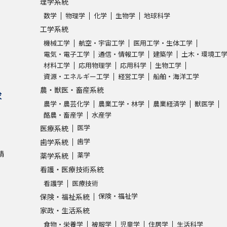
理学系統
数学
物理学
化学
生物学
地球科学
工学系統
機械工学
航空・宇宙工学
医用工学・生体工学
電気・電子工学
通信・情報工学
建築学
土木・環境工
材料工学
応用物理学
応用科学
生物工学
資源・エネルギー工学
経営工学
船舶・海洋工学
農・獣医・畜産系統
求
農学・農芸化学
農業工学・林学
農業経済学
獣医学
酪農・畜産学
水産学
医学
医療系統
歯学
歯学系統
請
薬学
薬学系統
看護・医療技術系統
看護学
医療技術
保険・福祉学
保険・福祉系統
家政・生活系統
食物・栄養学
被服学
児童学
住居学
生活科学