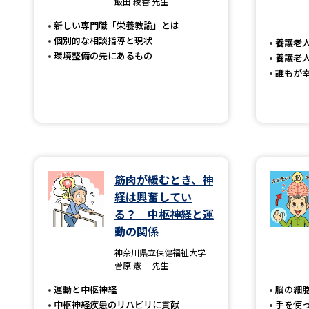
飯田 綾香 先生
新しい専門職「栄養教諭」とは
個別的な相談指導と現状
養護老
環境整備の先にあるもの
養護老
誰もが
筋肉が緩むとき、神
経は興奮してい
る？ 中枢神経と運
動の関係
神奈川県立保健福祉大学
菅原 憲一 先生
運動と中枢神経
脳の細
中枢神経疾患のリハビリに貢献
手を使