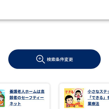
資料請求
大学・短大の資料種類から請
検索条件変更
大学パンフ
学部・学科パンフ
総合型選抜・学校推薦型選抜 募集要項＆
大学入学共通テスト利用選抜の募集要項
大学・短大以外の資料から請
養護老人ホームは高
小さなステ
齢者のセーフティー
「できる」
専門学校の資料請求
大学院の資料請求
ネット
業療法