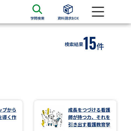
学問検索
資料請求BOX
15
資料検索
検索結果
件
求
願書
＆願書
過去問題集
求
ップから
成長をつづける看護
を導く作
師が持つ力、それを
留学・進学関連、塾・予備校
引き出す看護教育学