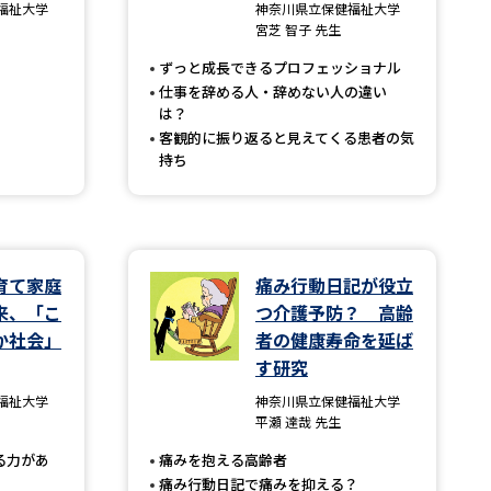
福祉大学
神奈川県立保健福祉大学
宮芝 智子 先生
」の請求
高等学校卒業程度認定試験
ずっと成長できるプロフェッショナル
格認定試験
仕事を辞める人・辞めない人の違い
は？
客観的に振り返ると見えてくる患者の気
持ち
大学検索
育て家庭
痛み行動日記が役立
べる
来、「こ
つ介護予防？ 高齢
か社会」
者の健康寿命を延ば
ローバルに強い大学特集
す研究
制度特集
デジタルパンフレット
福祉大学
神奈川県立保健福祉大学
平瀬 達哉 先生
ジ（高3生用）
る力があ
痛みを抱える高齢者
）
痛み行動日記で痛みを抑える？