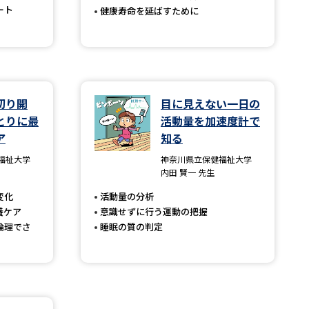
ート
健康寿命を延ばすために
べる
ムから探す
切り開
目に見えない一日の
ライブ
とりに最
活動量を加速度計で
ア
知る
福祉大学
神奈川県立保健福祉大学
資料検索
内田 賢一 先生
変化
活動量の分析
養ケア
意識せずに行う運動の把握
倫理でさ
睡眠の質の判定
う
先輩が入学を決めた理由
役立ちガイド