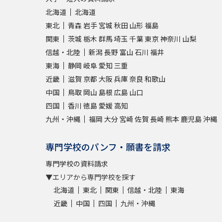
北海道
北海道
東北
青森
岩手
宮城
秋田
山形
福島
関東
茨城
栃木
群馬
埼玉
千葉
東京
神奈川
山梨
信越・北陸
新潟
長野
富山
石川
福井
東海
静岡
岐阜
愛知
三重
近畿
滋賀
京都
大阪
兵庫
奈良
和歌山
中国
鳥取
岡山
島根
広島
山口
四国
香川
徳島
愛媛
高知
九州・沖縄
福岡
大分
宮崎
佐賀
長崎
熊本
鹿児島
沖縄
専門学校のパンフ・願書を請求
専門学校の資料請求
▼エリアから専門学校を探す
北海道
東北
関東
信越・北陸
東海
近畿
中国
四国
九州・沖縄