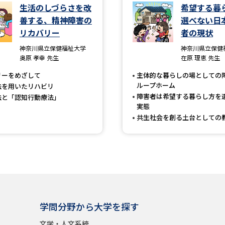
生活のしづらさを改
希望する暮
善する、精神障害の
選べない日
学問発見
リカバリー
者の現状
神奈川県立保健福祉大学
神奈川県立保健
奥原 孝幸 先生
在原 理恵 先生
大学で学びたい学問発見
リーをめざして
主体的な暮らしの場としての
ループホーム
法を用いたリハビリ
学問のミニ講義「夢ナビ講義」
学問分
障害者は希望する暮らし方を
法と「認知行動療法」
実態
共生社会を創る土台としての
ユーザーサポート
Ｑ＆Ａ よくあるご質問
大学進学IDにつ
資料の料金の
お支払いについて
受付内容
個人情報取扱規定
特定商取引表記
お
学問分野から大学を探す
受験情報リンク
文学・人文系統