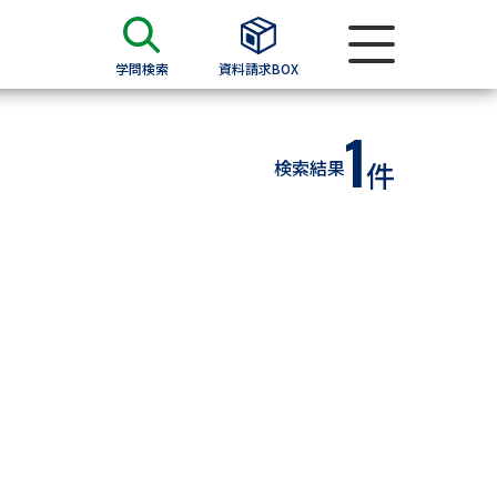
学問検索
資料請求BOX
1
資料検索
検索結果
件
求
願書
＆願書
過去問題集
求
留学・進学関連、塾・予備校