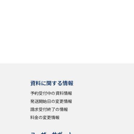
」の請求
高等学校卒業程度認定試験
格認定試験
大学検索
資料に関する情報
べる
予約受付中の資料情報
ローバルに強い大学特集
発送開始日の変更情報
制度特集
デジタルパンフレット
請求受付終了の情報
料金の変更情報
ジ（高3生用）
）