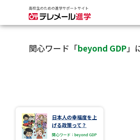
高校生のための進学サポートサイト
関心ワード「
beyond GDP
」
日本人の幸福度を上
げる政策って？
関心ワード：beyond GDP