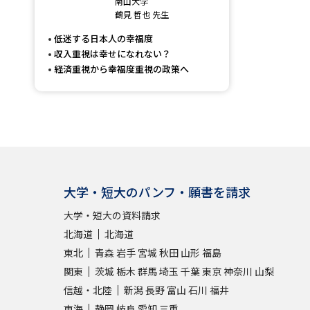
南山大学
鶴見 哲也 先生
低迷する日本人の幸福度
収入重視は幸せになれない？
経済重視から幸福度重視の政策へ
大学・短大のパンフ・願書を請求
大学・短大の資料請求
北海道
北海道
東北
青森
岩手
宮城
秋田
山形
福島
関東
茨城
栃木
群馬
埼玉
千葉
東京
神奈川
山梨
信越・北陸
新潟
長野
富山
石川
福井
東海
静岡
岐阜
愛知
三重