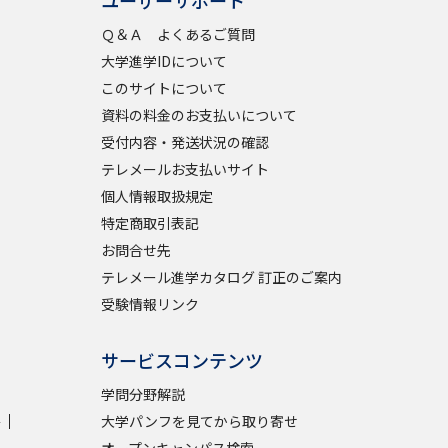
ユーザーサポート
Ｑ＆Ａ よくあるご質問
大学進学IDについて
べる
このサイトについて
資料の料金のお支払いについて
ムから探す
受付内容・発送状況の確認
ライブ
テレメールお支払いサイト
個人情報取扱規定
特定商取引表記
資料検索
お問合せ先
テレメール進学カタログ 訂正のご案内
受験情報リンク
サービスコンテンツ
う
先輩が入学を決めた理由
学問分野解説
役立ちガイド
学
大学パンフを見てから取り寄せ