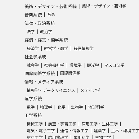
SELFBRAND特集ページ
美術・デザイン・芸術学
美術・デザイン・芸術系統
音楽
音楽系統
法律・政治系統
オープンキャンパスなどを調
法学
政治学
オープンキャンパス検索
実施プログラ
経済・経営・商学系統
経済学
経営学・商学
経営情報学
来場型・Web型イベント特集
夢ナビ
社会学系統
社会学
社会福祉学
環境学
観光学
マスコミ学
国際関係学
国際関係学系統
受験準備
情報・メディア系統
情報学・データサイエンス
メディア学
理学系統
志望校・出願校を調べる
数学
物理学
化学
生物学
地球科学
工学系統
併願校選び
受験スケジュールを立てよ
機械工学
航空・宇宙工学
医用工学・生体工学
テレメール全国一斉進学調査
新生活お
電気・電子工学
通信・情報工学
建築学
土木・環境工
材料工学
応用物理学
応用科学
生物工学