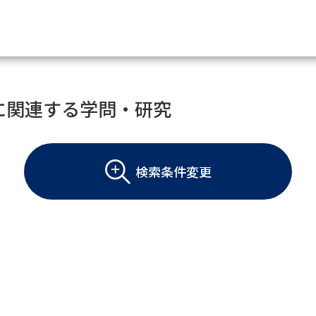
資料請求
に関連する学問・研究
大学・短大の資料種類から請
検索条件変更
大学パンフ
学部・学科パンフ
総合型選抜・学校推薦型選抜 募集要項＆
大学入学共通テスト利用選抜の募集要項
大学・短大以外の資料から請
専門学校の資料請求
大学院の資料請求