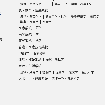
資源・エネルギー工学
経営工学
船舶・海洋工学
農・獣医・畜産系統
学問発見
求
農学・農芸化学
農業工学・林学
農業経済学
獣医学
酪農・畜産学
水産学
医学
医療系統
大学で学びたい学問発見
歯学
歯学系統
請
薬学
薬学系統
学問のミニ講義「夢ナビ講義」
学問分
看護・医療技術系統
看護学
医療技術
保険・福祉学
保険・福祉系統
ユーザーサポート
家政・生活系統
食物・栄養学
被服学
児童学
住居学
生活科学
Ｑ＆Ａ よくあるご質問
大学進学IDにつ
スポーツ・健康科学
スポーツ・健康系統
資料の料金の
お支払いについて
受付内容
個人情報取扱規定
特定商取引表記
お
受験情報リンク