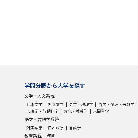
大学入学共通テスト「受験案内」の請求
大学入学共通テスト「受験上の配慮案内
幼稚園教員資格認定試験
小学校教員資
高等学校（情報）教員資格認定試験
大学研究
学問分野から大学を探す
大学で学べる内容や特徴を調
文学・人文系統
新増設大学・学部・学科特集
国際・グ
日本文学
外国文学
史学・地理学
哲学・倫理・宗教学
心理学・行動科学
文化・教養学
人間科学
データサイエンス特集
奨学金・特待生
語学・言語学系統
進路の３択
新学年スタート号特集ペー
外国語学
日本語学
言語学
新学年スタート号特集ページ（高2生用
教育
教育系統