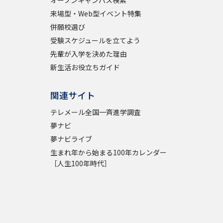
オープンキャンパス検索
来場型・Web型イベント特集
学問検索
併願校選び
受験スケジュールを立てよう
先輩が入学を決めた理由
新生活お役立ちガイド
野解説
学問の教科書
夢ナビライブ
関連サイト
テレメール全国一斉進学調査
夢ナビ
夢ナビライブ
生まれ年から始まる100年カレンダー
［人生100年時代］
いて
このサイトについて
・発送状況の確認
テレメール
お支払いサイト
問合せ先
テレメール進学カタログ
訂正のご案内