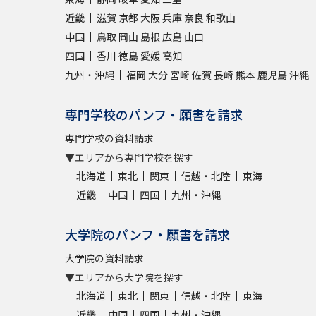
近畿
滋賀
京都
大阪
兵庫
奈良
和歌山
中国
鳥取
岡山
島根
広島
山口
四国
香川
徳島
愛媛
高知
九州・沖縄
福岡
大分
宮崎
佐賀
長崎
熊本
鹿児島
沖縄
専門学校のパンフ・願書を請求
専門学校の資料請求
▼エリアから専門学校を探す
北海道
東北
関東
信越・北陸
東海
近畿
中国
四国
九州・沖縄
大学院のパンフ・願書を請求
大学院の資料請求
▼エリアから大学院を探す
北海道
東北
関東
信越・北陸
東海
近畿
中国
四国
九州・沖縄