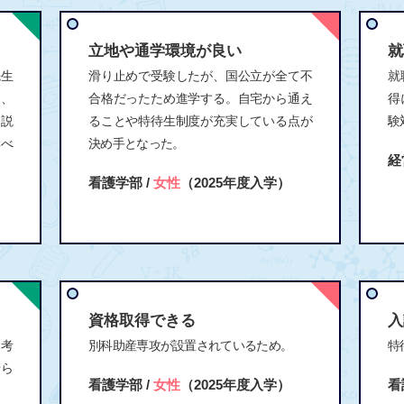
立地や通学環境が良い
就
先生
滑り止めで受験したが、国公立が全て不
就
り、
合格だったため進学する。自宅から通え
得
く説
ることや特待生制度が充実している点が
験
学べ
決め手となった。
経
看護学部 /
女性
（2025年度入学）
）
資格取得できる
入
を考
別科助産専攻が設置されているため。
特
せら
看護学部 /
女性
（2025年度入学）
看