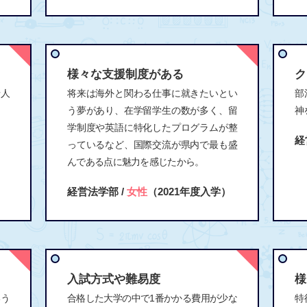
様々な支援制度がある
ク
老人
将来は海外と関わる仕事に就きたいとい
部
う夢があり、在学留学生の数が多く、留
神
学制度や英語に特化したプログラムが整
経
っているなど、国際交流が県内で最も盛
んである点に魅力を感じたから。
経営法学部 /
女性
（2021年度入学）
入試方式や難易度
様
いう
合格した大学の中で1番かかる費用が少な
特