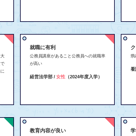
）
就職に有利
ク
立大
公務員講座があること公務員への就職率
県
程で
が高い
看
除に
経営法学部 /
女性
（2024年度入学）
教育内容が良い
学