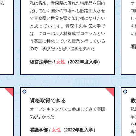
きる
私は将来、青森県の優れた特産品を国内
オ
だけでなく国外の市場へも販路拡大させ
制
て青森県と世界を繋ぐ架け橋になりたい
し
）
と思っています。青森中央学院大学で
を
は、グローバル人材養成プログラムとい
い
う英語に特化している授業を行っている
看
ので、学びたいと思い進学を決めた
経営法学部 /
女性
（2022年度入学）
資格取得できる
教
オープンキャンパスに参加してみて雰囲
私
気がよかった
学
を
看護学部 /
女性
（2022年度入学）
専