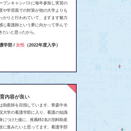
ープンキャンパスに毎年参加し実習の
度や学習面での対策が他の大学よりも
っかりと行われていて、ますます魅力
感じ看護師という夢に向かって学んで
きたいと思ったから。
護学部 /
女性
（2022年度入学）
育内容が良い
は助産師を目指しています。青森中央
院大学の看護学部に入り、看護の知識
身につけた後に、推薦枠2名の別科助産
攻に進みたいと思ってます。看護学部