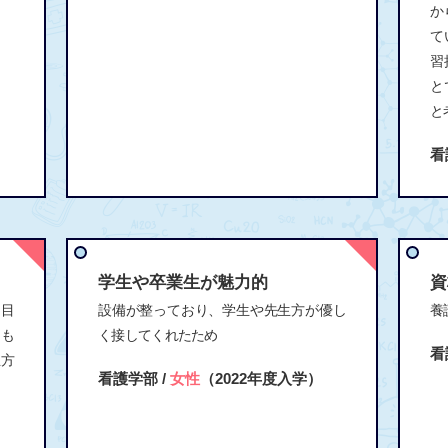
か
て
習
と
と
看
学生や卒業生が魅力的
資
も目
設備が整っており、学生や先生方が優し
養
にも
く接してくれたため
看
生方
看護学部 /
女性
（2022年度入学）