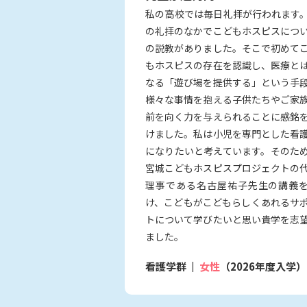
私の高校では毎日礼拝が行われます
の礼拝のなかでこどもホスピスにつ
の説教がありました。そこで初めて
もホスピスの存在を認識し、医療と
なる「遊び場を提供する」という手
様々な事情を抱える子供たちやご家
前を向く力を与えられることに感銘
けました。私は小児を専門とした看
になりたいと考えています。そのた
宮城こどもホスピスプロジェクトの
理事である名古屋祐子先生の講義
け、こどもがこどもらしくあれるサ
トについて学びたいと思い貴学を志
ました。
看護学群
女性
（2026年度入学）