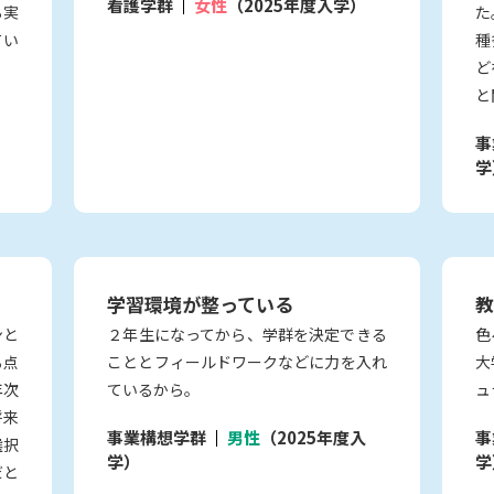
看護学群
女性
（2025年度入学）
ら実
た
てい
種
ど
と
事
学
学習環境が整っている
教
ンと
２年生になってから、学群を決定できる
色
る点
こととフィールドワークなどに力を入れ
大
年次
ているから。
ュ
将来
事業構想学群
男性
（2025年度入
事
選択
学）
学
だと