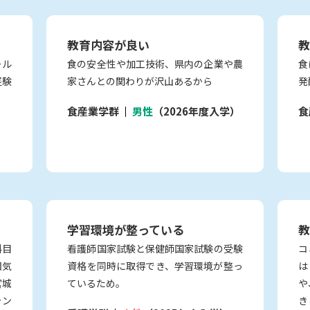
教育内容が良い
教
ール
食の安全性や加工技術、県内の企業や農
食
経験
家さんとの関わりが沢山あるから
発
食産業学群
男性
（2026年度入学）
食
学習環境が整っている
教
科目
看護師国家試験と保健師国家試験の受験
コ
囲気
資格を同時に取得でき、学習環境が整っ
は
宮城
ているため。
や
ャン
き