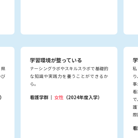
学習環境が整っている
学
、県
ナーシングラボやスキルスラボで基礎的
私
のび
な知識や実践力を養うことができるか
り
ら。
事
看
学）
看護学群
女性
（2024年度入学）
で
護
際
看