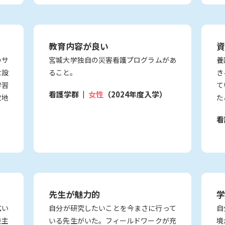
教育内容が良い
資
のサ
宮城大学独自の災害看護プログラムがあ
養
な設
ること。
き
学習
て
看護学群
女性
（2024年度入学）
敷地
た
看
先生が魅力的
学
広い
自分が研究したいことを今まさに行って
自
徒主
いる先生がいた。フィールドワークが充
境