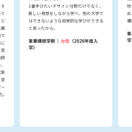
。そ
1番学びたいデザイン分野だけでなく、
地
いて
新しい発想をしながら学べ、他の大学で
め
こど
はできないような自発的な学びができる
構
は異
と思ったから。
事
段で
学
事業構想学群
女性
（2026年度入
族に
学）
を受
護師
め、
代表
を受
ポー
望し