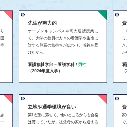
先生が魅力的
資
取り
オープンキャンパスや高大連携授業に
・
雰囲
て、大学の教員の方々の看護学や生命に
ミ
得率
対する尊厳の気持ちが伝わり、感銘を受
き
けたから。
か
看護福祉学部－看護学科 /
男性
看
（2024年度入学）
（
立地や通学環境が良い
資
を志
第1志望に落ちて、他のところからも合格
家
ポー
は貰っていたが、祖父母の家から通える
で