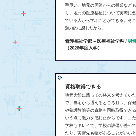
手厚い。地元の医師からの授業など
り、地元の医療福祉について実際に
ている人から学ぶことができる。そ
魅力的に感じたから。
看護福祉学部－医療福祉学科 /
男
（2026年度入学）
資格取得できる
地元大館に残っての将来を考えてい
で、自宅から通えるところ且つ、保
や養護教諭等の資格も同時取得でき
いう点に魅力を感じたからです。ま
学校もキレイで、学校の設備が整っ
たり、実習先も幅があることがいい