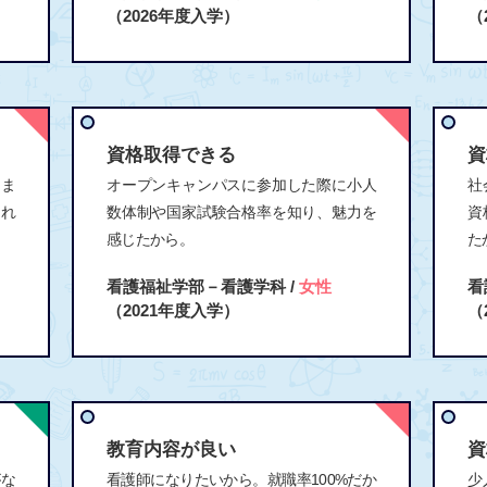
（2026年度入学）
（
資格取得できる
資
ま
オープンキャンパスに参加した際に小人
社
られ
数体制や国家試験合格率を知り、魅力を
資
感じたから。
た
看護福祉学部－看護学科 /
女性
看
（2021年度入学）
（
教育内容が良い
資
がな
看護師になりたいから。就職率100%だか
少