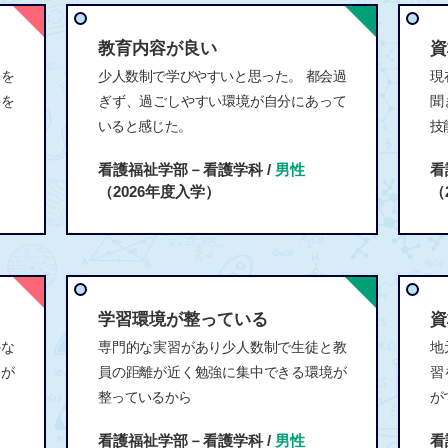
教育内容が良い
資
導を
少人数制で学びやすいと思った。 都会過
現
格を
ぎず、過ごしやすい環境が自分にあって
聞
いると感じた。
技
看護福祉学部－看護学科 /
男性
看
（2026年度入学）
（
学習環境が整っている
資
かな
専門的な実習があり少人数制で生徒と教
地
習が
員の距離が近く勉強に集中できる環境が
習
整っているから
が
看護福祉学部－看護学科 /
男性
看