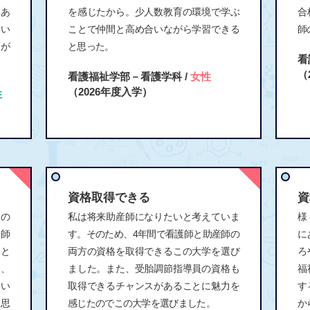
もあ
を感じたから。少人数教育の環境で学ぶ
合
働い
ことで仲間と高め合いながら学習できる
師
こが
と思った。
看
（
看護福祉学部－看護学科 /
女性
（2026年度入学）
性
資格取得できる
資
たの
私は将来助産師になりたいと考えていま
様
健師
す。そのため、4年間で看護師と助産師の
に
ると
両方の資格を取得できるこの大学を選び
ろ
た、
ました。また、受胎調節指導員の資格も
福
てい
取得できるチャンスがあることに魅力を
す
と思
感じたのでこの大学を選びました。
か