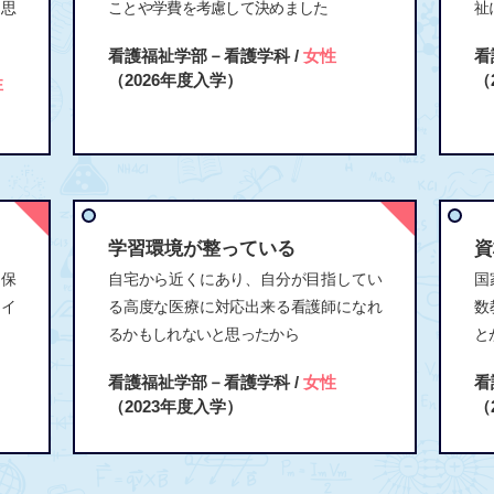
と思
ことや学費を考慮して決めました
祉
看護福祉学部－看護学科 /
女性
看
（2026年度入学）
（
性
学習環境が整っている
資
、保
自宅から近くにあり、自分が目指してい
国
タイ
る高度な医療に対応出来る看護師になれ
数
るかもしれないと思ったから
と
看護福祉学部－看護学科 /
女性
看
（2023年度入学）
（