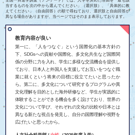
全国一斉進学調査（アンケート）では、入学を決めた理由を「最も該
当するものを次の中から選んでください」（選択肢）、「具体的に教
えてください」（自由回答）の順で尋ねており、選択肢と自由回答が
異なる場合がありますが、当ページではそのまま表示しております。
教育内容が良い
第一に、「人をつなぐ」という国際化の基本方針の
下、SDGsへの貢献や国際化、多文化共生など国際関
係の分野に力を入れ、学生に多様な交流機会を提供し
ており、日本人と外国人を支援してお互いをつなぐ職
業に就くという将来の目標に役立てたいと思ったか
ら。第二に、多文化について研究するプログラムや異
文化理解を目的とした海外研修など、学生が実践的に
体験することができる機会を多く設けており、世界の
文化について学び、それぞれの文化の比較や日本とは
異なる新たな視点を発見し、自分の国際理解や視野を
広げたいと思ったから。
人文社会科学部 /
女性
（2025年度入学）