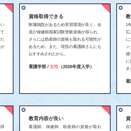
資格取得できる
教
てい
附属病院があるため実習環境が良く、全
1
して
員が保健師国家試験受験資格が得られ、
広
るた
さらには助産師の資格も取れる可能性が
に
とが
あるため。また、現役の看護師さんにも
ン
おすすめされたから。
感
に
看護学部 /
女性
（2026年度入学）
き
看
教育内容が良い
資
取得
看護師、保健師、助産師の資格が取れ
自