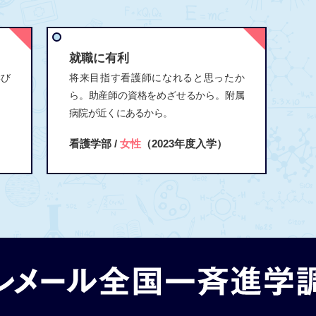
就職に有利
学び
将来目指す看護師になれると思ったか
ら。助産師の資格をめざせるから。附属
病院が近くにあるから。
看護学部 /
女性
（2023年度入学）