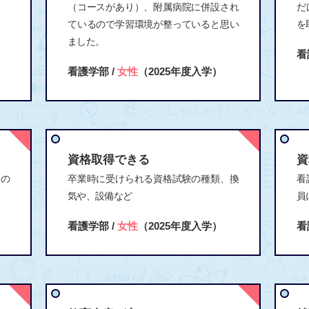
（コースがあり）、附属病院に併設され
だ
ているので学習環境が整っていると思い
を
ました。
看
看護学部 /
女性
（2025年度入学）
資格取得できる
資
つの
卒業時に受けられる資格試験の種類、換
看
気や、設備など
員
看護学部 /
女性
（2025年度入学）
看