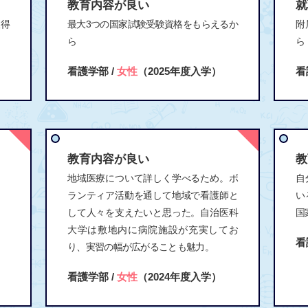
教育内容が良い
就
取得
最大3つの国家試験受験資格をもらえるか
附
ら
ら
看護学部 /
女性
（2025年度入学）
看
教育内容が良い
教
地域医療について詳しく学べるため。ボ
自
ランティア活動を通して地域で看護師と
い
して人々を支えたいと思った。自治医科
国
大学は敷地内に病院施設が充実してお
看
り、実習の幅が広がることも魅力。
看護学部 /
女性
（2024年度入学）