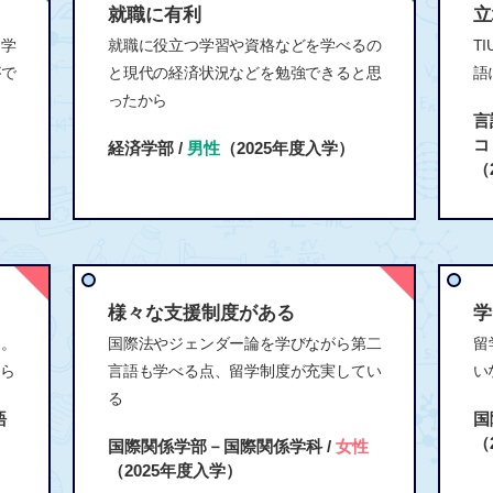
就職に有利
立
を学
就職に役立つ学習や資格などを学べるの
T
がで
と現代の経済状況などを勉強できると思
語
ったから
言
コ
経済学部 /
男性
（2025年度入学）
（
様々な支援制度がある
学
と。
国際法やジェンダー論を学びながら第二
留
から
言語も学べる点、留学制度が充実してい
い
る
語
国
（
国際関係学部－国際関係学科 /
女性
（2025年度入学）