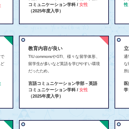
コミュニケーション学科 /
女性
性
性
（2025年度入学）
教育内容が良い
立
いで
TIU commonsやGTI、様々な留学体形、
通
など
留学生が多いなど英語を学びやすい環境
な
だったため。
所
性
言語コミュニケーション学部－英語
医
コミュニケーション学科 /
女性
学
（2025年度入学）