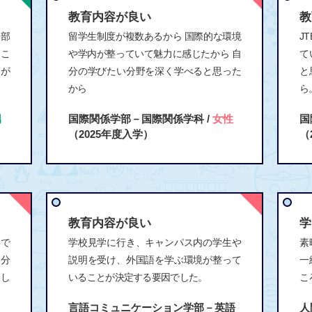
教育内容が良い
教
 部
留学生制度が複数あるから 国際的な環境
J
こ
や学内が整っていて魅力に感じたから 自
て
とが
分の学びたい分野を深く学べると思った
と
から
ら
男
国際関係学部－国際関係学科 /
女性
国
（2025年度入学）
（
教育内容が良い
学
学で
学校見学に行き、キャンパス内の学生や
素
自分
説明を受け、外国語を学ぶ環境が整って
一
し
いることが決定する要因でした。
こ
言語コミュニケーション学部－英語
人