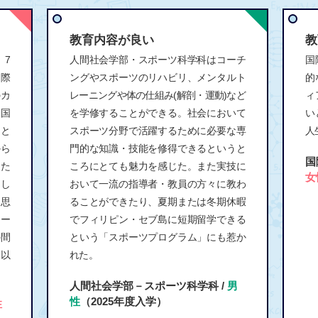
教育内容が良い
教
、7
人間社会学部・スポーツ科学科はコーチ
国
国際
ングやスポーツのリハビリ、メンタルト
的
のカ
レーニングや体の仕組み(解剖・運動)など
ィ
、国
を学修することができる。社会において
い
こと
スポーツ分野で活躍するために必要な専
人
から
門的な知識・技能を修得できるというと
国
たた
ころにとても魅力を感じた。また実技に
女
まし
おいて一流の指導者・教員の方々に教わ
と思
ることができたり、夏期または冬期休暇
ター
でフィリピン・セブ島に短期留学できる
の間
という「スポーツプログラム」にも惹か
。以
れた。
人間社会学部－スポーツ科学科 /
男
性
（2025年度入学）
性