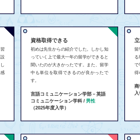
資格取得できる
立
練習
初めは先生からの紹介でした。しかし知
留
、設
っていく上で最大一年の留学ができると
る
し
聞いたのが大きかったです。また、留学
で
を感
中も単位を取得できるのが良かったで
得
す。
商
入
言語コミュニケーション学部－英語
コミュニケーション学科 /
男性
（2025年度入学）