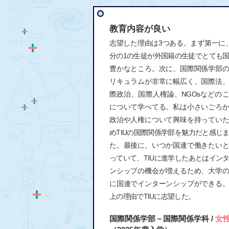
教育内容が良い
志望した理由は3つある。まず第一に
分の1の生徒が外国籍の生徒でとても
豊かなところ。次に、国際関係学部
リキュラムが非常に幅広く、国際法
際政治、国際人権論、NGOsなどの
について学べてる。私は小さいごろ
政治や人権について興味を持ってい
めTIUの国際関係学部を魅力だと感じ
た。最後に、いつか国連で働きたい
っていて、TIUに進学したあとはイン
ンシップの機会が増えるため、大学
に国連でインターンシップができる
上の理由でTIUに志望した。
国際関係学部－国際関係学科 /
女