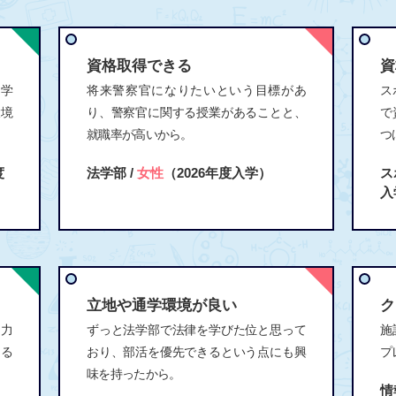
資格取得できる
資
、学
将来警察官になりたいという目標があ
ス
環境
り、警察官に関する授業があることと、
で
就職率が高いから。
つ
度
法学部 /
女性
（2026年度入学）
ス
入
立地や通学環境が良い
ク
に力
ずっと法学部で法律を学びた位と思って
施
ある
おり、部活を優先できるという点にも興
プ
味を持ったから。
情