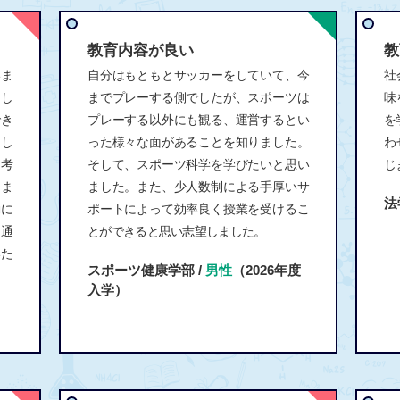
教育内容が良い
教
いま
自分はもともとサッカーをしていて、今
社
とし
までプレーする側でしたが、スポーツは
味
でき
プレーする以外にも観る、運営するとい
を
まし
った様々な面があることを知りました。
わ
を考
そして、スポーツ科学を学びたいと思い
じ
きま
ました。また、少人数制による手厚いサ
法
動に
ポートによって効率良く授業を受けるこ
ら通
とができると思い志望しました。
いた
スポーツ健康学部 /
男性
（2026年度
入学）