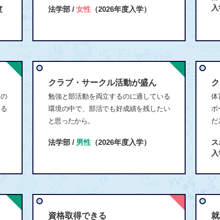
入
度
法学部 /
女性
（2026年度入学）
クラブ・サークル活動が盛ん
ク
制の
勉強と部活動を両立するのに適している
体
いる
環境の中で、部活でも好成績を残したい
ボ
と思ったから。
だ
法学部 /
男性
（2026年度入学）
ス
入
資格取得できる
就