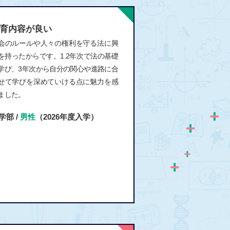
育内容が良い
会のルールや人々の権利を守る法に興
を持ったからです。1.2年次で法の基礎
学び、3年次から自分の関心や進路に合
せて学びを深めていける点に魅力を感
ました。
学部 /
男性
（2026年度入学）