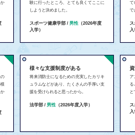
たか
験に行ったところ、とても良くてここに
て
しようと決めました。
で
度
スポーツ健康学部 /
男性
（2026年度
ス
入学）
入
様々な支援制度がある
資
生の
将来消防士になるための充実したカリキ
ア
の模
ュラムなどがあり、たくさんの手厚い支
る
か
援を受けられると思ったから。
と
法学部 /
男性
（2026年度入学）
ス
入
度