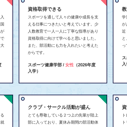
資格取得できる
教
国入
スポーツを通して人々の健康や成長を支
学
全国
える仕事につきたいと考えています。少
が
境が
人数教育で一人一人に丁寧な指導があり
近
がで
資格取得に向けて学べると思いました。
と
際大
また、部活動にも力を入れたいと考えた
っ
からです。
ス
入
度
スポーツ健康学部 /
女性
（2026年度
入学）
クラブ・サークル活動が盛ん
資
する
とても尊敬している２つ上の先輩が陸上
ト
た就
部に入っており、夏休み期間の部活動体
ト