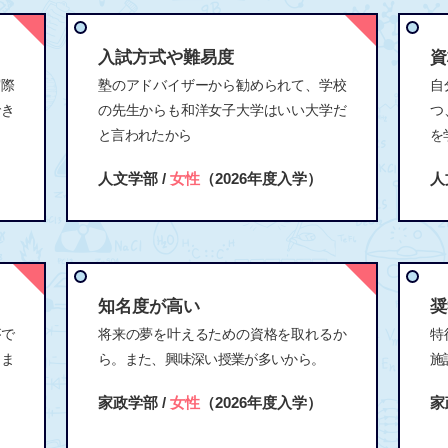
入試方式や難易度
資
実際
塾のアドバイザーから勧められて、学校
自
でき
の先生からも和洋女子大学はいい大学だ
つ
と言われたから
を
人文学部 /
女性
（2026年度入学）
人
知名度が高い
奨
がで
将来の夢を叶えるための資格を取れるか
特
めま
ら。また、興味深い授業が多いから。
施
家政学部 /
女性
（2026年度入学）
家