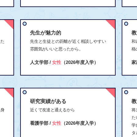
先生が魅力的
教
るた
先生と生徒との距離が近く相談しやすい
和
雰囲気がいいと思ったから。
格
人文学部 /
女性
（2026年度入学）
家
研究実績がある
教
を身
近くで友達と通えるから
将
た
看護学部 /
女性
（2026年度入学）
学
タ