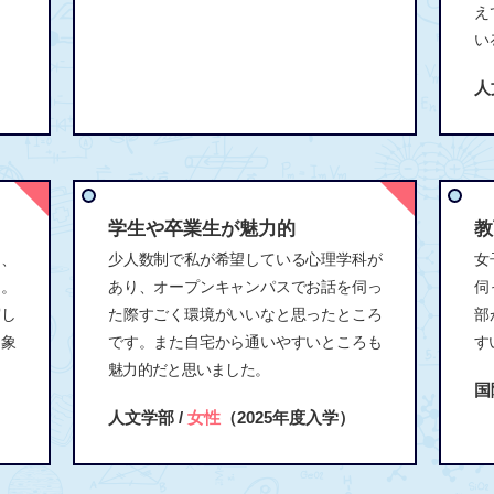
え
い
人
学生や卒業生が魅力的
教
し、
少人数制で私が希望している心理学科が
女
た。
あり、オープンキャンパスでお話を伺っ
伺
実し
た際すごく環境がいいなと思ったところ
部
印象
です。また自宅から通いやすいところも
す
魅力的だと思いました。
国
人文学部 /
女性
（2025年度入学）