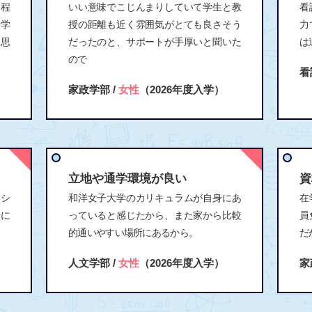
課程
いい意味でこじんまりしていて学生と教
看
や学
授の距離も近く雰囲気がとても良さそう
力
と思
だったのと、サポートが手厚いと聞いた
は
ので
看
家政学部 /
女性
（2026年度入学）
立地や通学環境が良い
資
ーシ
和洋女子大学のカリキュラムが自身にあ
在
場に
っていると感じたから、また家から比較
員
的通いやすい場所にあるから。
だ
人文学部 /
女性
（2026年度入学）
家