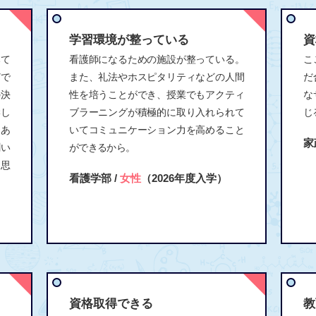
学習環境が整っている
資
みて
看護師になるための施設が整っている。
こ
どで
また、礼法やホスピタリティなどの人間
だ
の決
性を培うことができ、授業でもアクティ
な
学し
ブラーニングが積極的に取り入れられて
じ
もあ
いてコミュニケーション力を高めること
家
聞い
ができるから。
思
看護学部 /
女性
（2026年度入学）
資格取得できる
教