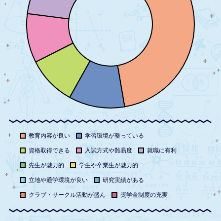
教育内容が良い
学習環境が整っている
資格取得できる
入試方式や難易度
就職に有利
先生が魅力的
学生や卒業生が魅力的
立地や通学環境が良い
研究実績がある
クラブ・サークル活動が盛ん
奨学金制度の充実