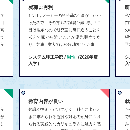
就職に有利
研
大学
1つ目はメーカーの開発系の仕事がしたか
私
科目
ったので、その方面の就職に強い事。2つ
門
が高
目は理系なので研究室に毎日通うことを
の
算で
考えて家から近いことが優先順位であ
望
が良
り、芝浦工業大学は20分以内だった事。
学
システム理工学部 /
男性
（2026年度
シ
入学）
入
教育内容が良い
就
良
知識や技術面だけでなく、社会に出たと
キ
さが
きに求められる態度や対応力が身につけ
で
し
られる実践的なカリキュラムに魅力を感
み