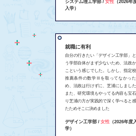
システム理工学部 /
女性
（2026年
入学）
就職に有利
自分の行きたい「デザイン工学部」
う学部自体がまず少ないため、法政
こという感じでした。しかし、指定
推薦条件の数学Ⅲを取ってなかった
め、法政は行けずに、芝浦にしまし
また、研究環境もやってる内容も宝
り芝浦の方が実践的で深く学べると
たためそこに決めました
デザイン工学部 /
女性
（2026年度
学）