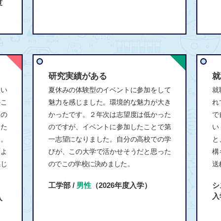
度
研究実績がある
就
とい
夏休みの体験型のイベントに参加をして
就
かこ
魅力を感じました。環境的な魅力が大き
れ
校の
かったです。２年次は志望度は低かった
で
た
のですが、イベントに参加したことで第
い
た。
一志望になりました。自分の高校での学
と
石よ
びが、この大学で活かせそうだと思った
構
感じ
のでこの学校に決めました。
送
工学部 /
男性
（2026年度入学）
シ
入
入