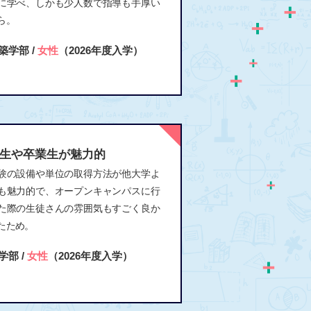
に学べ、しかも少人数で指導も手厚い
ら。
築学部 /
女性
（2026年度入学）
生や卒業生が魅力的
験の設備や単位の取得方法が他大学よ
も魅力的で、オープンキャンパスに行
た際の生徒さんの雰囲気もすごく良か
たため。
学部 /
女性
（2026年度入学）