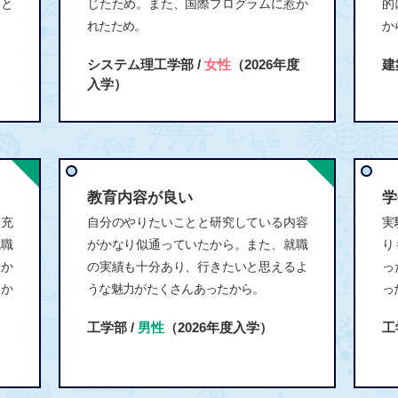
いと
じたため。また、国際プログラムに惹か
的
れたため。
か
システム理工学部 /
女性
（2026年度
建
入学）
教育内容が良い
学
、充
自分のやりたいことと研究している内容
実
就職
がかなり似通っていたから。また、就職
り
宅か
の実績も十分あり、行きたいと思えるよ
っ
由か
うな魅力がたくさんあったから。
っ
工学部 /
男性
（2026年度入学）
工