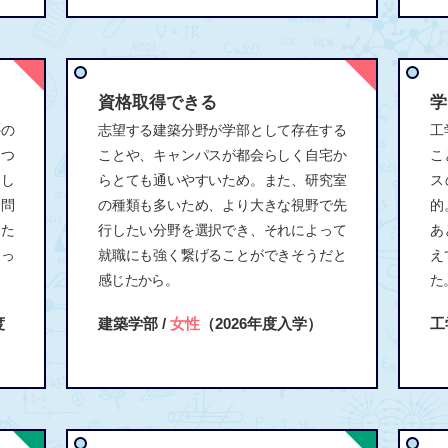
資格取得できる
学
外の
志望する建築分野が学部として存在する
工
につ
ことや、キャンパスが都会らしく自宅か
こ
力し
らとても通いやすいため。また、研究室
ス
会問
の種類も多いため、より大きな視野で先
的
えた
行したい分野を選択でき、それによって
あ
あっ
就職にも強く繋げることができそうだと
え
感じたから。
た
度
建築学部 /
女性
（2026年度入学）
工