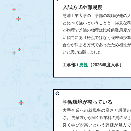
入試方式や難易度
芝浦工業大学の工学部の就職が他の
と比べて強いということと、得意な
が物理で芝浦の物理は比較的難易度
い傾向にあり得点ではなく偏差値換
合否が決まる方式であったため相性
いと思い出願しました
工学部 /
男性
（2026年度入学）
学習環境が整っている
大手企業への就職率の高さと設備の
さ。 先輩方から聞く授業料の質の良
良く学びが高いという評価が魅力で