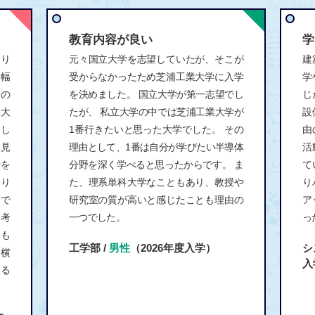
教育内容が良い
学
回り
元々国立大学を志望していたが、そこが
建
、幅
受からなかったため芝浦工業大学に入学
学
もの
を決めました。 国立大学が第一志望でし
じ
業大
たが、 私立大学の中では芝浦工業大学が
設
し
1番行きたいと思った大学でした。 その
由
を見
理由として、1番は自分が学びたい半導体
活
活を
分野を深く学べると思ったからです。 ま
て
なり
た、理系単科大学なこともあり、教授や
り
で
研究室の質が高いと感じたことも理由の
ア
て考
一つでした。
っ
うも
工学部 /
男性
（2026年度入学）
シ
野横
入
きる