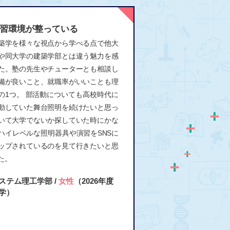
習環境が整っている
築学を様々な視点から学べる点で他大
や同大学の建築学部とは違う魅力を感
た。塾の先生やチューターとも相談し
備が良いこと、就職率がいいことも理
の1つ。 部活動についても高校時代に
動していた舞台照明を続けたいと思っ
いて大学でないか探していた時にかな
ハイレベルな照明器具や演習をSNSに
ップされているのを見て行きたいと思
た。
ステム理工学部 /
女性
（2026年度
学）