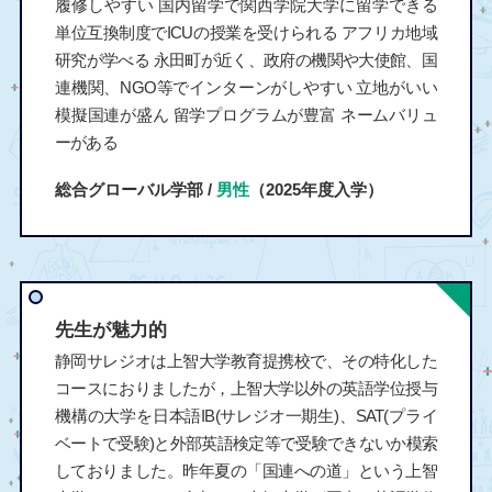
履修しやすい 国内留学で関西学院大学に留学できる
単位互換制度でICUの授業を受けられる アフリカ地域
研究が学べる 永田町が近く、政府の機関や大使館、国
連機関、NGO等でインターンがしやすい 立地がいい
模擬国連が盛ん 留学プログラムが豊富 ネームバリュ
ーがある
総合グローバル学部 /
男性
（2025年度入学）
先生が魅力的
静岡サレジオは上智大学教育提携校で、その特化した
コースにおりましたが，上智大学以外の英語学位授与
機構の大学を日本語IB(サレジオ一期生)、SAT(プライ
ベートで受験)と外部英語検定等で受験できないか模索
しておりました。昨年夏の「国連への道」という上智