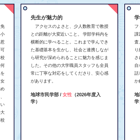
先生が魅力的
学
員免
アクセスのよさと、少人数教育で教授
フ
て小
との距離が大変近いこと。 学部学科内を
課
に惹
横断的に学べること。これまで学んでき
査
、可
た基礎基本を生かし、社会と連携しなが
り
校
ら研究が深められることに魅力を感じま
さ
、何
した。その他の大学職員スタッフも全員
自
境を
常に丁寧な対応をしてくださり、安心感
話
も女
があります。
か
決め
地球市民学部 /
女性
（2026年度入
地
く、
学）
学
いい
の大
学校