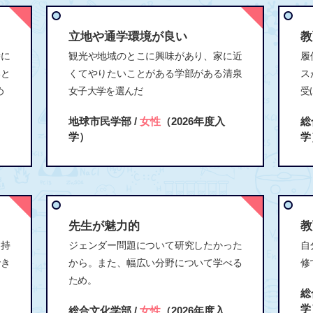
立地や通学環境が良い
教
時に
観光や地域のとこに興味があり、家に近
履
いと
くてやりたいことがある学部がある清泉
ス
め
女子大学を選んだ
受
地球市民学部 /
女性
（2026年度入
総
学）
学
先生が魅力的
教
を持
ジェンダー問題について研究したかった
自
でき
から。また、幅広い分野について学べる
修
ため。
総
学
総合文化学部 /
女性
（2026年度入