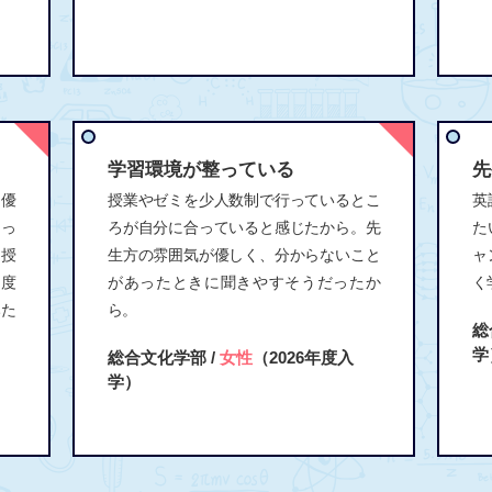
学習環境が整っている
先
く優
授業やゼミを少人数制で行っているとこ
英
あっ
ろが自分に合っていると感じたから。先
た
、授
生方の雰囲気が優しく、分からないこと
ャ
由度
があったときに聞きやすそうだったか
く
みた
ら。
総
。
学
総合文化学部 /
女性
（2026年度入
学）