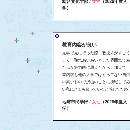
総合文化学部 /
女性
（2026年度入
学）
教育内容が良い
見学で見に行った際、教授方がすご
しく、和気あいあいとした雰囲気で
た点が魅力的に思えたから。加えて
業内容も他の大学ではやってない自
の高いもので沢山のことに挑戦して
い私にとても合っていると感じたため
地球市民学部 /
女性
（2026年度入
学）