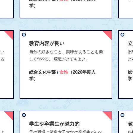
学）
教育内容が良い
立
たい
自分の好きなこと、興味があることを楽
旧
れる
しく学べる。 環境がとてもよい。
と
総合文化学部 /
女性
（2026年度入
総
学）
学
学生や卒業生が魅力的
教
るよ
母の職場に清泉女子大学の卒業生がいて
科