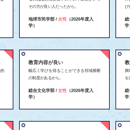
その方が良い人だったから。
び
地球市民学部 /
女性
（2026年度入
総
学）
学
教育内容が良い
教
角的
幅広く学びを得ることができる領域横断
興
の制度があるから。
を
総合文化学部 /
女性
（2026年度入
総
学）
学