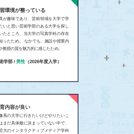
習環境が整っている
真が趣味であり、芸術領域を大学で学
たいと思い芸術学部のある大学を探し
いたところ、当大学の写真学科の存在
知ったため。 なかでも、施設や授業内
や教授の質を魅力的に感じたため。
術学部 /
男性
（2026年度入学）
育内容が良い
像系の大学に行きたいけどやりたいこ
はまだ具体敵に決まっていない中で、
芸大のインタラクティブメディア学科