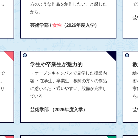
だっ
方のような作品を創作したい」と感じた
で
から。
芸
芸術学部 /
女性
（2026年度入学）
学生や卒業生が魅力的
教
夢で
・オープンキャンパスで見学した授業内
絵
と。
容 ・在学生、卒業生、教師の方々の作品
術
より
に惹かれた ・通いやすい、設備が充実し
家
ている
を
芸術学部
（2026年度入学）
芸