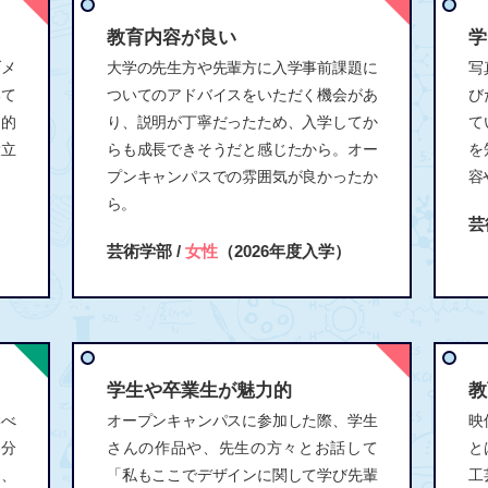
教育内容が良い
学
ブメ
大学の先生方や先輩方に入学事前課題に
写
いて
ついてのアドバイスをいただく機会があ
び
門的
り、説明が丁寧だったため、入学してか
て
役立
らも成長できそうだと感じたから。オー
を
プンキャンパスでの雰囲気が良かったか
容
ら。
芸
芸術学部 /
女性
（2026年度入学）
学生や卒業生が魅力的
教
学べ
オープンキャンパスに参加した際、学生
映
な分
さんの作品や、先生の方々とお話して
と
く、
「私もここでデザインに関して学び先輩
工