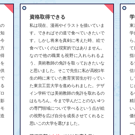
資格取得できる
学
代の
私は現在、漫画やイラストを描いていま
東
知
す。できればその道で食べていきたいで
学
い今
す。しかし将来を真剣に考えた時、絵で
ら
り方
食べていくのは現実的ではありません。
て
で得
なので他の職業も視野に入れられるよ
指
えを
う、美術教師の免許を取っておきたいな
る
提供
と思いました。そこで先生に私が高校1年
信
ので
生の時に来ていた教育実習生が行ってい
し
る
た東京工芸大学を進められました。デザ
じ
プロ
イン学科では美術教師の免許を取れるの
る
る影
はもちろん、今まで学んだことのない4つ
精
とモ
の専門領域について学べるという点が絵
い
創造
の視野を広げ自分を成長させてくれると
価
思いこの大学を選びました。
ー