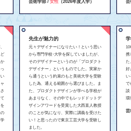
芸術学部 /
女性
（2026年度入学）
芸
先生が魅力的
学
が、
元々デザイナーになりたい！という思い
1
、ど
から専門学校･大学を探していましたが、
携
ーか
そのデザイナーというのが「プロダクト
た
かっ
デザイナー」というものでした。実家か
好
ない
ら通うという約束のもと美術大学を受験
い
キャ
した為、通える範囲から選びました。ま
で
けさ
た、プロダクトデザインが学べる学校が
談
とて
あまりなく、その中でもレッドドットデ
環
とを
ザインアワードを受賞した大西直人教授
芸
の
のことが気になり、実際に講義を受けた
を学
い！と思ったので東京工芸大学を受験し
ました。