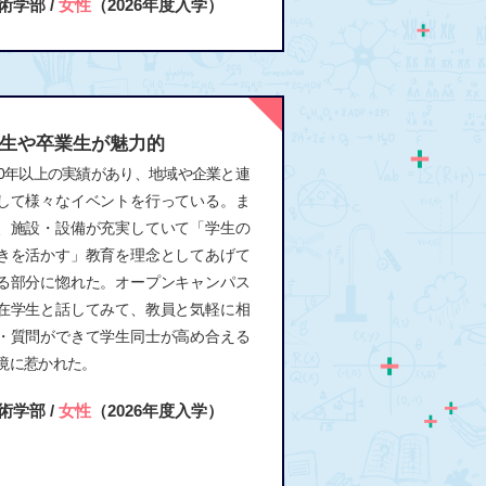
術学部 /
女性
（2026年度入学）
生や卒業生が魅力的
00年以上の実績があり、地域や企業と連
して様々なイベントを行っている。ま
、施設・設備が充実していて「学生の
きを活かす」教育を理念としてあげて
る部分に惚れた。オープンキャンパス
在学生と話してみて、教員と気軽に相
・質問ができて学生同士が高め合える
境に惹かれた。
術学部 /
女性
（2026年度入学）