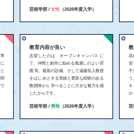
芸術学部 /
女性
（2026年度入学）
教育内容が良い
教
。専
志望したのは、オープンキャンパス に
高
とに
て、仲間と創作に励める風通しのよい雰
習
にと
囲 気、最新の設備、そして遠藤拓人教授
不
術関
をはじ めとする実績と豊富な経験のある
う
がで
教授陣から 学べることに大きな魅力を感
キ
じたからです。
か
芸術学部 /
男性
（2026年度入学）
芸