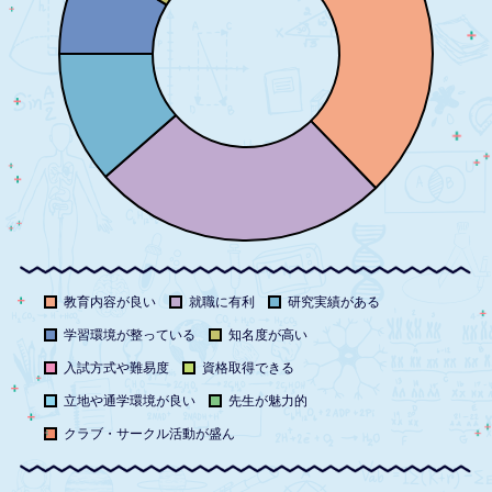
教育内容が良い
就職に有利
研究実績がある
学習環境が整っている
知名度が高い
入試方式や難易度
資格取得できる
立地や通学環境が良い
先生が魅力的
クラブ・サークル活動が盛ん