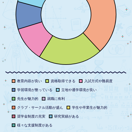
教育内容が良い
資格取得できる
入試方式や難易度
学習環境が整っている
立地や通学環境が良い
先生が魅力的
就職に有利
クラブ・サークル活動が盛ん
学生や卒業生が魅力的
奨学金制度の充実
研究実績がある
様々な支援制度がある