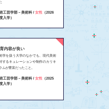
た
術工芸学部－美術科 /
女性
（2026
度入学）
育内容が良い
術学を扱う大学のなかでも、現代美術
対するキュレーションや制作のカリキ
ラムが豊富だったこと。
術工芸学部－美術科 /
女性
（2025
度入学）