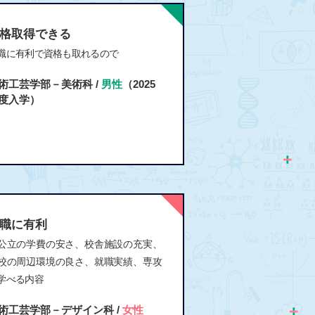
格取得できる
職に有利で資格も取れるので
術工芸学部－美術科 /
男性
（2025
度入学）
職に有利
公立の学費の安さ、校舎施設の充実、
校の周辺環境の良さ、就職実績、専攻
学べる内容
術工芸学部－デザイン科 /
女性