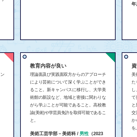
年
。
教育内容が良い
資
ャン
理論面及び実践面双方からのアプローチ
美
により芸術について深く学ぶことができ
た
ること。新キャンパスに移行し、大学美
し
術館の新設など、地域と密接に関わりな
て
がら学ぶことが可能であること。高校教
と
諭(美術)や学芸員免許を取得可能であるこ
交
と。
か
を
美術工芸学部－美術科 /
男性
（2023