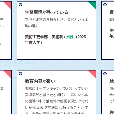
学習環境が整っている
資
の中
立地と建物の素晴らしさ。金沢という土
就
たい
地の魅力。
美
年
美術工芸学部－美術科 /
男性
（2025
年度入学）
5
教育内容が良い
就
で質
実際にオープンキャンパスに行っていい
国
。
雰囲気だと思ったと同時に、高いレベル
学
の指導の中で油絵等の絵画表現だけでな
で
い多様な表現方法にも触れることがで
美
き、自分の表現を深められると考えた。