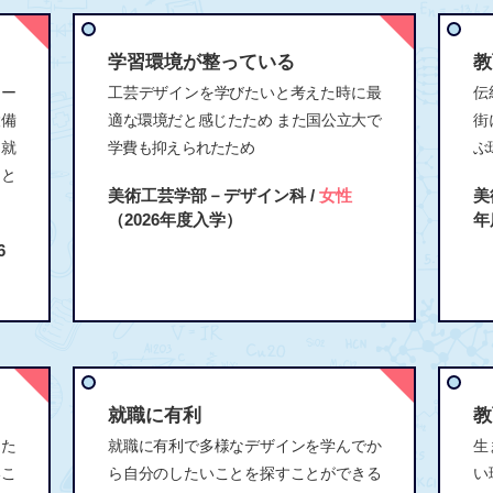
学習環境が整っている
教
コー
工芸デザインを学びたいと考えた時に最
伝
設備
適な環境だと感じたため また国公立大で
街
、就
学費も抑えられたため
ぶ
ると
美術工芸学部－デザイン科 /
女性
美
（2026年度入学）
年
6
就職に有利
教
た
就職に有利で多様なデザインを学んでか
生
いこ
ら自分のしたいことを探すことができる
い