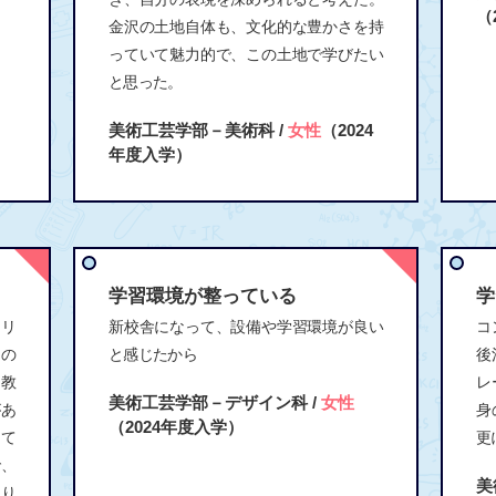
（
金沢の土地自体も、文化的な豊かさを持
っていて魅力的で、この土地で学びたい
と思った。
美術工芸学部－美術科 /
女性
（2024
年度入学）
学習環境が整っている
学
カリ
新校舎になって、設備や学習環境が良い
コ
この
と感じたから
後
。教
レ
美術工芸学部－デザイン科 /
女性
があ
身
（2024年度入学）
して
更
で、
美
より