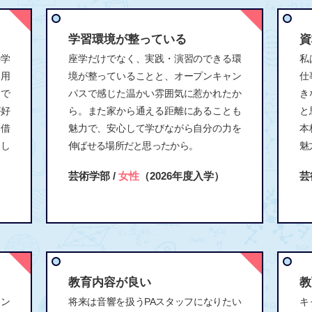
学習環境が整っている
資
の学
座学だけでなく、実践・演習のできる環
私
利用
境が整っていることと、オープンキャン
仕
まで
パスで感じた温かい雰囲気に惹かれたか
き
が好
ら。また家から通える距離にあることも
と
も借
魅力で、安心して学びながら自分の力を
本
まし
伸ばせる場所だと思ったから。
魅
芸術学部 /
女性
（2026年度入学）
芸
教育内容が良い
教
ャン
将来は音響を扱うPAスタッフになりたい
キ