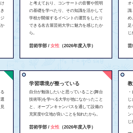
受け
と考えており、コンサートの音響や照明
オ
っき
の基礎を学べたり、その知識を活かして
識
ージ
学校が開催するイベントの運営をしたり
め
ばか
できる名古屋芸術大学に魅力を感じたか
足
ら。
じ
芸術学部 /
女性
（2026年度入学）
芸
学習環境が整っている
教
べる
自分が勉強したいと思っていること(舞台
・
事選
技術等)を学べる大学が他になかったこと
じ
を見
と、オープンキャンパスを通して設備の
か
充実度や立地が良いことを知れたから。
ン
じ
芸術学部 /
女性
（2026年度入学）