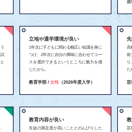
芸
立地や通学環境が良い
先
よう
1年次に子どもに関わる幅広い知識を身に
高
試
つけ、2年次に自分の興味に合わせてコー
術
こと
スを選択できるというところに魅力を感
り
じたから。
た
教育学部 /
女性
（2026年度入学）
芸
教育内容が良い
教
や、
生徒の満足度が高いこととのんびりした
芸