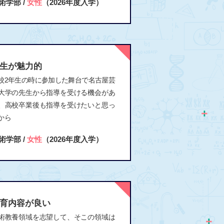
術学部 /
女性
（2026年度入学）
生が魅力的
校2年生の時に参加した舞台で名古屋芸
大学の先生から指導を受ける機会があ
、高校卒業後も指導を受けたいと思っ
から
術学部 /
女性
（2026年度入学）
育内容が良い
術教養領域を志望して、そこの領域は