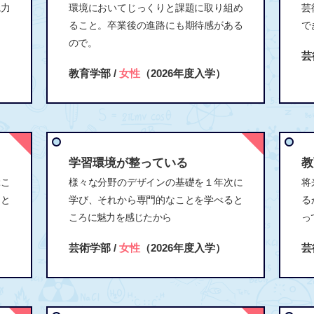
魅力
環境においてじっくりと課題に取り組め
芸
ること。卒業後の進路にも期待感がある
で
ので。
芸
教育学部 /
女性
（2026年度入学）
学習環境が整っている
教
ぶこ
様々な分野のデザインの基礎を１年次に
将
こと
学び、それから専門的なことを学べると
る
ころに魅力を感じたから
っ
芸術学部 /
女性
（2026年度入学）
芸