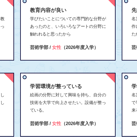
教育内容が良い
先
術教
学びたいことについての専門的な分野が
名
かっ
あったのと、いろいろなアートの分野に
作
触れれると思ったから
た
芸術学部 /
女性
（2026年度入学）
芸
学習環境が整っている
学
求し
絵画の分野に対して興味を持ち、自分の
名
実し
技術を大学で向上させたい。設備が整っ
で
ている。
来
芸術学部 /
女性
（2026年度入学）
芸