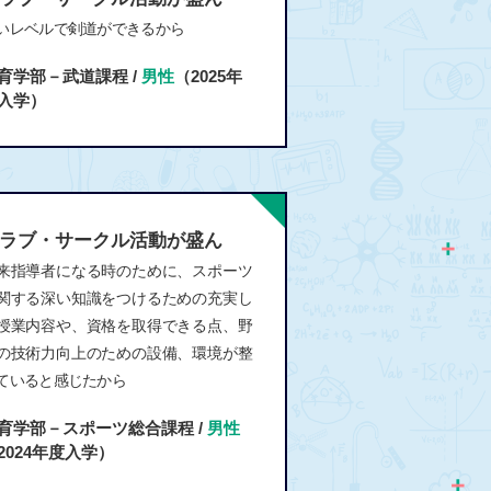
いレベルで剣道ができるから
育学部－武道課程 /
男性
（2025年
入学）
ラブ・サークル活動が盛ん
来指導者になる時のために、スポーツ
関する深い知識をつけるための充実し
授業内容や、資格を取得できる点、野
の技術力向上のための設備、環境が整
ていると感じたから
育学部－スポーツ総合課程 /
男性
2024年度入学）