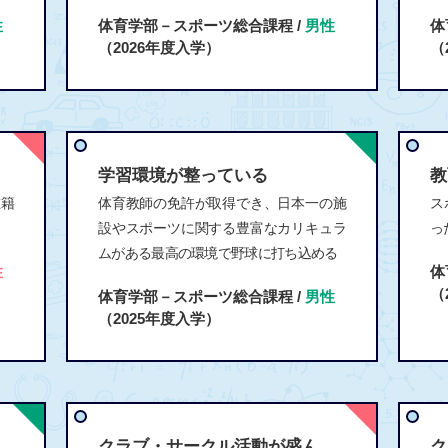
性
体育学部－スポーツ総合課程 /
男性
体
（2026年度入学）
（
学習環境が整っている
教
在籍
体育教師の免許が取得でき、日本一の施
ス
設やスポーツに関する豊富なカリキュラ
っ
ムがある最高の環境で野球に打ち込める
性
体
（
体育学部－スポーツ総合課程 /
男性
（2025年度入学）
クラブ・サークル活動が盛ん
ク