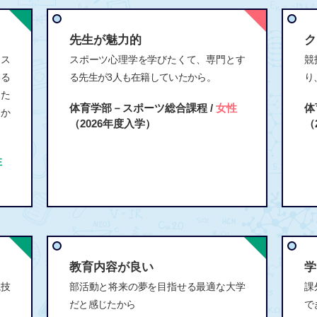
先生が魅力的
ク
、ス
スポーツ心理学を学びたくて、専門とす
競
いる
る先生が3人も在籍していたから。
り
あた
体育学部－スポーツ総合課程 /
女性
体
たか
（2026年度入学）
（
性
教育内容が良い
学
競技
部活動と将来の夢を目指せる最適な大学
課
だと感じたから
で