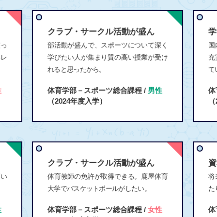
クラブ・サークル活動が盛ん
学
整っ
部活動が盛んで、スポーツについて深く
国
いレ
学びたい人が集まり質の高い授業が受け
充
れると思ったから。
て
性
体育学部－スポーツ総合課程 /
男性
体
（2024年度入学）
（
クラブ・サークル活動が盛ん
資
高い
体育教師の免許が取得できる。鹿屋体育
将
大学でバスケットボールがしたい。
た
性
体育学部－スポーツ総合課程 /
女性
体