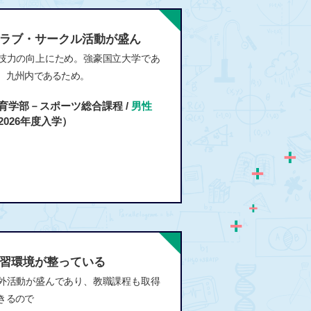
ラブ・サークル活動が盛ん
技力の向上にため。強豪国立大学であ
、九州内であるため。
育学部－スポーツ総合課程 /
男性
2026年度入学）
習環境が整っている
外活動が盛んであり、教職課程も取得
きるので