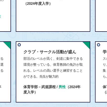
（2024年度入学）
性
クラブ・サークル活動が盛ん
学
がる
部活のレベルが高く、剣道に集中できる
ス
た選
環境が整っている、体育教師の免許が取
り
来る
れる。レベルの高い選手と練習すること
集
ができる。先生が魅力的
ら
年
体育学部－武道課程 /
男性
（2024年
体
度入学）
（