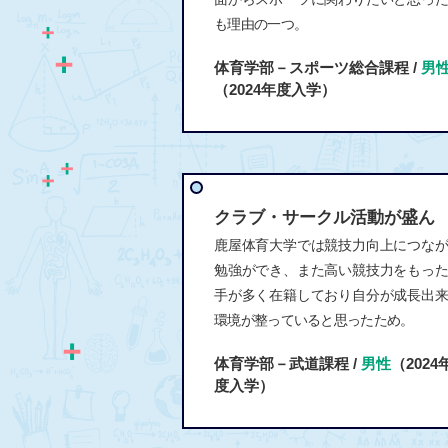
も理由の一つ。
体育学部－スポーツ総合課程 /
男
（2024年度入学）
クラブ・サークル活動が盛ん
鹿屋体育大学では競技力向上につな
勉強ができ、また高い競技力をもっ
手が多く在籍しており自分が成長出
環境が整っていると思ったため。
体育学部－武道課程 /
男性
（2024
度入学）