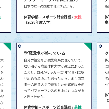
め
日本で唯一の国立体育大学だから。
高
性
体育学部－スポーツ総合課程 /
女性
体
（2025年度入学）
度
学習環境が整っている
ク
育大
自分の祖父母が鹿児島県に住んでいて、
将
サッ
幼い頃から鹿屋体育大学が身近にあった
に
ツを
ことと、自分がサッカーに4年間真剣に取
た
関わ
り組める環境だと思ったから。また国立
球
に
唯一の体育大学で充実した研究施設を使
っ
ンタ
ってパフォーマンスの向上にもつながる
体
究が
と思ったから。
（
たな
体育学部－スポーツ総合課程 /
男性
たの