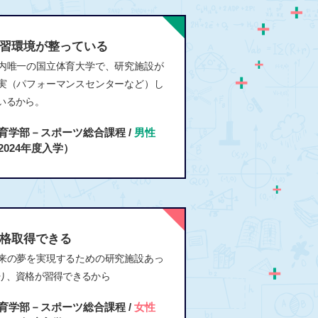
習環境が整っている
内唯一の国立体育大学で、研究施設が
実（パフォーマンスセンターなど）し
いるから。
育学部－スポーツ総合課程 /
男性
2024年度入学）
格取得できる
来の夢を実現するための研究施設あっ
り、資格が習得できるから
育学部－スポーツ総合課程 /
女性