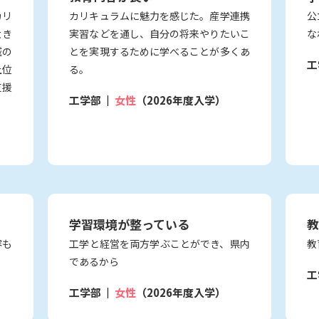
カリ
カリキュラムに魅力を感じた。産学連携
公
大き
実習などを通し、自分の将来やりたいこ
な
域の
とを実現するために学べることが多くあ
工
上位
る。
支援
工学部
女性
（2026年度入学）
学習環境が整っている
教
容も
工学と経営を両方学ぶことができ、県内
教
であるから
工
工学部
女性
（2026年度入学）