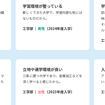
学習環境が整っている
学
設備
新しくできた大学で、学習内容も他には
前
ないものだから。
味
そ
工学部
男性
（2024年度入学）
ル
工
立地や通学環境が良い
入
、マ
三条に建つ大学であり、金属加工などを
ア
じた
深く学べると感じたから。
い
工学部
女性
（2023年度入学）
工