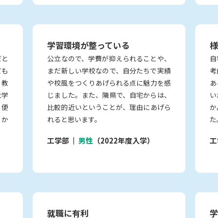
学習環境が整っている
様
だと
公立なので、学費が抑えられることや、
自
ても
まだ新しい学校なので、自分たちで実績
考
く教
や校風をつくりあげられる点に魅力を感
あ
大学
じました。また、隣県で、自宅からは、
い
、便
比較的近いということが、理由にあげら
か
るか
れると思います。
た
工学部
男性
（2022年度入学）
工
就職に有利
学