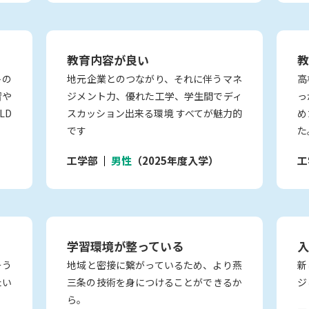
教育内容が良い
教
トの
地元企業とのつながり、それに伴うマネ
高
習や
ジメント力、優れた工学、学生間でディ
っ
LD
スカッション出来る環境 すべてが魅力的
め
です
た
工学部
男性
（2025年度入学）
工
学習環境が整っている
入
そう
地域と密接に繋がっているため、より燕
新
たい
三条の技術を身につけることができるか
ジ
ら。