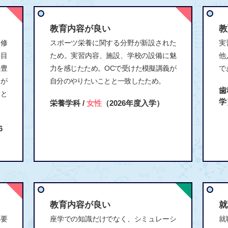
教育内容が良い
教
履修
スポーツ栄養に関する分野が新設された
実
科目
ため。実習内容、施設、学校の設備に魅
他
ル豊
力を感じたため。OCで受けた模擬講義が
で
金が
自分のやりたいことと一致したため。
歯
もと
学
栄養学科 /
女性
（2026年度入学）
6
教育内容が良い
就
必要
座学での知識だけでなく、シミュレーシ
就