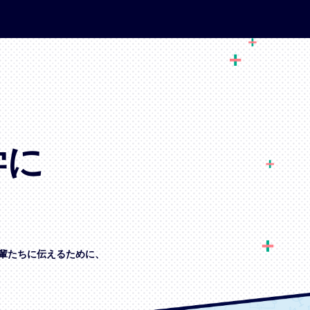
学に
輩たちに伝えるために、
、