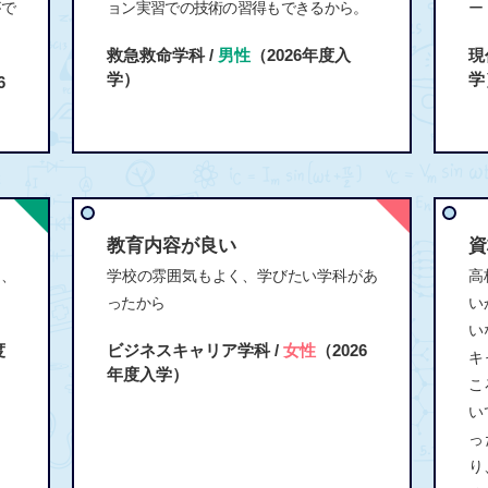
がで
ョン実習での技術の習得もできるから。
ー
救急救命学科 /
男性
（2026年度入
現
学）
学
6
教育内容が良い
資
て、
学校の雰囲気もよく、学びたい学科があ
高
ったから
い
い
度
ビジネスキャリア学科 /
女性
（2026
キ
年度入学）
こ
い
っ
り