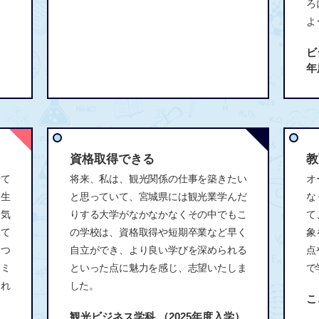
ろ
よ
ビ
年
資格取得できる
教
せて
将来、私は、観光関係の仕事を築きたい
オ
と生
と思っていて、宮城県には観光業学んだ
な
和気
りする大学がなかなかなくその中でもこ
て
見て
の学校は、資格取得や短期卒業など早く
象
みつ
自立ができ、より良い学びを深められる
点
コミ
といった点に魅力を感じ、志望いたしま
で
られ
した。
こ
観光ビジネス学科
（2025年度入学）