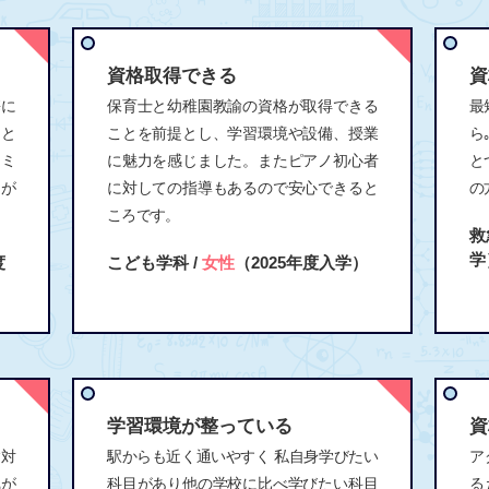
資格取得できる
資
携に
保育士と幼稚園教諭の資格が取得できる
最
こと
ことを前提とし、学習環境や設備、授業
ら
コミ
に魅力を感じました。またピアノ初心者
と
とが
に対しての指導もあるので安心できると
の
ころです。
救
学
度
こども学科 /
女性
（2025年度入学）
学習環境が整っている
資
験対
駅からも近く通いやすく 私自身学びたい
ア
気が
科目があり他の学校に比べ学びたい科目
る