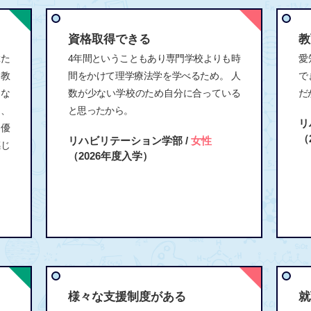
資格取得できる
教
輩た
4年間ということもあり専門学校よりも時
愛
を教
間をかけて理学療法学を学べるため。 人
で
うな
数が少ない学校のため自分に合っている
だ
く、
と思ったから。
リ
も優
（
リハビリテーション学部 /
女性
感じ
（2026年度入学）
様々な支援制度がある
就