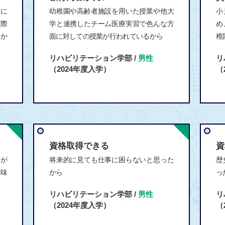
学に
幼稚園や高齢者施設を用いた授業や他大
小
実際
学と連携したチーム医療実習で色んな方
め
るか
面に対しての授業が行われているから
稚
リハビリテーション学部 /
男性
リ
（2024年度入学）
（
資格取得できる
資
舎が
将来的に見ても仕事に困らないと思った
歴
興味
から
っ
リハビリテーション学部 /
男性
リ
（2024年度入学）
（