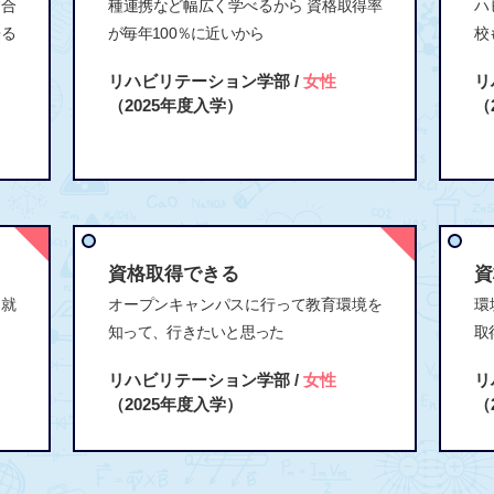
験合
種連携など幅広く学べるから 資格取得率
ハ
来る
が毎年100％に近いから
校
リハビリテーション学部 /
女性
リ
（2025年度入学）
（
資格取得できる
資
 就
オープンキャンパスに行って教育環境を
環
知って、行きたいと思った
取
リハビリテーション学部 /
女性
リ
（2025年度入学）
（