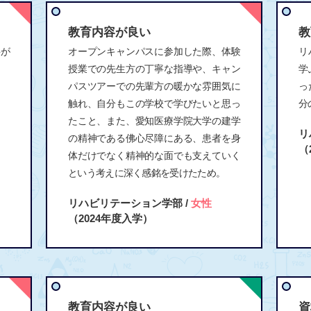
教育内容が良い
教
科が
オープンキャンパスに参加した際、体験
リ
授業での先生方の丁寧な指導や、キャン
学
パスツアーでの先輩方の暖かな雰囲気に
っ
触れ、自分もこの学校で学びたいと思っ
分
たこと、また、愛知医療学院大学の建学
リ
の精神である佛心尽障にある、患者を身
（
体だけでなく精神的な面でも支えていく
という考えに深く感銘を受けたため。
リハビリテーション学部 /
女性
（2024年度入学）
教育内容が良い
資