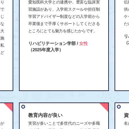
取り
愛知医科大学との連携や、豊富な臨床実
伝
がで
習施設があり、入学前スクールや担任制
供
同じ
学習アドバイザー制度などの入学前から
ケ
にな
卒業後まで手厚くサポートしてくださる
た
院大
ところにとても魅力を感じたからです。
リ
護施
（
リハビリテーション学部 /
女性
る私
（2025年度入学）
など
教育内容が良い
資
トが
実習が多いことで多世代のニーズや多職
名