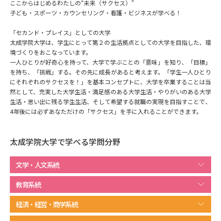
専門学校の資料請求
大学院の資料請求
ここからはじめるわたしの“未来（サクセス）”
子ども・スポーツ・カウンセリング・看護・ビジネスが学べる！
大学入学共通テスト「受験案
留学・進学関連、塾・予備校
内」の請求
「セカンド・プレイス」としての大学
太成学院大学は、学生にとって第２の生活拠点としての大学を目指した、環
大学入学共通テスト「受験上の
境づくりをおこなっています。
高等学校卒業程度認定試験
配慮案内」の請求
一人ひとりが好奇心を持って、大学で学ぶことの「意味」を知り、「目標」
を持ち、「挑戦」する。その先に成長があると考えます。「学生一人ひとり
幼稚園教員資格認定試験
にそれぞれのサクセスを！」を基本コンセプトに、大学を卒業することは当
小学校教員資格認定試験
然として、充実した大学生活・満足感のある大学生活・やりがいのある大学
生活・思い出に残る学生生活、そして希望する就職の実現を目指すことで、
高等学校（情報）教員資格認定
4年後には必ずあなただけの「サクセス」を手に入れることができます。
試験
太成学院大学で学べる学問分野
大学研究
大学検索
文学・人文系統
教育系統
大学で学べる内容や特徴を調べる
経済・経営・商学系統
国際・グローバルに強い大学特
新増設大学・学部・学科特集
集