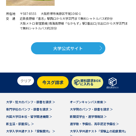
所在地
〒587-8555 大阪府堺市美原区平尾1060-1
交 通
近鉄長野線「喜志」駅西口から大学正門まで無料シャトルバス約9分
大阪メトロ 御堂筋線/南海高野線「なかもず」駅2番出口/北出口から大学正門ま
で無料シャトルバス約28分
大学公式サイト
クリア
資料請求BOX
今スグ請求
に入れる
資料請求BOX
大学・短大のパンフ・願書を請求 ＞
オープンキャンパス検索 ＞
専門学校のパンフ・願書を請求 ＞
大学院のパンフ・願書を請求 ＞
外国大学日本校・留学関連機関 ＞
新聞奨学会・進学情報誌 ＞
新生活・部屋探し ＞
進学塾・予備校、高卒認定予備校 ＞
大学入学共通テスト「受験案内」 ＞
大学入学共通テスト「受験上の配慮案内」
＞