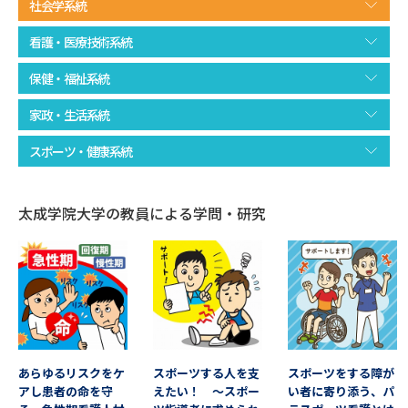
社会学系統
データサイエンス特集
奨学金・特待生制度特集
看護・医療技術系統
保健・福祉系統
デジタルパンフレット
進路の３択
家政・生活系統
新学年スタート号特集ページ
新学年スタート号特集ページ
（高3生用）
（高2生用）
スポーツ・健康系統
SELFBRAND特集ページ
太成学院大学の教員による学問・研究
オープンキャンパスなどを調べる
オープンキャンパス検索
実施プログラムから探す
来場型・Web型イベント特集
夢ナビライブ
あらゆるリスクをケ
スポーツする人を支
スポーツをする障が
アし患者の命を守
えたい！ ～スポー
い者に寄り添う、パ