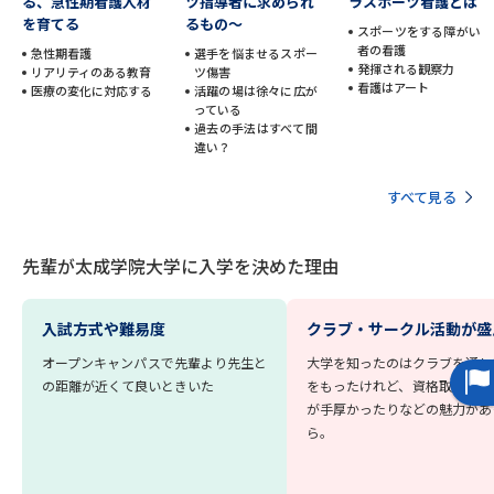
受験準備
資料検索
る、急性期看護人材
ツ指導者に求められ
ラスポーツ看護とは
を育てる
るもの～
スポーツをする障がい
者の看護
急性期看護
選手を悩ませるスポー
発揮される観察力
リアリティのある教育
ツ傷害
志望校・出願校を調べる
看護はアート
医療の変化に対応する
活躍の場は徐々に広が
っている
過去の手法はすべて間
併願校選び
受験スケジュールを立てよう
違い？
すべて見る
先輩が入学を決めた理由
テレメール全国一斉進学調査
先輩が太成学院大学に入学を決めた理由
新生活お役立ちガイド
入試方式や難易度
クラブ・サークル活動が盛
学問発見
学問検索
オープンキャンパスで先輩より先生と
大学を知ったのはクラブを通し
の距離が近くて良いときいた
をもったけれど、資格取得のサ
が手厚かったりなどの魅力があ
ら。
大学で学びたい学問発見