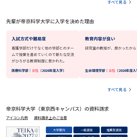
学問のミニ講義「夢ナビ講義」
学問分野解説
すべて見る
学問の教科書
夢ナビライブ
先輩が帝京科学大学に入学を決めた理由
ユーザーサポート
入試方式や難易度
教育内容が良い
看護学部だけでなく他の学部とのチー
研究室の教授が、良かったから
Ｑ＆Ａ よくあるご質問
大学進学IDについて
ムで授業を進めていくので新たな交流
がひろがる教育制度に惹かれた。
資料の料金の
受付内容・発送状況の確認
医療科学部｜
女性
（2026年度入学）
生命環境学部｜
女性
（2026年度
お支払いについて
テレメール
個人情報取扱規定
お支払いサイト
すべて見る
テレメール進学カタログ
特定商取引表記
訂正のご案内
帝京科学大学（東京西キャンパス）の資料請求
アイコン凡例
資料請求上のご注意
大学案内
一般選抜
推薦型選抜