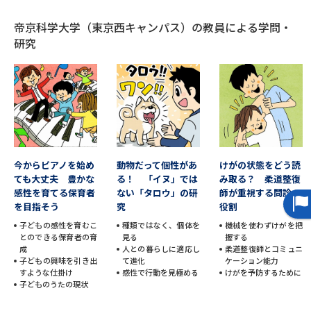
受験準備
資料検索
帝京科学大学（東京西キャンパス）の教員による学問・
研究
志望校・出願校を調べる
併願校選び
受験スケジュールを立てよう
先輩が入学を決めた理由
テレメール全国一斉進学調査
今からピアノを始め
動物だって個性があ
けがの状態をどう読
新生活お役立ちガイド
ても大丈夫 豊かな
る！ 「イヌ」では
み取る？ 柔道整復
感性を育てる保育者
ない「タロウ」の研
師が重視する問診の
を目指そう
究
役割
学問発見
学問検索
子どもの感性を育むこ
種類ではなく、個体を
機械を使わずけがを把
とのできる保育者の育
見る
握する
成
人との暮らしに適応し
柔道整復師とコミュニ
子どもの興味を引き出
て進化
ケーション能力
すような仕掛け
感性で行動を見極める
けがを予防するために
大学で学びたい学問発見
子どものうたの現状