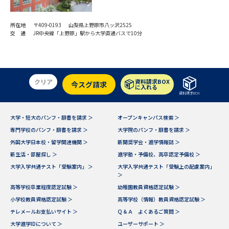
所在地
〒409-0193 山梨県上野原市八ッ沢2525
交 通
JR中央線「上野原」駅から大学直通バスで10分
クリア
資料請求BOX
今スグ請求
に入れる
資料請求BOX
大学・短大のパンフ・願書を請求 ＞
オープンキャンパス検索 ＞
専門学校のパンフ・願書を請求 ＞
大学院のパンフ・願書を請求 ＞
外国大学日本校・留学関連機関 ＞
新聞奨学会・進学情報誌 ＞
新生活・部屋探し ＞
進学塾・予備校、高卒認定予備校 ＞
大学入学共通テスト「受験案内」 ＞
大学入学共通テスト「受験上の配慮案内」
＞
高等学校卒業程度認定試験 ＞
幼稚園教員資格認定試験 ＞
小学校教員資格認定試験 ＞
高等学校（情報）教員資格認定試験 ＞
テレメールお支払いサイト ＞
Ｑ＆Ａ よくあるご質問 ＞
大学進学IDについて ＞
ユーザーサポート ＞