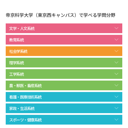
データサイエンス特集
奨学金・特待生制度特集
帝京科学大学（東京西キャンパス）で学べる学問分野
デジタルパンフレット
進路の３択
文学・人文系統
教育系統
新学年スタート号特集ページ
新学年スタート号特集ページ
（高3生用）
（高2生用）
社会学系統
SELFBRAND特集ページ
理学系統
オープンキャンパスなどを調べる
工学系統
農・獣医・畜産系統
オープンキャンパス検索
実施プログラムから探す
看護・医療技術系統
来場型・Web型イベント特集
夢ナビライブ
家政・生活系統
スポーツ・健康系統