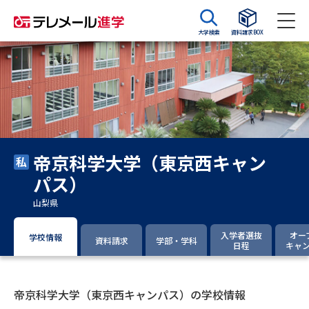
大学検索
資料請求BOX
資料請求
資料検索
大学・短大の資料種類から請求
帝京科学大学（東京西キャン
大学パンフ
学部・学科パンフ
パス）
総合型選抜・学校推薦型選抜 募
大学入学共通テスト利用選抜の
山梨県
集要項＆願書
募集要項＆願書
入学者選抜
オー
学校情報
過去問題集
資料請求
学部・学科
日程
キャ
大学・短大以外の資料から請求
帝京科学大学（東京西キャンパス）の学校情報