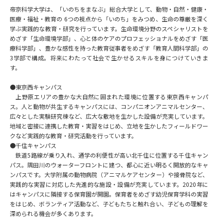
専門学校の資料請求
大学院の資料請求
帝京科学大学は、「いのちをまなぶ」総合大学として、動物・自然・健康・
医療・福祉・教育の 6つの視点から「いのち」をみつめ、生命の尊厳を深く
大学入学共通テスト「受験案
留学・進学関連、塾・予備校
学ぶ実践的な教育・研究を行っています。生命環境分野のスペシャリストを
内」の請求
めざす「生命環境学部」、心と体のケアのプロフェッショナルをめざす「医
療科学部」、豊かな感性を持った教育従事者をめざす「教育人間科学部」の
大学入学共通テスト「受験上の
高等学校卒業程度認定試験
3学部で構成。将来にわたって社会で生かせるスキルを身につけていきま
配慮案内」の請求
す。
幼稚園教員資格認定試験
小学校教員資格認定試験
●東京西キャンパス
上野原エリアの豊かな大自然に囲まれた環境に位置する東京西キャンパ
高等学校（情報）教員資格認定
ス。人と動物が共生するキャンパスには、コンパニオンアニマルセンター、
試験
広々とした実験研究棟など、広大な敷地を生かした設備が充実しています。
地域と密接に連携した教育・実習をはじめ、立地を生かしたフィールドワー
クなど実践的な教育・研究活動を行っています。
●千住キャンパス
大学研究
大学検索
鉄道5路線が乗り入れ、通学の利便性が高い北千住に位置する千住キャン
パス。隅田川のウォーターフロントに建つ、都心に近い明るく開放的なキャ
ンパスです。大学附属の動物病院（アニマルケアセンター）や接骨院など、
大学で学べる内容や特徴を調べる
実践的な実習に対応した先進的な施設・設備が充実しています。2020年に
はキャンパスに隣接する保育園が開園。保育者をめざす幼児保育学科の実習
をはじめ、ボランティア活動など、子どもたちと触れ合い、子どもの理解を
国際・グローバルに強い大学特
新増設大学・学部・学科特集
深められる機会が多くあります。
集