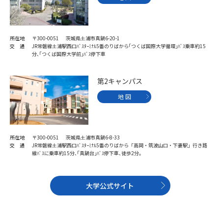
受験準備
資料検索
志望校・出願校を調べる
所在地
〒300-0051 茨城県土浦市真鍋6-20-1
交 通
JR常磐線土浦駅西口ﾊﾞｽﾀｰﾐﾅﾙ5番のりばから｢つくば国際大学循環｣ﾊﾞｽ乗車約15
分､｢つくば国際大学前｣ﾊﾞｽ停下車
併願校選び
受験スケジュールを立てよう
第2キャンパス
先輩が入学を決めた理由
テレメール全国一斉進学調査
地 図
新生活お役立ちガイド
所在地
〒300-0051 茨城県土浦市真鍋6-8-33
交 通
JR常磐線土浦駅西口ﾊﾞｽﾀｰﾐﾅﾙ5番のりばから「高岡・筑波山口・下妻駅」行き路
線ﾊﾞｽに乗車約15分､｢真鍋台｣ﾊﾞｽ停下車､徒歩2分｡
学問発見
学問検索
大学公式サイト
大学で学びたい学問発見