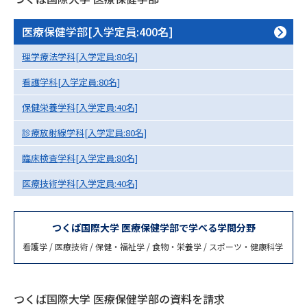
専門学校の資料請求
大学院の資料請求
医療保健学部[入学定員:400名]
大学入学共通テスト「受験案
留学・進学関連、塾・予備校
内」の請求
理学療法学科[入学定員:80名]
大学入学共通テスト「受験上の
高等学校卒業程度認定試験
看護学科[入学定員:80名]
配慮案内」の請求
保健栄養学科[入学定員:40名]
幼稚園教員資格認定試験
小学校教員資格認定試験
診療放射線学科[入学定員:80名]
高等学校（情報）教員資格認定
試験
臨床検査学科[入学定員:80名]
医療技術学科[入学定員:40名]
大学研究
大学検索
つくば国際大学 医療保健学部で学べる学問分野
看護学 / 医療技術 / 保健・福祉学 / 食物・栄養学 / スポーツ・健康科学
大学で学べる内容や特徴を調べる
国際・グローバルに強い大学特
つくば国際大学 医療保健学部の資料を請求
新増設大学・学部・学科特集
集