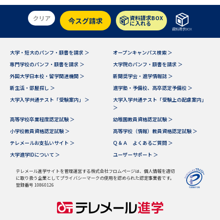
学問のミニ講義「夢ナビ講義」
学問分野解説
クリア
資料請求BOX
今スグ請求
に入れる
学問の教科書
夢ナビライブ
資料請求BOX
大学・短大のパンフ・願書を請求 ＞
オープンキャンパス検索 ＞
ユーザーサポート
専門学校のパンフ・願書を請求 ＞
大学院のパンフ・願書を請求 ＞
外国大学日本校・留学関連機関 ＞
新聞奨学会・進学情報誌 ＞
Ｑ＆Ａ よくあるご質問
大学進学IDについて
新生活・部屋探し ＞
進学塾・予備校、高卒認定予備校 ＞
大学入学共通テスト「受験案内」 ＞
大学入学共通テスト「受験上の配慮案内」
資料の料金の
＞
受付内容・発送状況の確認
お支払いについて
高等学校卒業程度認定試験 ＞
幼稚園教員資格認定試験 ＞
小学校教員資格認定試験 ＞
高等学校（情報）教員資格認定試験 ＞
テレメール
個人情報取扱規定
お支払いサイト
テレメールお支払いサイト ＞
Ｑ＆Ａ よくあるご質問 ＞
大学進学IDについて ＞
ユーザーサポート ＞
テレメール進学カタログ
特定商取引表記
訂正のご案内
テレメール進学サイトを管理運営する株式会社フロムページは、個人情報を適切
に取り扱う企業としてプライバシーマークの使用を認められた認定事業者です。
登録番号 10860126