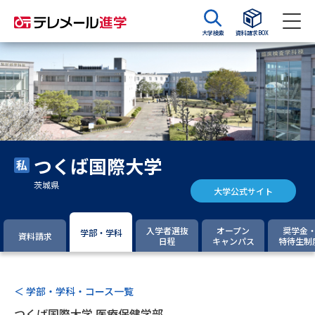
大学検索
資料請求BOX
資料請求
資料検索
大学・短大の資料種類から請求
つくば国際大学
大学パンフ
学部・学科パンフ
茨城県
大学公式サイト
総合型選抜・学校推薦型選抜 募
大学入学共通テスト利用選抜の
集要項＆願書
募集要項＆願書
入学者選抜
オープン
奨学金
学部・学科
資料請求
日程
キャンパス
特待生制
過去問題集
大学・短大以外の資料から請求
＜ 学部・学科・コース一覧
つくば国際大学 医療保健学部