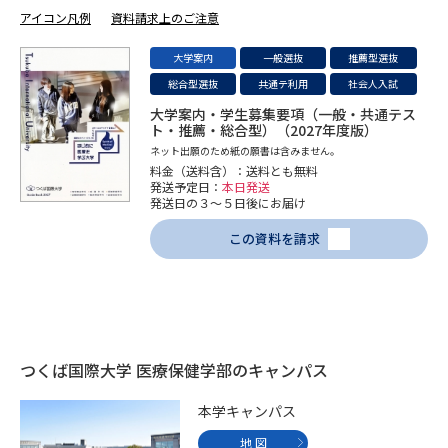
アイコン凡例
資料請求上のご注意
データサイエンス特集
奨学金・特待生制度特集
大学案内
一般選抜
推薦型選抜
総合型選抜
共通テ利用
社会人入試
デジタルパンフレット
進路の３択
大学案内・学生募集要項（一般・共通テス
ト・推薦・総合型）（2027年度版）
新学年スタート号特集ページ
新学年スタート号特集ページ
ネット出願のため紙の願書は含みません。
（高3生用）
（高2生用）
料金（送料含）：送料とも無料
発送予定日：
本日発送
発送日の３～５日後にお届け
SELFBRAND特集ページ
この資料を請求
オープンキャンパスなどを調べる
オープンキャンパス検索
実施プログラムから探す
来場型・Web型イベント特集
夢ナビライブ
つくば国際大学 医療保健学部のキャンパス
本学キャンパス
地 図