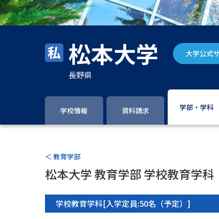
松本大学
大学公式
長野県
学部・学科
学校情報
資料請求
＜ 教育学部
松本大学 教育学部 学校教育学科
学校教育学科[入学定員:50名（予定）]