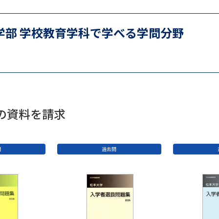
SELFBRAND特集ページ
学部 学校教育学科で学べる学問分野
オープンキャンパスなどを調
オープンキャンパス検索
実施プログラ
来場型・Web型イベント特集
夢ナビ
科の資料を請求
受験準備
問
過去問
志望校・出願校を調べる
併願校選び
受験スケジュールを立てよ
テレメール全国一斉進学調査
新生活お