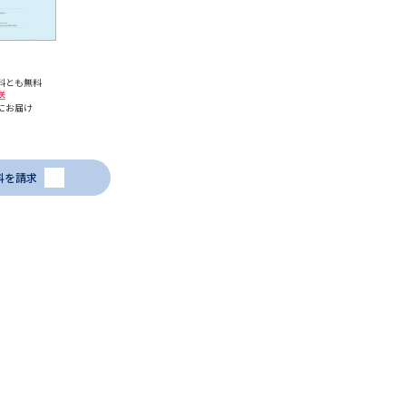
学問検索
料とも無料
送
にお届け
野解説
学問の教科書
夢ナビライブ
料を請求
いて
このサイトについて
・発送状況の確認
テレメール
お支払いサイト
問合せ先
テレメール進学カタログ
訂正のご案内