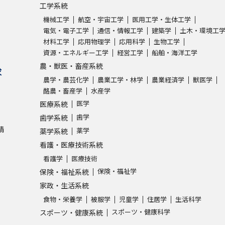
工学系統
機械工学
航空・宇宙工学
医用工学・生体工学
電気・電子工学
通信・情報工学
建築学
土木・環境工
材料工学
応用物理学
応用科学
生物工学
資源・エネルギー工学
経営工学
船舶・海洋工学
農・獣医・畜産系統
求
農学・農芸化学
農業工学・林学
農業経済学
獣医学
酪農・畜産学
水産学
医学
医療系統
歯学
歯学系統
請
薬学
薬学系統
看護・医療技術系統
看護学
医療技術
保険・福祉学
保険・福祉系統
家政・生活系統
食物・栄養学
被服学
児童学
住居学
生活科学
スポーツ・健康科学
スポーツ・健康系統