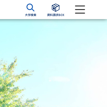
大学検索
資料請求BOX
資料検索
求
願書
＆願書
過去問題集
求
留学・進学関連、塾・予備校