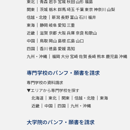
東北
青森
岩手
宮城
秋田
山形
福島
関東
茨城
栃木
群馬
埼玉
千葉
東京
神奈川
山梨
信越・北陸
新潟
長野
富山
石川
福井
東海
静岡
岐阜
愛知
三重
近畿
滋賀
京都
大阪
兵庫
奈良
和歌山
中国
鳥取
岡山
島根
広島
山口
四国
香川
徳島
愛媛
高知
九州・沖縄
福岡
大分
宮崎
佐賀
長崎
熊本
鹿児島
沖縄
専門学校のパンフ・願書を請求
専門学校の資料請求
▼エリアから専門学校を探す
北海道
東北
関東
信越・北陸
東海
近畿
中国
四国
九州・沖縄
大学院のパンフ・願書を請求