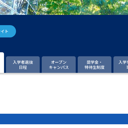
大学入学共通テスト「受験案内」の請求
大学入学共通テスト「受験上の配慮案内
幼稚園教員資格認定試験
小学校教員資
サイト
高等学校（情報）教員資格認定試験
大学研究
入学者選抜
オープン
奨学金・
入学
日程
キャンパス
特待生制度
大学で学べる内容や特徴を調
新増設大学・学部・学科特集
国際・グ
データサイエンス特集
奨学金・特待生
進路の３択
新学年スタート号特集ペー
新学年スタート号特集ページ（高2生用