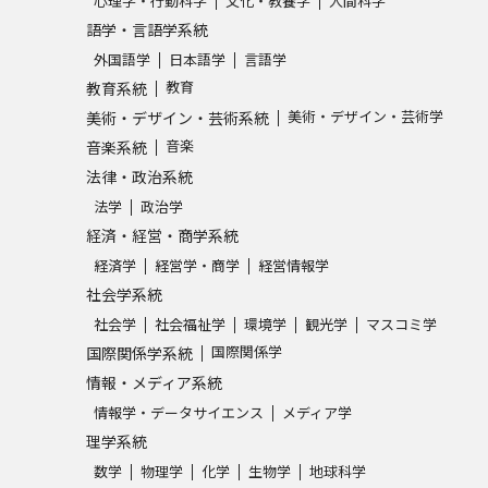
心理学・行動科学
文化・教養学
人間科学
語学・言語学系統
外国語学
日本語学
言語学
教育
教育系統
美術・デザイン・芸術学
美術・デザイン・芸術系統
音楽
音楽系統
法律・政治系統
法学
政治学
経済・経営・商学系統
経済学
経営学・商学
経営情報学
社会学系統
社会学
社会福祉学
環境学
観光学
マスコミ学
国際関係学
国際関係学系統
情報・メディア系統
情報学・データサイエンス
メディア学
理学系統
数学
物理学
化学
生物学
地球科学