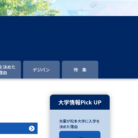
」の請求
高等学校卒業程度認定試験
格認定試験
大学検索
を決めた
デジパン
特 集
理由
べる
ローバルに強い大学特集
大学情報Pick UP
制度特集
デジタルパンフレット
先輩が松本大学に入学を
ジ（高3生用）
決めた理由
）