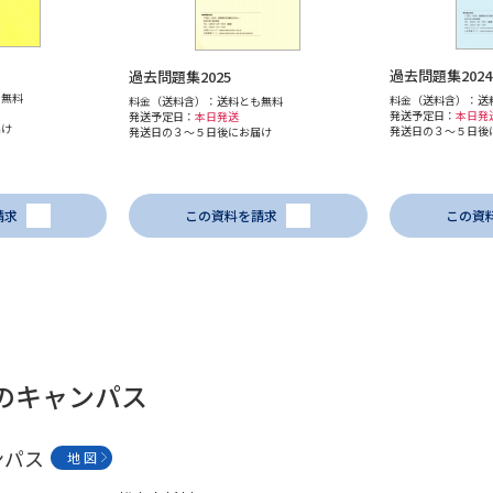
学問発見
過去問題集2024
過去問題集2025
も無料
料金（送料含）：送
料金（送料含）：送料とも無料
発送予定日：
本日発
発送予定日：
本日発送
届け
発送日の３～５日後
発送日の３～５日後にお届け
大学で学びたい学問発見
学問のミニ講義「夢ナビ講義」
学問分
請求
この資料を請求
この資
ユーザーサポート
Ｑ＆Ａ よくあるご質問
大学進学IDにつ
科のキャンパス
資料の料金の
お支払いについて
受付内容
個人情報取扱規定
特定商取引表記
お
ンパス
地 図
受験情報リンク