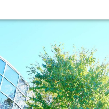
資料請求
大学・短大の資料種類から請
大学パンフ
学部・学科パンフ
総合型選抜・学校推薦型選抜 募集要項＆
大学入学共通テスト利用選抜の募集要項
大学・短大以外の資料から請
専門学校の資料請求
大学院の資料請求