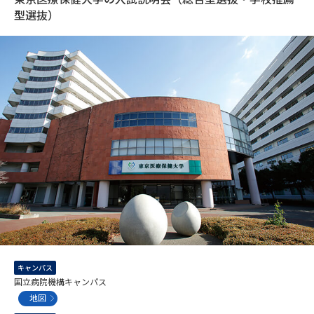
専門学校の資料請求
大学院の資料請求
型選抜）
大学入学共通テスト「受験案
留学・進学関連、塾・予備校
内」の請求
大学入学共通テスト「受験上の
高等学校卒業程度認定試験
配慮案内」の請求
幼稚園教員資格認定試験
小学校教員資格認定試験
高等学校（情報）教員資格認定
試験
大学研究
大学検索
大学で学べる内容や特徴を調べる
キャンパス
国立病院機構キャンパス
地図
国際・グローバルに強い大学特
新増設大学・学部・学科特集
集