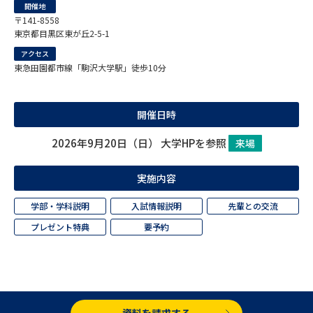
開催地
〒141-8558
データサイエンス特集
奨学金・特待生制度特集
東京都目黒区東が丘2-5-1
アクセス
デジタルパンフレット
進路の３択
東急田園都市線「駒沢大学駅」徒歩10分
新学年スタート号特集ページ
新学年スタート号特集ページ
（高3生用）
（高2生用）
開催日時
2026年9月20日（日） 大学HPを参照
来場
SELFBRAND特集ページ
実施内容
オープンキャンパスなどを調べる
学部・学科説明
入試情報説明
先輩との交流
オープンキャンパス検索
実施プログラムから探す
プレゼント特典
要予約
来場型・Web型イベント特集
夢ナビライブ