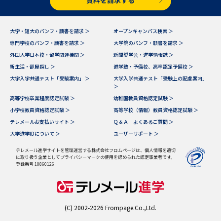
受験準備
資料検索
資料を請求する
大学・短大のパンフ・願書を請求 ＞
オープンキャンパス検索 ＞
志望校・出願校を調べる
専門学校のパンフ・願書を請求 ＞
大学院のパンフ・願書を請求 ＞
外国大学日本校・留学関連機関 ＞
新聞奨学会・進学情報誌 ＞
併願校選び
受験スケジュールを立てよう
新生活・部屋探し ＞
進学塾・予備校、高卒認定予備校 ＞
大学入学共通テスト「受験案内」 ＞
大学入学共通テスト「受験上の配慮案内」
＞
先輩が入学を決めた理由
テレメール全国一斉進学調査
高等学校卒業程度認定試験 ＞
幼稚園教員資格認定試験 ＞
小学校教員資格認定試験 ＞
高等学校（情報）教員資格認定試験 ＞
新生活お役立ちガイド
テレメールお支払いサイト ＞
Ｑ＆Ａ よくあるご質問 ＞
大学進学IDについて ＞
ユーザーサポート ＞
テレメール進学サイトを管理運営する株式会社フロムページは、個人情報を適切
学問発見
学問検索
に取り扱う企業としてプライバシーマークの使用を認められた認定事業者です。
登録番号 10860126
大学で学びたい学問発見
(C) 2002-2026 Frompage.Co.,Ltd.