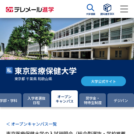
大学検索
資料請求BOX
資料請求
資料検索
大学・短大の資料種類から請求
東京医療保健大学
大学パンフ
学部・学科パンフ
東京都 千葉県 和歌山県
大学公式サイト
総合型選抜・学校推薦型選抜 募
大学入学共通テスト利用選抜の
集要項＆願書
募集要項＆願書
オープン
入学者選抜
奨学金・
学部・学科
デジパン
キャンパス
日程
特待生制度
過去問題集
大学・短大以外の資料から請求
＜ オープンキャンパス一覧
東京医療保健大学の入試説明会（総合型選抜・学校推薦