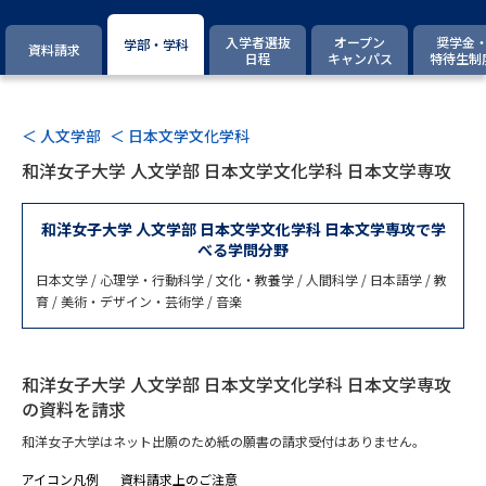
専門学校の資料請求
大学院の資料請求
入学者選抜
オープン
奨学金
学部・学科
資料請求
大学入学共通テスト「受験案
日程
キャンパス
特待生制
留学・進学関連、塾・予備校
内」の請求
大学入学共通テスト「受験上の
高等学校卒業程度認定試験
配慮案内」の請求
＜ 人文学部
＜ 日本文学文化学科
和洋女子大学 人文学部 日本文学文化学科 日本文学専攻
幼稚園教員資格認定試験
小学校教員資格認定試験
和洋女子大学 人文学部 日本文学文化学科 日本文学専攻で学
高等学校（情報）教員資格認定
べる学問分野
試験
日本文学 / 心理学・行動科学 / 文化・教養学 / 人間科学 / 日本語学 / 教
育 / 美術・デザイン・芸術学 / 音楽
大学研究
大学検索
和洋女子大学 人文学部 日本文学文化学科 日本文学専攻
の資料を請求
大学で学べる内容や特徴を調べる
和洋女子大学はネット出願のため紙の願書の請求受付はありません。
国際・グローバルに強い大学特
新増設大学・学部・学科特集
アイコン凡例
資料請求上のご注意
集