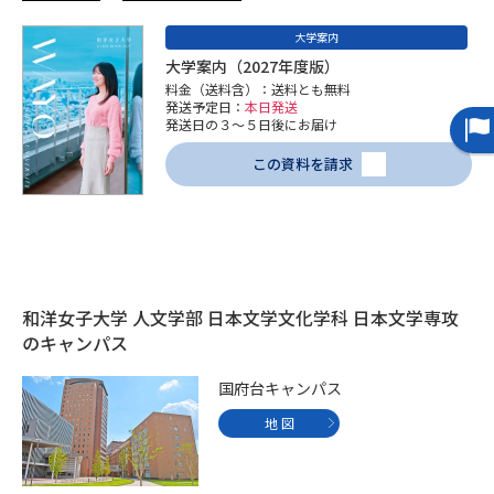
大学案内
データサイエンス特集
奨学金・特待生制度特集
大学案内（2027年度版）
料金（送料含）：送料とも無料
デジタルパンフレット
進路の３択
発送予定日：
本日発送
発送日の３～５日後にお届け
新学年スタート号特集ページ
新学年スタート号特集ページ
この資料を請求
（高3生用）
（高2生用）
SELFBRAND特集ページ
オープンキャンパスなどを調べる
和洋女子大学 人文学部 日本文学文化学科 日本文学専攻
のキャンパス
オープンキャンパス検索
実施プログラムから探す
国府台キャンパス
来場型・Web型イベント特集
夢ナビライブ
地 図