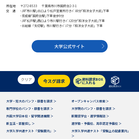
受験準備
資料検索
所在地
〒272-8533 千葉県市川市国府台2-3-1
交 通
･JR｢市川駅｣北口より松戸営業所行きﾊﾞｽ8分｢和洋女子大前｣下車
･京成線｢国府台駅｣下車徒歩9分
･JR｢松戸駅｣西口より市川駅行きﾊﾞｽ20分｢和洋女子大前｣下車
志望校・出願校を調べる
･北総線「矢切駅」市川駅行きﾊﾞｽ7分「和洋女子大前」下車
併願校選び
受験スケジュールを立てよう
大学公式サイト
先輩が入学を決めた理由
テレメール全国一斉進学調査
新生活お役立ちガイド
クリア
資料請求BOX
今スグ請求
に入れる
資料請求BOX
学問発見
学問検索
大学・短大のパンフ・願書を請求 ＞
オープンキャンパス検索 ＞
専門学校のパンフ・願書を請求 ＞
大学院のパンフ・願書を請求 ＞
外国大学日本校・留学関連機関 ＞
新聞奨学会・進学情報誌 ＞
新生活・部屋探し ＞
進学塾・予備校、高卒認定予備校 ＞
大学で学びたい学問発見
大学入学共通テスト「受験案内」 ＞
大学入学共通テスト「受験上の配慮案内」
＞