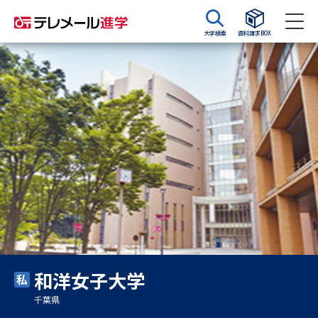
大学検索
資料請求BOX
資料請求
資料検索
大学・短大の資料種類から請求
大学パンフ
学部・学科パンフ
総合型選抜・学校推薦型選抜 募
大学入学共通テスト利用選抜の
集要項＆願書
募集要項＆願書
過去問題集
和洋女子大学
大学・短大以外の資料から請求
千葉県