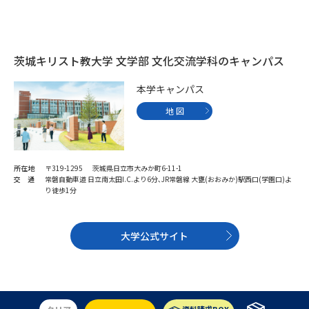
受験準備
資料検索
志望校・出願校を調べる
茨城キリスト教大学 文学部 文化交流学科のキャンパス
本学キャンパス
併願校選び
受験スケジュールを立てよう
地 図
先輩が入学を決めた理由
テレメール全国一斉進学調査
新生活お役立ちガイド
所在地
〒319-1295 茨城県日立市大みか町6-11-1
交 通
常磐自動車道 日立南太田I.C.より6分､JR常磐線 大甕(おおみか)駅西口(学園口)よ
り徒歩1分
学問発見
学問検索
大学公式サイト
大学で学びたい学問発見