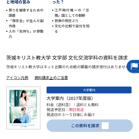
と地域の営み
った？
祭りを継承するための
江戸時代唯一の「交
データサイエンス特集
奨学金・特待生制度特集
課題
隣」国としての朝鮮
「保存会」が生んだ副
民衆の熱狂ぶり
作用
文化の比較で自分を知
デジタルパンフレット
進路の３択
人の「気持ち」が原動
る
力
新学年スタート号特集ページ
新学年スタート号特集ページ
（高3生用）
（高2生用）
茨城キリスト教大学 文学部 文化交流学科の資料を請求
SELFBRAND特集ページ
茨城キリスト教大学はネット出願のため紙の願書の請求受付はありません。
アイコン凡例
資料請求上のご注意
オープンキャンパスなどを調べる
大学案内
オープンキャンパス検索
実施プログラムから探す
大学案内（2027年度版）
料金（送料含）：送料とも無料
発送予定日：
明日発送
来場型・Web型イベント特集
夢ナビライブ
発送日の３～５日後にお届け
この資料を請求