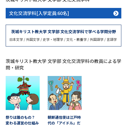
専門学校の資料請求
大学院の資料請求
文化交流学科[入学定員:60名]
大学入学共通テスト「受験案
留学・進学関連、塾・予備校
内」の請求
大学入学共通テスト「受験上の
茨城キリスト教大学 文学部 文化交流学科で学べる学問分野
高等学校卒業程度認定試験
配慮案内」の請求
日本文学 / 外国文学 / 史学・地理学 / 文化・教養学 / 外国語学 / 言語学
幼稚園教員資格認定試験
小学校教員資格認定試験
高等学校（情報）教員資格認定
茨城キリスト教大学 文学部 文化交流学科の教員による学
試験
問・研究
大学研究
大学検索
大学で学べる内容や特徴を調べる
祭りは誰のもの？
朝鮮通信使は江戸時
国際・グローバルに強い大学特
変わる運営の仕組み
代の「アイドル」だ
新増設大学・学部・学科特集
集