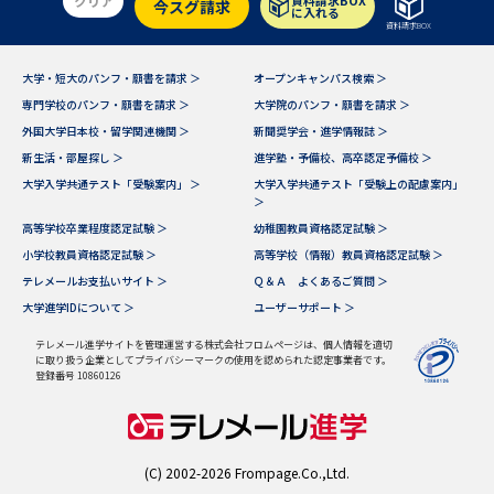
クリア
資料請求BOX
今スグ請求
学問のミニ講義「夢ナビ講義」
学問分野解説
に入れる
資料請求BOX
学問の教科書
夢ナビライブ
大学・短大のパンフ・願書を請求 ＞
オープンキャンパス検索 ＞
専門学校のパンフ・願書を請求 ＞
大学院のパンフ・願書を請求 ＞
ユーザーサポート
外国大学日本校・留学関連機関 ＞
新聞奨学会・進学情報誌 ＞
新生活・部屋探し ＞
進学塾・予備校、高卒認定予備校 ＞
大学入学共通テスト「受験案内」 ＞
大学入学共通テスト「受験上の配慮案内」
Ｑ＆Ａ よくあるご質問
大学進学IDについて
＞
高等学校卒業程度認定試験 ＞
幼稚園教員資格認定試験 ＞
資料の料金の
受付内容・発送状況の確認
小学校教員資格認定試験 ＞
高等学校（情報）教員資格認定試験 ＞
お支払いについて
テレメールお支払いサイト ＞
Ｑ＆Ａ よくあるご質問 ＞
テレメール
大学進学IDについて ＞
ユーザーサポート ＞
個人情報取扱規定
お支払いサイト
テレメール進学サイトを管理運営する株式会社フロムページは、個人情報を適切
テレメール進学カタログ
に取り扱う企業としてプライバシーマークの使用を認められた認定事業者です。
特定商取引表記
登録番号 10860126
訂正のご案内
(C) 2002-2026 Frompage.Co.,Ltd.