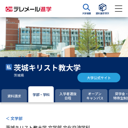
大学検索
資料請求BOX
資料請求
資料検索
大学・短大の資料種類から請求
茨城キリスト教大学
大学パンフ
学部・学科パンフ
茨城県
大学公式サイト
総合型選抜・学校推薦型選抜 募
大学入学共通テスト利用選抜の
集要項＆願書
募集要項＆願書
入学者選抜
オープン
奨学金
学部・学科
資料請求
日程
キャンパス
特待生制
過去問題集
大学・短大以外の資料から請求
＜ 文学部
茨城キリスト教大学 文学部 文化交流学科