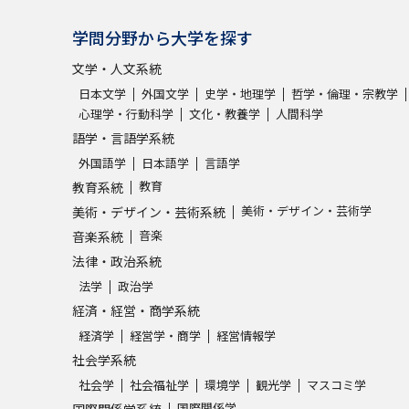
学問分野から大学を探す
文学・人文系統
日本文学
外国文学
史学・地理学
哲学・倫理・宗教学
心理学・行動科学
文化・教養学
人間科学
語学・言語学系統
外国語学
日本語学
言語学
教育
教育系統
美術・デザイン・芸術学
美術・デザイン・芸術系統
音楽
音楽系統
法律・政治系統
法学
政治学
経済・経営・商学系統
経済学
経営学・商学
経営情報学
社会学系統
社会学
社会福祉学
環境学
観光学
マスコミ学
国際関係学
国際関係学系統