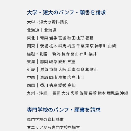
大学・短大のパンフ・願書を請求
大学・短大の資料請求
北海道
北海道
東北
青森
岩手
宮城
秋田
山形
福島
関東
茨城
栃木
群馬
埼玉
千葉
東京
神奈川
山梨
信越・北陸
新潟
長野
富山
石川
福井
東海
静岡
岐阜
愛知
三重
近畿
滋賀
京都
大阪
兵庫
奈良
和歌山
中国
鳥取
岡山
島根
広島
山口
四国
香川
徳島
愛媛
高知
九州・沖縄
福岡
大分
宮崎
佐賀
長崎
熊本
鹿児島
沖縄
専門学校のパンフ・願書を請求
専門学校の資料請求
▼エリアから専門学校を探す