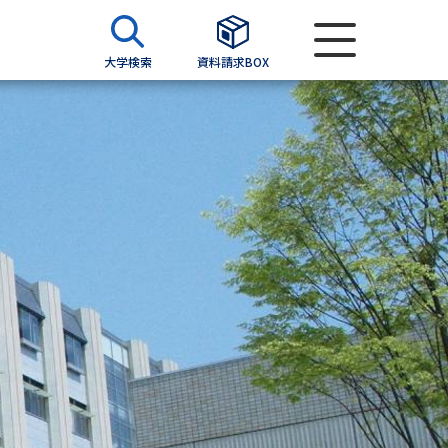
大学検索
資料請求BOX
資料検索
求
願書
＆願書
過去問題集
求
留学・進学関連、塾・予備校