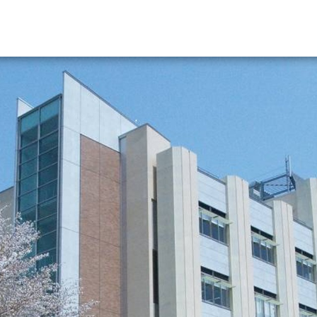
資料請求
大学・短大の資料種類から請
大学パンフ
学部・学科パンフ
総合型選抜・学校推薦型選抜 募集要項＆
大学入学共通テスト利用選抜の募集要項
大学・短大以外の資料から請
専門学校の資料請求
大学院の資料請求