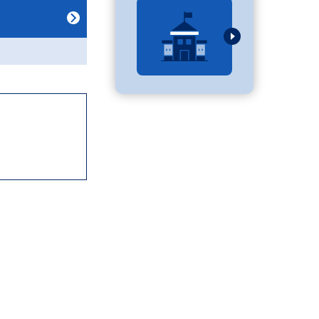
べる
ムから探す
ライブ
資料検索
う
先輩が入学を決めた理由
役立ちガイド