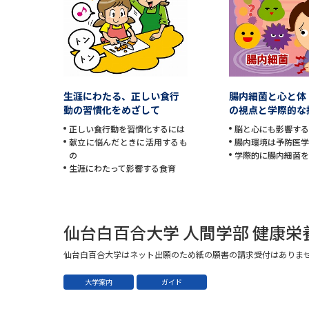
生涯にわたる、正しい食行
腸内細菌と心と体
動の習慣化をめざして
の視点と学際的な
正しい食行動を習慣化するには
脳と心にも影響す
献立に悩んだときに活用するも
腸内環境は予防医
の
学際的に腸内細菌
生涯にわたって影響する食育
仙台白百合大学 人間学部 健康
仙台白百合大学はネット出願のため紙の願書の請求受付はありま
大学案内
ガイド