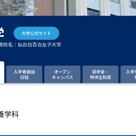
大学入学共通テスト「受験案内」の請求
大学入学共通テスト「受験上の配慮案内
幼稚園教員資格認定試験
小学校教員資
学
大学公式サイト
高等学校（情報）教員資格認定試験
 現校名：仙台白百合女子大学
大学研究
入学者選抜
オープン
奨学金・
入学
日程
キャンパス
特待生制度
大学で学べる内容や特徴を調
新増設大学・学部・学科特集
国際・グ
データサイエンス特集
奨学金・特待生
養学科
進路の３択
新学年スタート号特集ペー
新学年スタート号特集ページ（高2生用