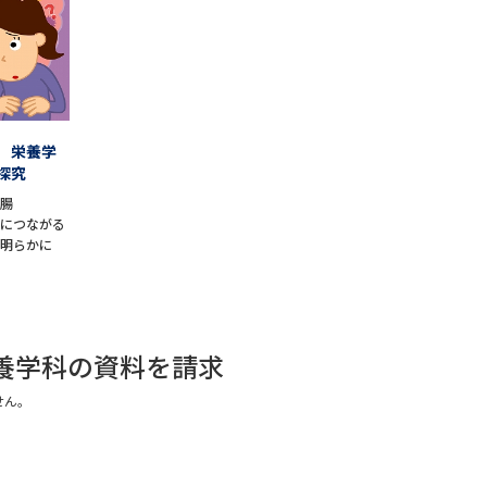
学問発見
大学で学びたい学問発見
 栄養学
探究
学問のミニ講義「夢ナビ講義」
学問分
る腸
学につながる
を明らかに
ユーザーサポート
Ｑ＆Ａ よくあるご質問
大学進学IDにつ
栄養学科の資料を請求
資料の料金の
お支払いについて
受付内容
せん。
個人情報取扱規定
特定商取引表記
お
受験情報リンク