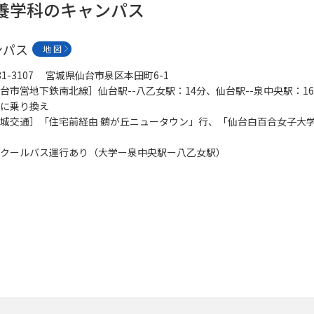
栄養学科のキャンパス
ンパス
地 図
81-3107 宮城県仙台市泉区本田町6-1
台市営地下鉄南北線］仙台駅--八乙女駅：14分、仙台駅--泉中央駅：16
に乗り換え
城交通］「住宅前経由 鶴が丘ニュータウン」行、「仙台白百合女子大
。
クールバス運行あり（大学ー泉中央駅ー八乙女駅）