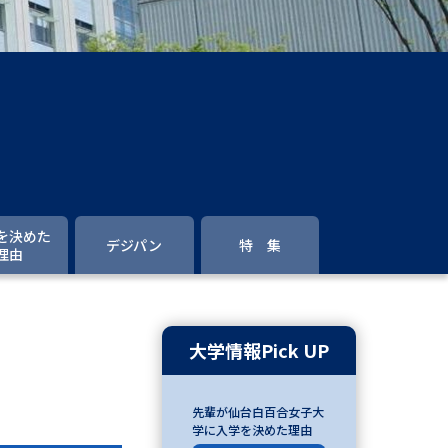
」の請求
高等学校卒業程度認定試験
格認定試験
大学検索
を決めた
デジパン
特 集
理由
べる
ローバルに強い大学特集
大学情報Pick UP
制度特集
デジタルパンフレット
ジ（高3生用）
先輩が仙台白百合女子大
学に入学を決めた理由
）