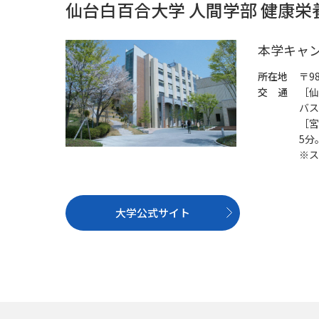
仙台白百合大学 人間学部 健康
本学キャ
所在地
〒9
交 通
［仙
バス
［宮
5分
※ス
大学公式サイト