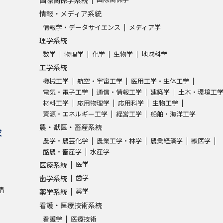
情報・メディア系統
情報学・データサイエンス
メディア学
理学系統
数学
物理学
化学
生物学
地球科学
工学系統
機械工学
航空・宇宙工学
医用工学・生体工学
電気・電子工学
通信・情報工学
建築学
土木・環境工
材料工学
応用物理学
応用科学
生物工学
資源・エネルギー工学
経営工学
船舶・海洋工学
農・獣医・畜産系統
求
農学・農芸化学
農業工学・林学
農業経済学
獣医学
酪農・畜産学
水産学
医学
医療系統
歯学
歯学系統
請
薬学
薬学系統
看護・医療技術系統
看護学
医療技術