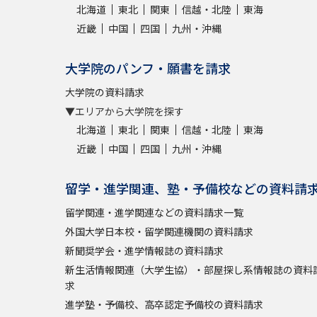
北海道
東北
関東
信越・北陸
東海
近畿
中国
四国
九州・沖縄
大学院のパンフ・願書を請求
大学院の資料請求
▼エリアから大学院を探す
北海道
東北
関東
信越・北陸
東海
近畿
中国
四国
九州・沖縄
留学・進学関連、塾・予備校などの資料請
留学関連・進学関連などの資料請求一覧
外国大学日本校・留学関連機関の資料請求
新聞奨学会・進学情報誌の資料請求
新生活情報関連（大学生協）・部屋探し系情報誌の資料
求
進学塾・予備校、高卒認定予備校の資料請求