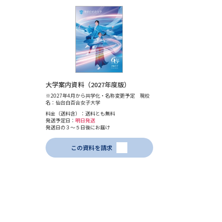
大学案内資料（2027年度版）
※2027年4月から共学化・名称変更予定 現校
名：仙台白百合女子大学
料金（送料含）：送料とも無料
発送予定日：
明日発送
発送日の３～５日後にお届け
この資料を請求