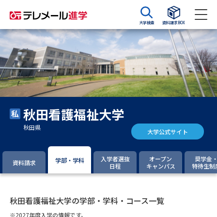
大学検索
資料請求BOX
資料請求
資料検索
大学・短大の資料種類から請求
秋田看護福祉大学
大学パンフ
学部・学科パンフ
秋田県
大学公式サイト
総合型選抜・学校推薦型選抜 募
大学入学共通テスト利用選抜の
集要項＆願書
募集要項＆願書
入学者選抜
オープン
奨学金
学部・学科
資料請求
日程
キャンパス
特待生制
過去問題集
大学・短大以外の資料から請求
秋田看護福祉大学の学部・学科・コース一覧
※2027年度入学の情報です。